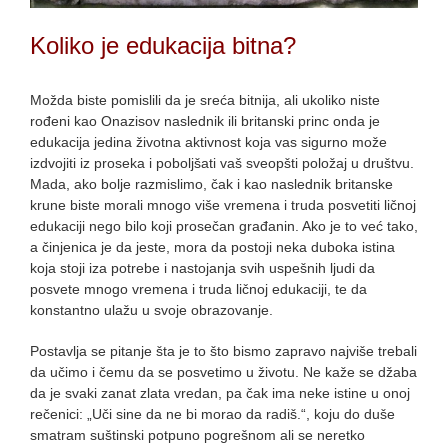
Koliko je edukacija bitna?
Možda biste pomislili da je sreća bitnija, ali ukoliko niste
rođeni kao Onazisov naslednik ili britanski princ onda je
edukacija jedina životna aktivnost koja vas sigurno može
izdvojiti iz proseka i poboljšati vaš sveopšti položaj u društvu.
Mada, ako bolje razmislimo, čak i kao naslednik britanske
krune biste morali mnogo više vremena i truda posvetiti ličnoj
edukaciji nego bilo koji prosečan građanin. Ako je to već tako,
a činjenica je da jeste, mora da postoji neka duboka istina
koja stoji iza potrebe i nastojanja svih uspešnih ljudi da
posvete mnogo vremena i truda ličnoj edukaciji, te da
konstantno ulažu u svoje obrazovanje.
Postavlja se pitanje šta je to što bismo zapravo najviše trebali
da učimo i čemu da se posvetimo u životu. Ne kaže se džaba
da je svaki zanat zlata vredan, pa čak ima neke istine u onoj
rečenici: „Uči sine da ne bi morao da radiš.“, koju do duše
smatram suštinski potpuno pogrešnom ali se neretko