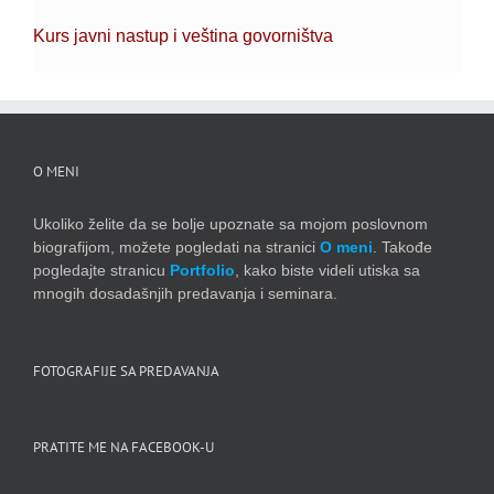
Kurs javni nastup i veština govorništva
O MENI
Ukoliko želite da se bolje upoznate sa mojom poslovnom
biografijom, možete pogledati na stranici
O meni
. Takođe
pogledajte stranicu
Portfolio
, kako biste videli utiska sa
mnogih dosadašnjih predavanja i seminara.
FOTOGRAFIJE SA PREDAVANJA
PRATITE ME NA FACEBOOK-U