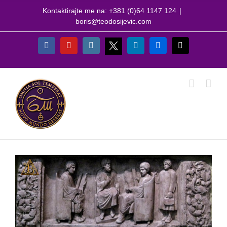
Skip
Kontaktirajte me na: +381 (0)64 1147 124
|
to
boris@teodosijevic.com
content
X
Facebook
YouTube
Instagram
LinkedIn
Flickr
Email