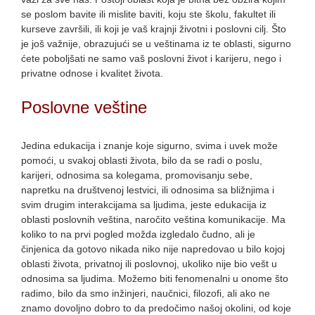
se poslom bavite ili mislite baviti, koju ste školu, fakultet ili
kurseve završili, ili koji je vaš krajnji životni i poslovni cilj. Što
je još važnije, obrazujući se u veštinama iz te oblasti, sigurno
ćete poboljšati ne samo vaš poslovni život i karijeru, nego i
privatne odnose i kvalitet života.
Poslovne v
eštine
Jedina edukacija i znanje koje sigurno, svima i uvek može
pomoći, u svakoj oblasti života, bilo da se radi o poslu,
karijeri, odnosima sa kolegama, promovisanju sebe,
napretku na društvenoj lestvici, ili odnosima sa bližnjima i
svim drugim interakcijama sa ljudima, jeste edukacija iz
oblasti poslovnih veština, naročito veština komunikacije. Ma
koliko to na prvi pogled možda izgledalo čudno, ali je
činjenica da gotovo nikada niko nije napredovao u bilo kojoj
oblasti života, privatnoj ili poslovnoj, ukoliko nije bio vešt u
odnosima sa ljudima. Možemo biti fenomenalni u onome što
radimo, bilo da smo inžinjeri, naučnici, filozofi, ali ako ne
znamo dovoljno dobro to da predočimo našoj okolini, od koje