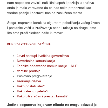
nam nepobitno zavisi i naš lični uspeh i pozicija u društvu,
onda je malo verovatno da će nas neko prepoznati kao
vredne pažnje i postaviti nas na zasluženo mesto.
Stoga, napravite korak ka sigurnom poboljšanju vašeg života
i postanite vešti u izražavanju sebe i uticaju na druge, time
što ćete proći sledeće naše kurseve:
KURSEVI POSLOVNIH VEŠTINA
Javni nastupi i veština govorništva
Neverbalna komunikacija
Tehnike podsvesne komunikacije – NLP
Veštine prodaje
Poslovno pregovaranje
Kreiranje ciljeva
Kako postati lider?
Kako steći prijatelje?
Kako biti srećan i prestati brinuti?
Jedino bogatstvo koje vam nikada ne mogu oduzeti je