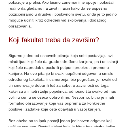
pokazuje u praksi. Ako bismo zanemarili te opcije i pokušali
realno da gledamo na život i način kako da se uspešno
pozicioniramo u društvu i poslovnom svetu, onda je to jedino
moguće učiniti kroz određeni vid školovanja i dodatnog
obrazovanja.
Koji fakultet treba da završim?
Sigurno jedno od osnovnih pitanja koja sebi postavljaju svi
mladi ljudi koji žele da grade određenu karijeru, pa i oni stariji
koji žele napredak u poslu ili potpuni preokret i promenu
karijere. Na ovo pitanje bi svaki uopšteni odgovor, u smislu
određenog fakulteta ili usmerenja, bio pogrešan, jer svaki od
tih smerova je dobar ili loš za sebe, u zavisnosti od toga
kakvi su afiniteti i želje pojedinca, odnosno šta svako od nas
voli i u čemu se oseća dobro ili ne. Nesporno, bitno je imati
formalno obrazovanje koje vas priprema za konkretne
poslove i zadatke koje ćete obavljati u vašoj karijeri.
Bez obzira na to ipak postoji jedan jedinstven odgovor koji
važi za sve nas. Postoji oblast koja je bitna bez obzira kojim