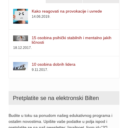
Kako reagovati na provokacije i uvrede
14.06.2019.
15 osobina psihički stabilnih i mentalno jakih
ličnosti
18.12.2017.
10 osobina dobrih lidera
9.11.2017.
Pretplatite se na elektronski Bilten
Budite u toku sa ponudom našeg edukativnog programa i
ostalim novostima. Upišite vaše podatke u polja ispod i
pretplatite se na naš newsletter: [mailpoet_form id=“3″]