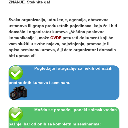
ZNANJE.
Steknite ga!
Svaka organizacija, udruženje, agencija, obrazovna
ustanova ili grupa preduzetnih pojedinaca, koja želi biti
domaćin i organizator kurseva „Veština poslovne
komunikacije“, može
OVDE
preuzeti dokument koji će
vam služiti u svrhe najava, pojašnjenja, promocije ili
opisa seminara/kurseva, čiji ćete organizator i domaćin
biti upravo vi!
Pogledajte fotografije sa nekih od naših
predhodnih kurseva i seminara:
Možda se pronađe i poneki snimak vredan
pažnje, bar od onih sa kompletnim seminarima: