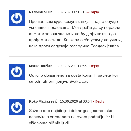
Radomir Vulin
13.02.2023 at 18:16
- Reply
Прошао сам курс Комуникација – тајно оружје
успешног пословања. Могу рећи да су порасли
апетити за још знања и да ћу дефинитвно да
прођем и остале. Ко жели себи услугу да учини,
нека прати садржаје господина Теодосијевића.
Marko Taušan
13.01.2022 at 17:55
- Reply
Odlično objašnjeno sa dosta korisnih savjeta koji
su odmah primjenjivi. Svaka čast.
Roko Matijašević
15.09.2020 at 00:04
- Reply
Sažeto ono najbitnije i dobar gost, samo tako
nastavite s vremenom na ovom području će biti
više vama sličnih ljudi…