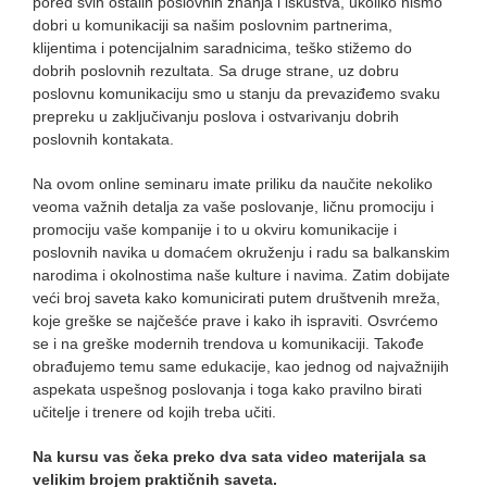
pored svih ostalih poslovnih znanja i iskustva, ukoliko nismo
dobri u komunikaciji sa našim poslovnim partnerima,
klijentima i potencijalnim saradnicima, teško stižemo do
dobrih poslovnih rezultata. Sa druge strane, uz dobru
poslovnu komunikaciju smo u stanju da prevaziđemo svaku
prepreku u zaključivanju poslova i ostvarivanju dobrih
poslovnih kontakata.
Na ovom online seminaru imate priliku da naučite nekoliko
veoma važnih detalja za vaše poslovanje, ličnu promociju i
promociju vaše kompanije i to u okviru komunikacije i
poslovnih navika u domaćem okruženju i radu sa balkanskim
narodima i okolnostima naše kulture i navima. Zatim dobijate
veći broj saveta kako komunicirati putem društvenih mreža,
koje greške se najčešće prave i kako ih ispraviti. Osvrćemo
se i na greške modernih trendova u komunikaciji. Takođe
obrađujemo temu same edukacije, kao jednog od najvažnijih
aspekata uspešnog poslovanja i toga kako pravilno birati
učitelje i trenere od kojih treba učiti.
Na kursu vas čeka preko dva sata video materijala sa
velikim brojem praktičnih saveta.