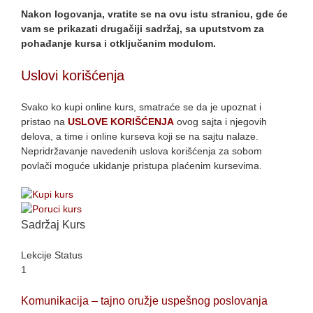
Nakon logovanja, vratite se na ovu istu stranicu, gde će
vam se prikazati drugačiji sadržaj, sa uputstvom za
pohađanje kursa i otključanim modulom.
Uslovi korišćenja
Svako ko kupi online kurs, smatraće se da je upoznat i
pristao na
USLOVE KORIŠĆENJA
ovog sajta i njegovih
delova, a time i online kurseva koji se na sajtu nalaze.
Nepridržavanje navedenih uslova korišćenja za sobom
povlači moguće ukidanje pristupa plaćenim kursevima.
Sadržaj Kurs
Lekcije
Status
1
Komunikacija – tajno oružje uspešnog poslovanja