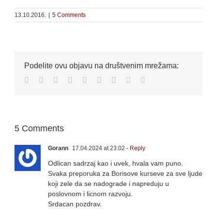
13.10.2016.
|
5 Comments
Podelite ovu objavu na društvenim mrežama:
Facebook
Twitter
Reddit
LinkedIn
WhatsApp
Tumblr
Pinterest
Vk
Email
5 Comments
Gorann
17.04.2024 at 23:02
- Reply
Odlican sadrzaj kao i uvek, hvala vam puno.
Svaka preporuka za Borisove kurseve za sve ljude
koji zele da se nadograde i napreduju u
poslovnom i licnom razvoju.
Srdacan pozdrav.