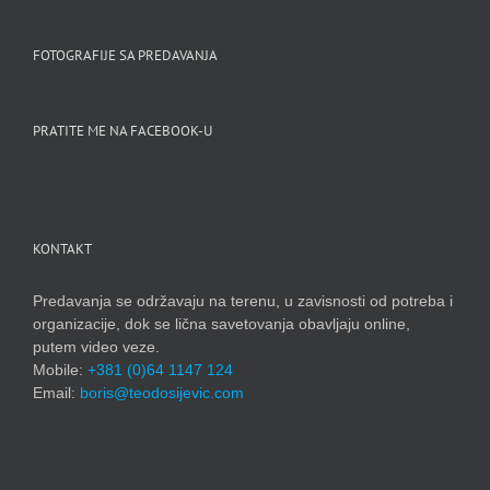
FOTOGRAFIJE SA PREDAVANJA
PRATITE ME NA FACEBOOK-U
KONTAKT
Predavanja se održavaju na terenu, u zavisnosti od potreba i
organizacije, dok se lična savetovanja obavljaju online,
putem video veze.
Mobile:
+381 (0)64 1147 124
Email:
boris@teodosijevic.com