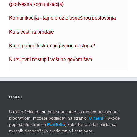
(podvesna komunikacija)
Komunikacija - tajno oružje uspešnog poslovanja
Kurs veština prodaje
Kako pobediti strah od javnog nastupa?
Kurs javni nastup i veština govorništva
O MENI
Ukoliko želite da se bolje upoznate sa mojom poslovnom
biografijom, možete pogledati na stranici
O meni
. Takođe
pogledajte stranicu
Portfolio
, kako biste videli utiska sa
mnogih dosadašnjih predavanja i seminara.