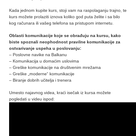
Kada jednom kupite kurs, stoji vam na raspolaganju trajno, te
kurs možete prolaziti iznova koliko god puta želite i sa bilo
kog računara ili vašeg telefona sa pristupom internetu.
Oblasti komunikacije koje se obrađuju na kursu, kako
biste spoznali neophodnost pravilne komunikacije za
ostvarivanje uspeha u poslovanju:
– Poslovne navike na Balkanu
– Komunikacija u domaćim uslovima
– Greške komunikacije na društvenim mrežama
– Greške „moderne“ komunikacije
– Biranje dobrih učitelja i trenera
Umesto najavnog videa, kraći isečak iz kursa možete
pogledati u videu ispod: