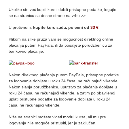
Ukoliko ste već kupili kurs i dobili pristupne podatke, logujte
se na stranicu sa desne strane na vrhu >>
U protivnom,
kupite kurs sada, po ceni od
33 €
.
Klikom na slike pruža vam se mogućnost direktnog online
plaćanja putem PayPala, ili da pošaljete porudžbenicu za
bankovno plaćanje:
Nakon direktnog plaćanja putem PayPala, pristupne podatke
za logovanje dobijate u roku 24 časa, ne računajući vikende.
Nakon slanja porudžbenice, uputstvo za plaćanje dobijate u
roku 24 časa, ne računajući vikende, a zatim po obavljenoj
uplati pristupne podatke za logovanje dobijate u roku 24
časa, ne računajući vikende.
Niže na stranici možete videti modul kursa, ali mu pre
logovanja nije moguće pristupiti, jer je zaključan.