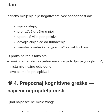
dan
Kritičko mišljenje nije negativnost, već sposobnost da:
ispitaš ideju,
pronađeš grešku u njoj,
uporediš više perspektiva,
odvojiš činjenice od tumačenja,
zaustaviš sebe kada „požuriš“ sa zaključkom.
U praksi to radiš tako što:
– svaki dan analiziraš jednu misao koja ti djeluje „očigledno“,
– ništa nije nužno očigledno,
– sve se može preispitivati.
🧠
4. Prepoznaj kognitivne greške —
najveći neprijatelji misli
Ljudi najčešće ne misle zbog: