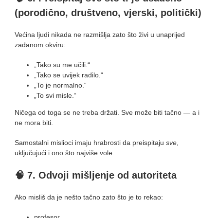
(porodično, društveno, vjerski, politički)
Većina ljudi nikada ne razmišlja zato što živi u unaprijed
zadanom okviru:
„Tako su me učili.“
„Tako se uvijek radilo.“
„To je normalno.“
„To svi misle.“
Ničega od toga se ne treba držati. Sve može biti tačno — a i
ne mora biti.
Samostalni mislioci imaju hrabrosti da preispitaju
sve
,
uključujući i ono što najviše vole.
🧠
7. Odvoji mišljenje od autoriteta
Ako misliš da je nešto tačno zato što je to rekao:
profesor,