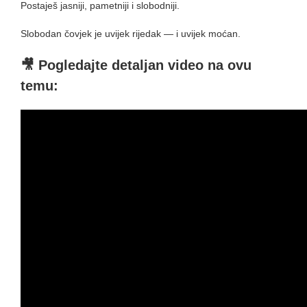
Postaješ jasniji, pametniji i slobodniji.
Slobodan čovjek je uvijek rijedak — i uvijek moćan.
🎥 Pogledajte detaljan video na ovu
temu: