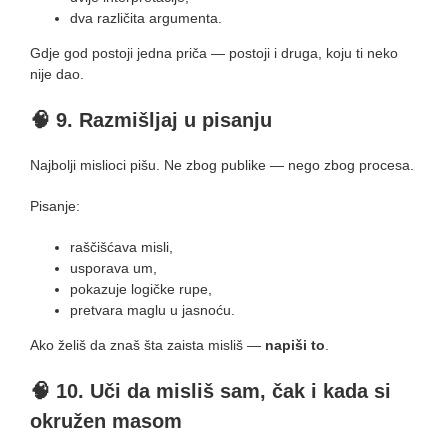
dva različita argumenta.
Gdje god postoji jedna priča — postoji i druga, koju ti neko
nije dao.
🧠
9. Razmišljaj u pisanju
Najbolji mislioci pišu. Ne zbog publike — nego zbog procesa.
Pisanje:
raščišćava misli,
usporava um,
pokazuje logičke rupe,
pretvara maglu u jasnoću.
Ako želiš da znaš šta zaista misliš —
napiši to
.
🧠
10. Uči da misliš sam, čak i kada si
okružen masom