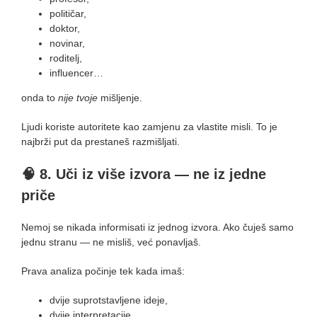
političar,
doktor,
novinar,
roditelj,
influencer…
onda to
nije tvoje
mišljenje.
Ljudi koriste autoritete kao zamjenu za vlastite misli. To je
najbrži put da prestaneš razmišljati.
🧠
8. Uči iz više izvora — ne iz jedne
priče
Nemoj se nikada informisati iz jednog izvora. Ako čuješ samo
jednu stranu — ne misliš, već ponavljaš.
Prava analiza počinje tek kada imaš:
dvije suprotstavljene ideje,
dvije interpretacije,