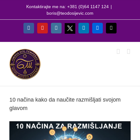
Skip
Kontaktirajte me na: +381 (0)64 1147 124
|
to
boris@teodosijevic.com
content
X
Facebook
YouTube
Instagram
LinkedIn
Flickr
Email
10 načina kako da naučite razmišljati svojom
glavom
View
Larger
Image