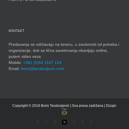
KONTAKT
Predavanja se održavaju na terenu, u zavisnosti od potreba i
organizacije, dok se lična savetovanja obavljaju online,
putem video veze.
Mobile:
+381 (0)64 1147 124
Email:
boris@teodosijevic.com
Copyright © 2018 Boris Teodosijević | Sva prava zadržana | Dizajn:
Facebook
YouTube
Instagram
X
LinkedIn
Flickr
Email