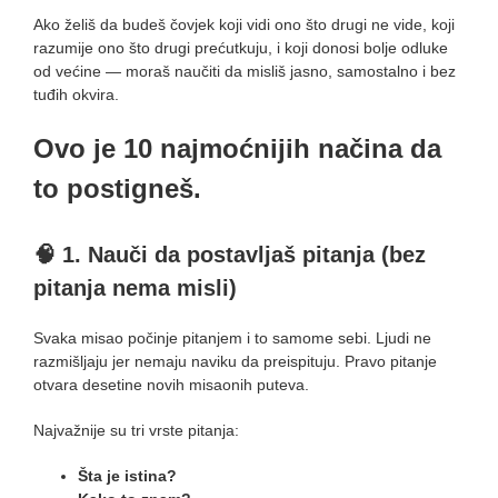
Ako želiš da budeš čovjek koji vidi ono što drugi ne vide, koji
razumije ono što drugi prećutkuju, i koji donosi bolje odluke
od većine — moraš naučiti da misliš jasno, samostalno i bez
tuđih okvira.
Ovo je 10 najmoćnijih načina da
to postigneš.
🧠
1. Nauči da postavljaš pitanja (bez
pitanja nema misli)
Svaka misao počinje pitanjem i to samome sebi. Ljudi ne
razmišljaju jer nemaju naviku da preispituju. Pravo pitanje
otvara desetine novih misaonih puteva.
Najvažnije su tri vrste pitanja:
Šta je istina?