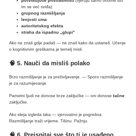
potvrđujuće pristrasnosti
(vjeruju samo onome što
im se već sviđa)
grupnog razmišljanja
lenjosti uma
autoritetskog efekta
straha da ispadnu „glupi“
Ako ne znaš gdje padaš — ne znaš kako da ustaneš. Učenje
o kognitivnim greškama je temelj misli.
🧠
5. Nauči da misliš polako
Brzo razmišljanje je za preživljavanje. — Sporo razmišljanje
je za razumijevanje.
Pametni ljudi ne donose brze zaključke — oni donose
tačne
zaključke.
Ako ideja izgleda laka — vjerovatno je pogrešna.
Razmišljanje traži vrijeme. Tišinu. Pažnju.
🧠
6. Preispitaj sve što ti je usađeno