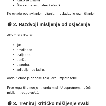
Kako to znam?
Šta ako je suprotno tačno?
Ko ovlada postavljanjem pitanja — ovladao je razmišljanjem.
🧠
2. Razdvoji mišljenje od osjećanja
Ako misliš dok si:
ljut,
povrijeđen,
uvrijeđen,
ponižen,
u strahu,
zaljubljen do ludila,
onda ti emocije donose zaključke umjesto tebe.
Prvo reguliši emociju → onda misli. U suprotnom, nećeš
misliti —
reagovaćeš
.
🧠
3. Treniraj kritičko mišljenje svaki