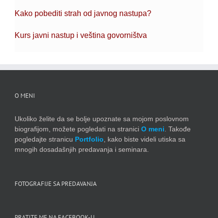
Kako pobediti strah od javnog nastupa?
Kurs javni nastup i veština govorništva
O MENI
Ukoliko želite da se bolje upoznate sa mojom poslovnom
biografijom, možete pogledati na stranici
O meni
. Takođe
pogledajte stranicu
Portfolio
, kako biste videli utiska sa
mnogih dosadašnjih predavanja i seminara.
FOTOGRAFIJE SA PREDAVANJA
PRATITE ME NA FACEBOOK-U