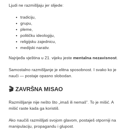
Ljudi ne razmišljaju jer slijede:
tradiciju,
grupu,
pleme,
političku ideologiju,
religijsku zajednicu,
medijski narativ.
Najrijeđa vještina u 21. vijeku jeste
mentalna nezavisnost
.
Samostalno razmišljanje je elitna sposobnost. I svako ko je
nauči — postaje opasno slobodan.
🎬
ZAVRŠNA MISAO
Razmišljanje nije nešto što „imaš ili nemaš“. To je mišić. A
mišić raste kada ga koristiš.
Ako naučiš razmišljati svojom glavom, postaješ otporniji na
manipulaciju, propagandu i glupost.