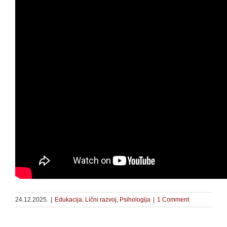
24.12.2025.
|
Edukacija
,
Lični razvoj
,
Psihologija
|
1 Comment