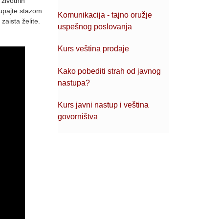
životnih
tupajte stazom
Komunikacija - tajno oružje
zaista želite.
uspešnog poslovanja
Kurs veština prodaje
Kako pobediti strah od javnog
nastupa?
Kurs javni nastup i veština
govorništva