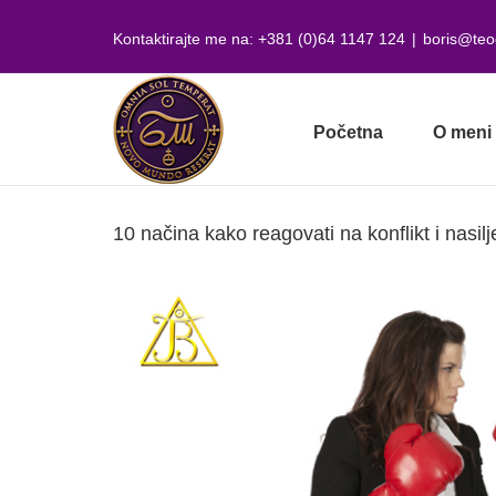
Skip
to
Kontaktirajte me na: +381 (0)64 1147 124
|
boris@teo
content
Početna
O meni
10 načina kako reagovati na konflikt i nasilj
View
Larger
Image