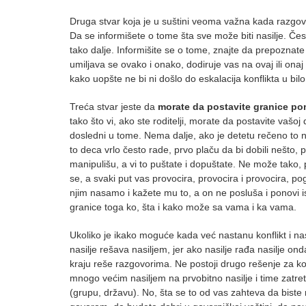
Druga stvar koja je u suštini veoma važna kada razgova
Da se informišete o tome šta sve može biti nasilje. Čest
tako dalje. Informišite se o tome, znajte da prepoznate
umiljava se ovako i onako, dodiruje vas na ovaj ili onaj
kako uopšte ne bi ni došlo do eskalacija konflikta u bi
Treća stvar jeste da
morate da postavite granice po
tako što vi, ako ste roditelji, morate da postavite vaš
dosledni u tome. Nema dalje, ako je detetu rečeno to 
to deca vrlo često rade, prvo plaču da bi dobili nešto, p
manipulišu, a vi to puštate i dopuštate. Ne može tako, p
se, a svaki put vas provocira, provocira i provocira, p
njim nasamo i kažete mu to, a on ne posluša i ponovi is
granice toga ko, šta i kako može sa vama i ka vama.
Ukoliko je ikako moguće kada već nastanu konflikt i nas
nasilje rešava nasiljem, jer ako nasilje rađa nasilje ond
kraju reše razgovorima. Ne postoji drugo rešenje za konf
mnogo većim nasiljem na prvobitno nasilje i time zatre
(grupu, državu). No, šta se to od vas zahteva da biste