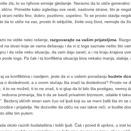
o više zla, to su njihove emisije gledanije. Naravno da to utiče generalno
ično. Primetite kako izgledaju sve vesti, naslovne strane, što je negati
strani nešto fino, dobro, pozitivno, uspešno. To se prosto stavlja negde 
 da to utiče na vas, prosto ih isključite, živite svoj život, nemojte da živ
 sami ne vidite neko rešenje,
razgovarajte sa vašim prijateljima
. Razgov
 na stvari koje se vama dešavaju i da vi iz toga saznate nešto što vam 
nu i da reše neku situaciju, da vam daju savet, a i na kraju krajeva uvek
e posle toga. Pa čak i ta konfliktna situacija biva nekako manja, slabija
raj sa konfliktima i nasiljem, jeste da vi u vašem ponašanju
budete dos
a o doslednosti, a u ovom slučaju šta znači ta doslednost? Prosto ne d
ti to ne možeš, ti to ne znaš, ti si glup da bi bilo šta postigao, nemoj 
 redovna primanja, šta ti da se baviš privatnim biznisom, odakle ti takva
up…”. Bezbroj sličnih stvari sam čuo od ljudi koji su se meni žalili šta im s
odice i prijatelja. Ne dozvolite da utiču na vas takve reči, vi budite dos
sto idite tim putem.
a okolo raznih budalaština i loših ljudi. Čak i pored ili uprkos, u inat ko