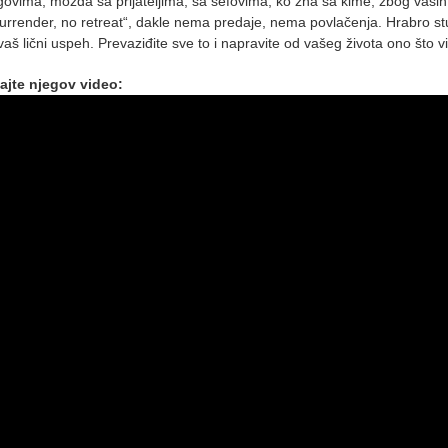
ovima, možda sa prijateljima, sa šefovima, ko zna sa kime, zbog vaših 
„no surrender, no retreat“, dakle nema predaje, nema povlačenja. Hrabro s
 vaš lični uspeh. Prevaziđite sve to i napravite od vašeg života ono što vi 
dajte njegov video: