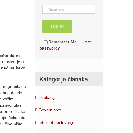
LOG IN
Remember Me
Lost
password?
opšte da ne
t i nasilje u
0 načina kako
Kategorije članaka
, nego bilo da
rebno da zlo
Edukacija
ma vašim
ći svoj glas,
Govorništvo
erite. Ili ako
ojte čekati da
Internet poslovanje
e učine ništa,