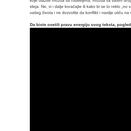
koje ulazite možda sa roditeljima, možda sa vašim drug
ideja. Ne, vi i dalje koračajte ili kako bi se to reklo 
vašeg života i ne dozvolite da konflikt i nasilje utiču na
Da biste osetili pravu energiju ovog teksta, pogle