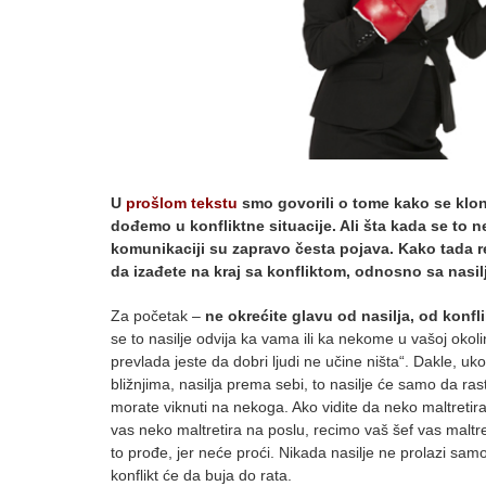
U
prošlom tekstu
smo govorili o tome kako se klon
dođemo u konfliktne situacije. Ali šta kada se to n
komunikaciji su zapravo česta pojava. Kako tada re
da izađete na kraj sa konfliktom, odnosno sa nasi
Za početak –
ne okrećite glavu od nasilja, od konfl
se to nasilje odvija ka vama ili ka nekome u vašoj okol
prevlada jeste da dobri ljudi ne učine ništa“. Dakle, ukol
bližnjima, nasilja prema sebi, to nasilje će samo da ras
morate viknuti na nekoga. Ako vidite da neko maltretira
vas neko maltretira na poslu, recimo vaš šef vas maltre
to prođe, jer neće proći. Nikada nasilje ne prolazi samo 
konflikt će da buja do rata.