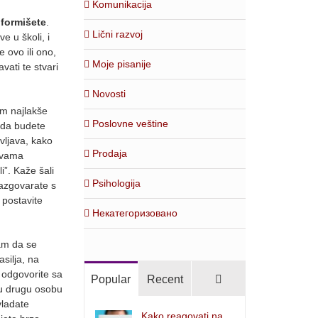
Komunikacija
nformišete
.
Lični razvoj
e u školi, i
 ovo ili ono,
Moje pisanije
vati te stvari
Novosti
em najlakše
Poslovne veštine
e da budete
vljava, kako
Prodaja
o vama
i”. Kaže šali
Psihologija
razgovarate s
 postavite
Некатегоризовано
am da se
asilja, na
i odgovorite sa
Comments
Popular
Recent
tu drugu osobu
vladate
Kako reagovati na