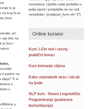
 na
novostima. Upišite vaše podatke u
vnije to je
polja ispod i pretplatite se na naš
na kraj ili se
newsletter: [mailpoet_form id=“3″]
ite život
Online kursevi
arajte, jer
nije bilo na
 je fino i
, nakon
Kurs: Lični rast i razvoj -
praktični koraci
ledni,
Kurs kreiranje ciljeva
ozvolite
da ti padne na
Kako uspostaviti vezu i uticati
 ideja? Ti si
na ljude
e dešava u
ledni u
NLP kurs - Neuro-Lingvističko
Programiranje (podvesna
nfliktima u
komunikacija)