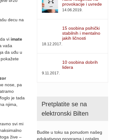
jete brzo
provokacije i uvrede
14.06.2019.
 vašu decu na
15 osobina psihički
stabilnih i mentalno
jakih ličnosti
 da vi
imate
18.12.2017.
a vaša
oga da uđu u
a pokažete
10 osobina dobrih
lidera
9.11.2017.
zor
ime nose, pa
matramo
Moglo je tada
Pretplatite se na
ima njima,
elektronski Bilten
ravno svi mi
 maksimalno
Budite u toku sa ponudom našeg
 toga žive –
edukativnog programa i ostalim