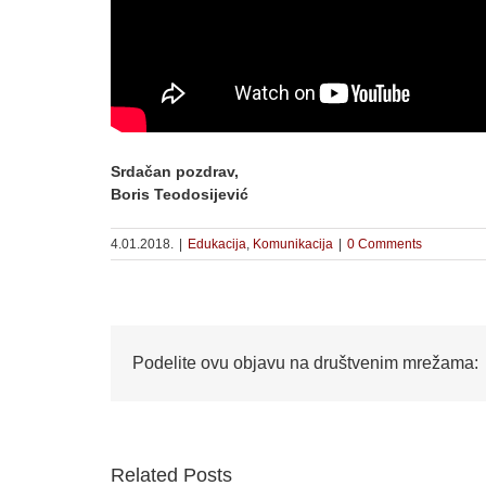
Srdačan pozdrav,
Boris Teodosijević
4.01.2018.
|
Edukacija
,
Komunikacija
|
0 Comments
Podelite ovu objavu na društvenim mrežama:
Related Posts