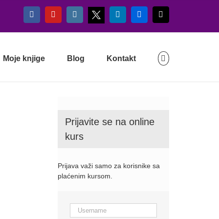
X
Facebook
YouTube
Instagram
LinkedIn
Flickr
Email
Moje knjige
Blog
Kontakt
Prijavite se na online
kurs
Prijava važi samo za korisnike sa
plaćenim kursom.