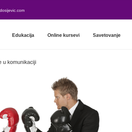
dosijevic.com
Edukacija
Online kursevi
Savetovanje
e u komunikaciji