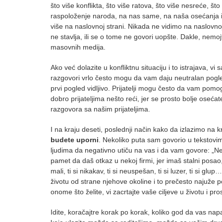
što više konflikta, što više ratova, što više nesreće, št
raspoloženje naroda, na nas same, na naša osećanja i sl
više na naslovnoj strani. Nikada ne vidimo na naslovnoj 
ne stavlja, ili se o tome ne govori uopšte. Dakle, nemojte
masovnih medija.
Ako već dolazite u konfliktnu situaciju i to istrajava, vi
razgovori vrlo često mogu da vam daju neutralan pogled
prvi pogled vidljivo. Prijatelji mogu često da vam pomog
dobro prijateljima nešto reći, jer se prosto bolje osećat
razgovora sa našim prijateljima.
I na kraju deseti, poslednji način kako da izlazimo na k
budete uporni
. Nekoliko puta sam govorio u tekstovim
ljudima da negativno utiču na vas i da vam govore: „Ne, 
pamet da daš otkaz u nekoj firmi, jer imaš stalni posao,
mali, ti si nikakav, ti si neuspešan, ti si luzer, ti si gl
životu od strane njehove okoline i to prečesto najuže por
onome što želite, vi zacrtajte vaše ciljeve u životu i pro
Idite, koračajtre korak po korak, koliko god da vas napad