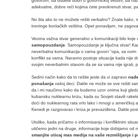
govorom, da budete dobri u govorničkoj veštini, da nau
adekvatne, dobre reči kojima ćete preokrenuti stvar, pa 
No šta ako to ne možete rešiti verbalno? Znate kako,
treninge boriiačkih veština. Opet ponavljam, ne zagova
Veoma važna stvar generalno u komunikaciji bilo koje vr
samopouzdanje
. Samopouzdanje je ključna stvar! K
neverbalna komunikacija o vama govori “opa, sa ovim se n
konflikt sa vama. Naravno postoje situacije kada nije 
svojim neverbalnim stavom da se sa vama nije igrati, p
Sedmi način kako da to rešite jeste da vi zapravo
nađe
ponašanja
vašoj deci. Dakle ne može se sve rešiti sam
da i mi naučimo kako da budemo uzor onima koji gled
kubansku nuklearnu krizu, kada su Sovjeti stavili rak
doći do nuklearnog rata vrlo lako i mnogi u američkoj a
Kenedi je razgovarao i kriza je prevaziđena. Dakle pos
Utoliko, kada pričamo o informisanju i konfliktnim sit
utičemo jedni na druge, informacije koje dobijamo od 
smanjite uticaj mas medija na vaše rezmišljanje i 