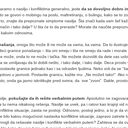
ramo o nasilju i konfliktima generalno, jeste
da se dovoljno dobro i
o se govori o mobingu na poslu, maltretiranju, o bulingu, kako se to zov
 to, znajte da prepoznate simptome nasilja. Šta znači kada vam šef kaže
 način i tako dalje? U šta će to da preraste? Morate da naučite prepozna
lo kakvim odnosima.
našanja
, onoga što može ili ne može sa vama, ka vama. Da to ilustruj
oj deci granice ponašanja – šta oni smeju i šta ne smeju da rade i morat
ne može, onda to ne može i tačka. Ne možete dozvoliti da dete vas uslo
a se umiljavaju da bi dobili nešto, i tako dalje, i tako dalje. Deca prost
ostavite granice jednako kao i sa odraslim ljudima. Neko voli da se “šal
ogotovo u javnosti. Postavite granicu, kažite mu: „Ne možeš tako!“. Ako 
to, onda ga javno iskritikujte pred svima, da sve ”zvoni”. Dakle, prosto
ilje,
pokušajte da ih rešite verbalnim putem
. Apsolutno ne zagovar
a tu nema nikakvog rešenja. Nasilje se uvek, pa i ratovi kao krajnji vid n
liktne situacije, zaista ne postoji. Odnosno, postoji jedno, a to je da v
te bilo kakvu mogućnost nastavka konfliktne situacije, zapravo zatrete 
 mogli da rešavate nasilje i konflikte verbalnim putem? Zahteva se da o