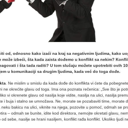
iti od, odnosno kako izaći na kraj sa negativnim ljudima, kako u
e može izbeći, šta kada zaista dođemo u konflikt sa nekim? Konflik
agovati i šta tada raditi? U tom slučaju možete upotrebiti ovih 1
ljem u komunikaciji sa drugim ljudima, kada već do toga dođe.
ikta
. Ne mislim u smislu da kada dođe do konflikta vi ćete da pobegnete
ini ne okrećite glavu od toga. Ima ona poznata rečenica: „Sve što je pot
iko vi okrenete glavu od nasilja koje vidite, nasilja na ulici, nasilja pre
te i buja i stalno se umnožava. Ne, morate se pozabaviti time, morate di
 neku bakicu na ulici, viknite na njega, pozovite u pomoć, odmah se prod
tira – odmah se bunite, idite kod direktora, nemojte okretati glavu, nem
od sebe, nasilje se hrani nasiljem, konflikt rađa konflikt. Ukoliko ljudi n