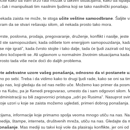
čite kako da vam brzo radi mozak u takvim situacijama, kako da ispalju
čak i manipulisati tim nasilnim ljudima koji se tako nasilnički ponašaju.
 nekada zaista ne može, te stoga
učite veštine samoodbrane
. Šaljite
ram da se stvari rešavaju silom, ali nekada prosto tako mora.
ste, poslovna, prodaja, pregovaranje, druženje, konflikt i nasilje, jeste
ad ste samopouzdani, kada odišete tom energijom samopouzdanja, kad
ije igrati”, kada čvrsto stojite i tako dalje, tada će ljudi zazirati od t
dobro kočoperiti se. Ali uglavnom u normalnim životnim situacijama kad
rosto tada više neće doći do daljih problema.
te adekvatne uzore vašeg ponašanja, odnosno da vi postanete u
o po sebi. Treba i da vidimo kako to drugi ljudi rade, kako se oni sa t
aju nas, koji gledaju da od nas nešto uče. Možemo kao primer da pos
ete na Kubu, pa je Kenedi pregovarao, umesto da i sam odgovori silom. 
dministraciji su bili zagovornici pristupa „udri po Rusima“. Nasuprot sv
toje uzori u koje se zaista možemo ugledati, primeri dobrog ponašanja.
uacijama, informacije koje primamo spolja veoma mnogo utiču na nas. Na
medija, štampe, interneta, društvenih mreža, utiču na nas. Gledajte da
ponašanje
. Mas mediji su takvi koji vole da plasiraju konflikte, jer oni od