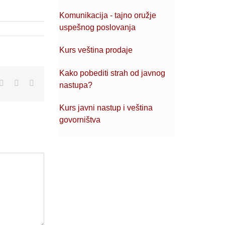
Komunikacija - tajno oružje
uspešnog poslovanja
Kurs veština prodaje
Kako pobediti strah od javnog
pp
blr
Pinterest
Vk
Email
nastupa?
Kurs javni nastup i veština
govorništva