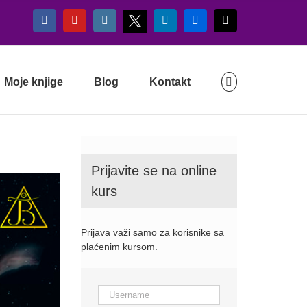
X
Facebook
YouTube
Instagram
LinkedIn
Flickr
Email
Moje knjige
Blog
Kontakt
Prijavite se na online
kurs
Prijava važi samo za korisnike sa
plaćenim kursom.