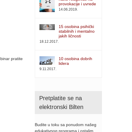
provokacije i uvrede
14.06.2019.
15 osobina psihički
stabilnih i mentalno
jakih ličnosti
18.12.2017.
10 osobina dobrih
binar pratite
lidera
9.11.2017.
Pretplatite se na
elektronski Bilten
Budite u toku sa ponudom našeg
edukativnog programa i ostalim