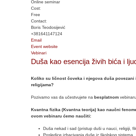
Online seminar
Cost:
Free
Contact:
Boris Teodosijević
+381641147124
Email
Event website
Vebinari
Duša kao esencija živih bića i ljud
Koliko su ličnost čoveka i njegova duša povezani i d
religijama?
Pozivamo vas da učestvujete na
besplatnom
vebinaru
Kvantna fizika (Kvantna teorija) kao naučni fenome
ovom vebinaru ćemo naučiti:
Duša nekad i sad (pristup duši u nauci, religiji, fil
Posledice izbacivanja duše iz školskog sistema