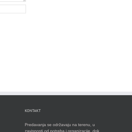
KONTAKT
Predavanja se održavaju na terenu, u
zavisnosti od potreba i organizacije, dok