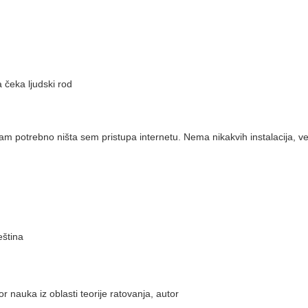
a čeka ljudski rod
vam potrebno ništa sem pristupa internetu. Nema nikakvih instalacija, ve
eština
r nauka iz oblasti teorije ratovanja, autor