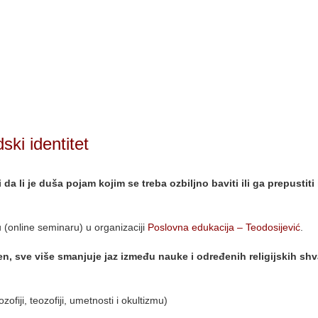
ski identitet
a li je duša pojam kojim se treba ozbiljno baviti ili ga prepustiti 
 (online seminaru) u organizaciji
Poslovna edukacija – Teodosijević
.
n, sve više smanjuje jaz između nauke i određenih religijskih shv
ozofiji, teozofiji, umetnosti i okultizmu)