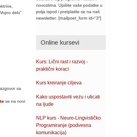
novostima. Upišite vaše podatke u
oktrine,
polja ispod i pretplatite se na naš
Vojno delo”.
newsletter: [mailpoet_form id=“3″]
Online kursevi
Kurs: Lični rast i razvoj -
praktični koraci
Kurs kreiranje ciljeva
razgovor sa
Kako uspostaviti vezu i uticati
ite
se na novi
na ljude
NLP kurs - Neuro-Lingvističko
Programiranje (podvesna
komunikacija)