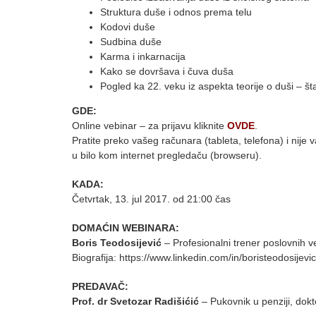
Struktura duše i odnos prema telu
Kodovi duše
Sudbina duše
Karma i inkarnacija
Kako se dovršava i čuva duša
Pogled ka 22. veku iz aspekta teorije o duši – št
GDE:
Online vebinar – za prijavu kliknite
OVDE
.
Pratite preko vašeg računara (tableta, telefona) i nije 
u bilo kom internet pregledaču (browseru).
KADA:
Četvrtak, 13. jul 2017. od 21:00 čas
DOMAĆIN WEBINARA:
Boris Teodosijević
– Profesionalni trener poslovnih v
Biografija: https://www.linkedin.com/in/boristeodosijevic
PREDAVAČ:
Prof. dr Svetozar Radišićić
– Pukovnik u penziji, dokto