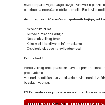
Bivši portparol Vojske Jugoslavije. Pukovnik u penziji, d
posebno za neoružane oblike agresije. Bio je više godi
Autor je preko 20 naučno-popularnih knjiga, od ko
– Neokortikalni rat
– Skriveno misaono oružje
– Nestanak velikog brata
– Кako misliti-isceljivanje informacijama
– Osvajanje slobode-ratovi budućnosti
Dobrodošli!
Pored velikog broja praktičnih saveta i primera, imate
predavačima.
Vebinari su odličan alat za sticanje novih znanja i veš
besplatni vebinar.
PS Pozovite vaše prijatelje na webinar, biće vam za