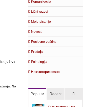
Komunikacija
Lični razvoj
Moje pisanije
Novosti
Poslovne veštine
Prodaja
Psihologija
isključivo
Некатегоризовано
atanja. Na
Comments
Popular
Recent
Kako reagovati na