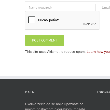
This site uses Akismet to reduce spam.
Learn how you
O MENI
FOTOGRA
Ukoliko želite da se bolje upoznate sa
mojom poslovnom biografijom, možete