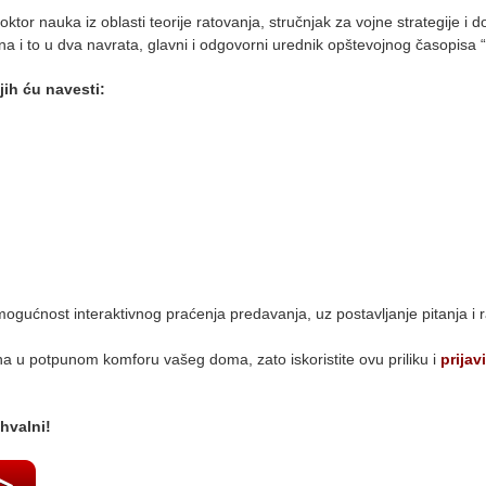
oktor nauka iz oblasti teorije ratovanja, stručnjak za vojne strategije i d
na i to u dva navrata, glavni i odgovorni urednik opštevojnog časopisa “
jih ću navesti:
 mogućnost interaktivnog praćenja predavanja, uz postavljanje pitanja i 
tina u potpunom komforu vašeg doma, zato iskoristite ovu priliku i
prijav
hvalni!