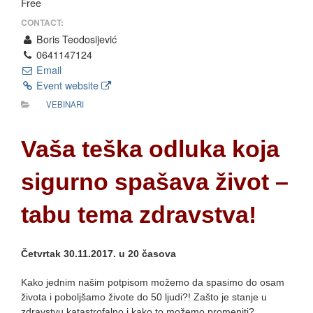
Free
CONTACT:
Boris Teodosijević
0641147124
Email
Event website
VEBINARI
Vaša teška odluka koja
sigurno spašava život –
tabu tema zdravstva!
Četvrtak 30.11.2017. u 20 časova
Kako jednim našim potpisom možemo da spasimo do osam
života i poboljšamo živote do 50 ljudi?! Zašto je stanje u
zdravstvu katastrofalno i kako to možemo promeniti?