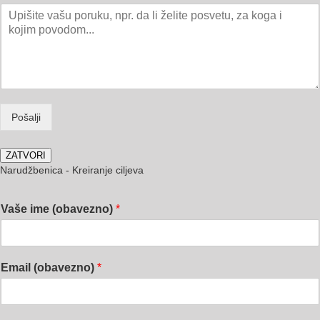
Pošalji
ZATVORI
Narudžbenica - Kreiranje ciljeva
Vaše ime (obavezno)
*
Email (obavezno)
*