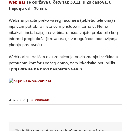
Webinar
se održava u četvrtak 30.11. u 20 časova, u
trajanju od ~90min.
Webinar pratite preko vašeg računara (tableta, telefona) i
nije vam potrebno ništa sem pristupa internetu. Nema
nikakvih instalacija, na vebinaru učestvujete preko bilo kog
internet pregledača (browsera), uz mogućnost postavljanja
pitanja predavaču.
Webinari su odličan alat za sticanje novih znanja i veština u
potpunom komforu vašeg doma, zato iskoristite ovu priliku
i
prijavite se na novi besplatan vebin
9.09.2017.
|
0 Comments
Podelite ovu objavu na društvenim mrežama: