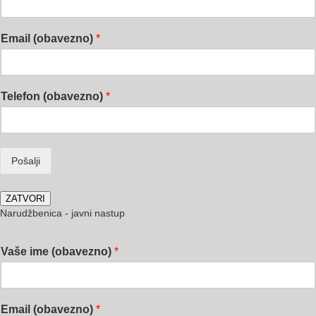
Email (obavezno)
*
Telefon (obavezno)
*
Pošalji
ZATVORI
Narudžbenica - javni nastup
Vaše ime (obavezno)
*
Email (obavezno)
*