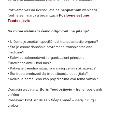
Pozivamo vas da učestvujete na
besplatnom
webinaru
(online seminaru) u organizaciji
Poslovne veštine
Teodosijević
.
Na ovom webinaru ćemo odgovoriti na pitanja:
• U čemu je značaj i specifičnost transplantacije organa?
• Šta je osnov današnje savremene transplantacione
medicine?
• Kakvi su zakonodavni i organizacioni principi u
Eurotransplantu i kod nas?
• Kakva je trenutna situacija u našoj zemlji i okruženju?
• ​​​​​​​Šta treba preduzeti da bi se situacija poboljšala?
• Koliko je nama lično kao pojedincima ova tema važna?
Domaćin webinara:
Boris Teodosijević
– trener poslovnih
veština
Predavač:
Prof. dr Dušan Šćepanović
– dečiji hirurg i
urolog