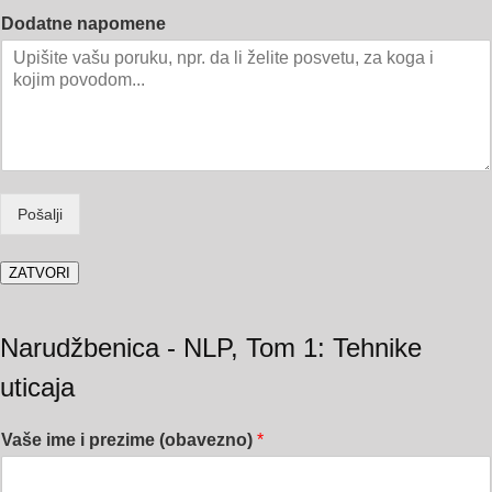
Dodatne napomene
Pošalji
ZATVORI
Narudžbenica - NLP, Tom 1: Tehnike
uticaja
Vaše ime i prezime (obavezno)
*