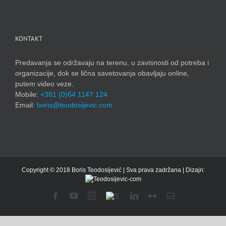
KONTAKT
Predavanja se održavaju na terenu, u zavisnosti od potreba i
organizacije, dok se lična savetovanja obavljaju online,
putem video veze.
Mobile:
+381 (0)64 1147 124
Email:
boris@teodosijevic.com
Copyright © 2018 Boris Teodosijević | Sva prava zadržana | Dizajn:
Facebook
YouTube
Instagram
X
LinkedIn
Flickr
Email