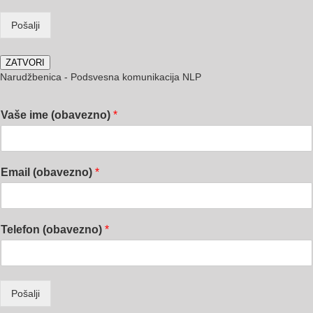
Pošalji
ZATVORI
Narudžbenica - Podsvesna komunikacija NLP
Vaše ime (obavezno)
*
Email (obavezno)
*
Telefon (obavezno)
*
Pošalji