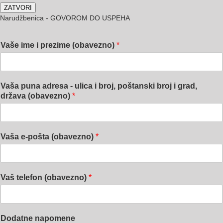
ZATVORI
Narudžbenica - GOVOROM DO USPEHA
Vaše ime i prezime (obavezno)
*
Vaša puna adresa - ulica i broj, poštanski broj i grad,
država (obavezno)
*
Vaša e-pošta (obavezno)
*
Vaš telefon (obavezno)
*
Dodatne napomene