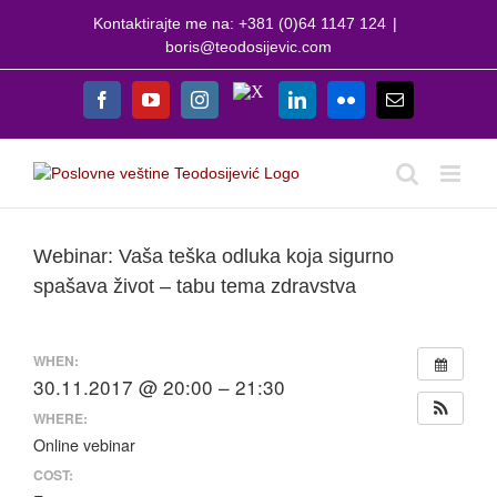
Skip
Kontaktirajte me na: +381 (0)64 1147 124
|
to
boris@teodosijevic.com
content
X
Facebook
YouTube
Instagram
LinkedIn
Flickr
Email
Webinar: Vaša teška odluka koja sigurno
spašava život – tabu tema zdravstva
View
WHEN:
Larger
30.11.2017 @ 20:00 – 21:30
Image
WHERE:
Online vebinar
COST: