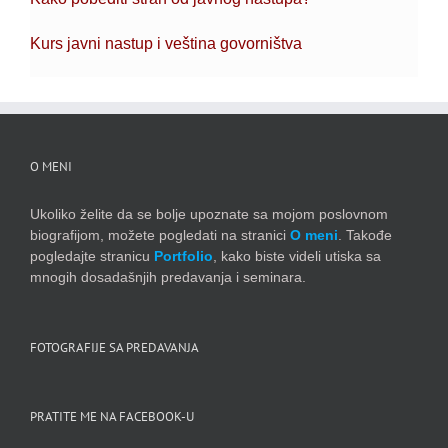
Kurs javni nastup i veština govorništva
O MENI
Ukoliko želite da se bolje upoznate sa mojom poslovnom
biografijom, možete pogledati na stranici
O meni
. Takođe
pogledajte stranicu
Portfolio
, kako biste videli utiska sa
mnogih dosadašnjih predavanja i seminara.
FOTOGRAFIJE SA PREDAVANJA
PRATITE ME NA FACEBOOK-U