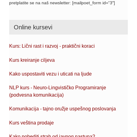
pretplatite se na naš newsletter: [mailpoet_form id=“3″]
Online kursevi
Kurs: Lični rast i razvoj - praktični koraci
Kurs kreiranje ciljeva
Kako uspostaviti vezu i uticati na ljude
NLP kurs - Neuro-Lingvističko Programiranje
(podvesna komunikacija)
Komunikacija - tajno oružje uspešnog poslovanja
Kurs veština prodaje
Kako pobediti strah od javnog nastupa?