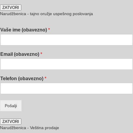
ZATVORI
Narudžbenica - tajno oružje uspešnog poslovanja
Vaše ime (obavezno)
*
Email (obavezno)
*
Telefon (obavezno)
*
Pošalji
ZATVORI
Narudžbenica - Veština prodaje