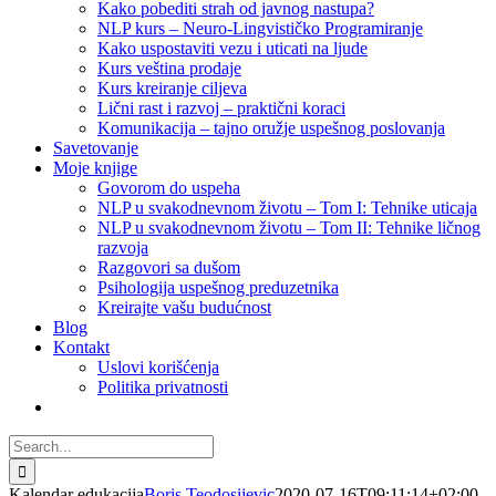
Kako pobediti strah od javnog nastupa?
NLP kurs – Neuro-Lingvističko Programiranje
Kako uspostaviti vezu i uticati na ljude
Kurs veština prodaje
Kurs kreiranje ciljeva
Lični rast i razvoj – praktični koraci
Komunikacija – tajno oružje uspešnog poslovanja
Savetovanje
Moje knjige
Govorom do uspeha
NLP u svakodnevnom životu – Tom I: Tehnike uticaja
NLP u svakodnevnom životu – Tom II: Tehnike ličnog
razvoja
Razgovori sa dušom
Psihologija uspešnog preduzetnika
Kreirajte vašu budućnost
Blog
Kontakt
Uslovi korišćenja
Politika privatnosti
Search
for:
Kalendar edukacija
Boris Teodosijevic
2020-07-16T09:11:14+02:00