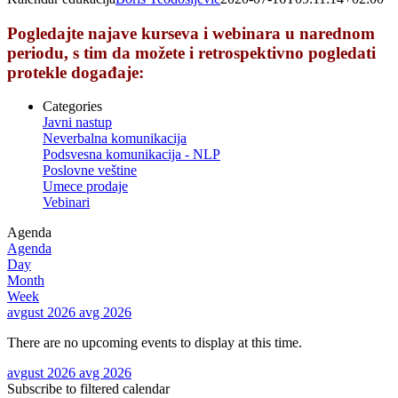
Pogledajte najave kurseva i webinara u narednom
periodu, s tim da možete i retrospektivno pogledati
protekle događaje:
Categories
Javni nastup
Neverbalna komunikacija
Podsvesna komunikacija - NLP
Poslovne veštine
Umece prodaje
Vebinari
Agenda
Agenda
Day
Month
Week
avgust 2026
avg 2026
There are no upcoming events to display at this time.
avgust 2026
avg 2026
Subscribe to filtered calendar