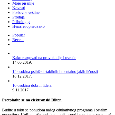
Moje pisanije
Novosti
Poslovne veštine
Prodaja
Psihologija
Некатегоризовано
Popular
Recent
Comments
Kako reagovati na provokacije i uvrede
14.06.2019.
15 osobina psihički stabilnih i mentalno jakih ličnosti
18.12.2017.
10 osobina dobrih lidera
9.11.2017.
Pretplatite se na elektronski Bilten
Budite u toku sa ponudom našeg edukativnog programa i ostalim
novostima. Upišite vaše podatke u polja ispod i pretplatite se na naš