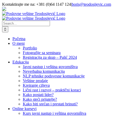
Skip
Kontaktirajte me na: +381 (0)64 1147 124
|
boris@teodosijevic.com
to
Facebook
YouTube
Instagram
X
LinkedIn
Flickr
Email
content
Search
for:
Početna
O meni
Portfolio
Fotografije sa seminara
Registracija za skup – Palić 2024
Edukacija
Javni nastup i veština govorništva
Neverbalna komunikacija
NLP tehnike podsvesne komunikacije
Veštine prodaje
Kreiranje ciljeva
Lični rast i razvoj – praktični koraci
Kako postati lider?
Kako steći prijatelje?
Kako biti srećan i prestati brinuti?
Online kursevi
Kurs javni nastup i veština govorništva