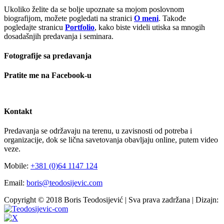
Ukoliko želite da se bolje upoznate sa mojom poslovnom
biografijom, možete pogledati na stranici
O meni
. Takođe
pogledajte stranicu
Portfolio
, kako biste videli utiska sa mnogih
dosadašnjih predavanja i seminara.
Fotografije sa predavanja
Pratite me na Facebook-u
Kontakt
Predavanja se održavaju na terenu, u zavisnosti od potreba i
organizacije, dok se lična savetovanja obavljaju online, putem video
veze.
Mobile:
+381 (0)64 1147 124
Email:
boris@teodosijevic.com
Copyright © 2018 Boris Teodosijević | Sva prava zadržana | Dizajn:
Facebook
YouTube
Instagram
X
LinkedIn
Flickr
Email