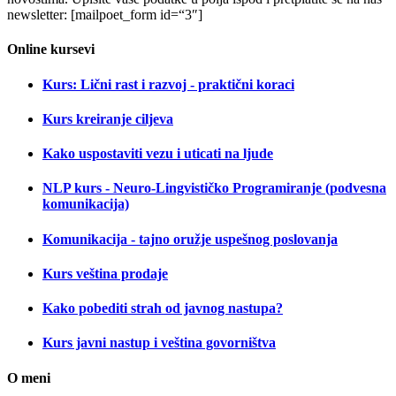
newsletter: [mailpoet_form id=“3″]
Online kursevi
Kurs: Lični rast i razvoj - praktični koraci
Kurs kreiranje ciljeva
Kako uspostaviti vezu i uticati na ljude
NLP kurs - Neuro-Lingvističko Programiranje (podvesna
komunikacija)
Komunikacija - tajno oružje uspešnog poslovanja
Kurs veština prodaje
Kako pobediti strah od javnog nastupa?
Kurs javni nastup i veština govorništva
O meni