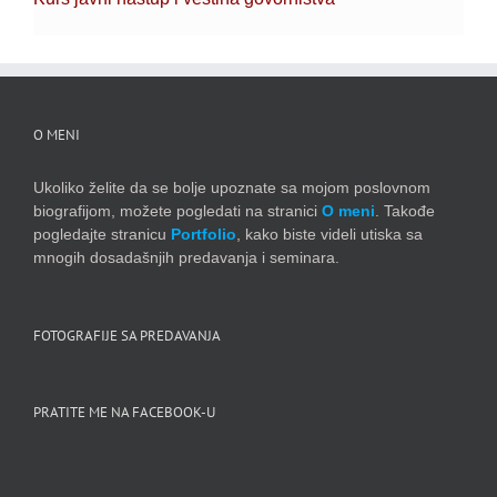
O MENI
Ukoliko želite da se bolje upoznate sa mojom poslovnom
biografijom, možete pogledati na stranici
O meni
. Takođe
pogledajte stranicu
Portfolio
, kako biste videli utiska sa
mnogih dosadašnjih predavanja i seminara.
FOTOGRAFIJE SA PREDAVANJA
PRATITE ME NA FACEBOOK-U