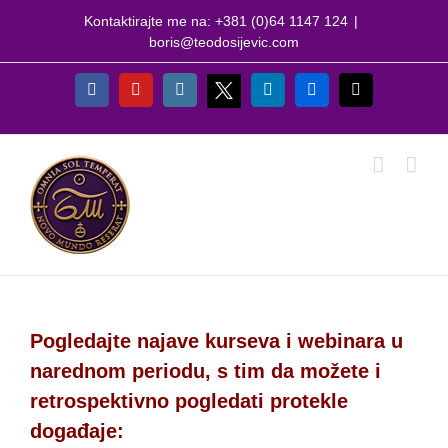
Skip
Kontaktirajte me na: +381 (0)64 1147 124
|
to
boris@teodosijevic.com
content
X
Facebook
YouTube
Instagram
LinkedIn
Flickr
Email
Pogledajte najave kurseva i webinara u
narednom periodu, s tim da možete i
retrospektivno pogledati protekle
događaje: