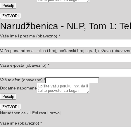
Pošalji
ZATVORI
Narudžbenica - NLP, Tom 1: Teh
Vaše ime i prezime (obavezno)
*
Vaša puna adresa - ulica i broj, poštanski broj i grad, država (obavezn
Vaša e-pošta (obavezno)
*
Vaš telefon (obavezno)
*
Dodatne napomene
Pošalji
ZATVORI
Narudžbenica - Lični rast i razvoj
Vaše ime (obavezno)
*