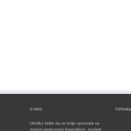
O MENI
FOTOGRA
Ukoliko želite da se bolje upoznate sa
mojom poslovnom biografijom, možete