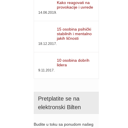
Kako reagovati na
provokacije i uvrede
14.06.2019.
15 osobina psihički
stabilnih i mentalno
jakih ličnosti
18.12.2017.
10 osobina dobrih
lidera
9.11.2017.
Pretplatite se na
elektronski Bilten
Budite u toku sa ponudom našeg