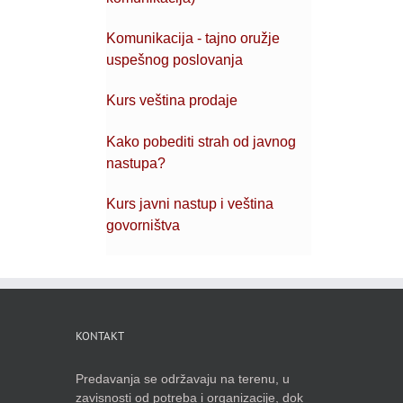
Komunikacija - tajno oružje
uspešnog poslovanja
Kurs veština prodaje
Kako pobediti strah od javnog
nastupa?
Kurs javni nastup i veština
govorništva
KONTAKT
Predavanja se održavaju na terenu, u
zavisnosti od potreba i organizacije, dok