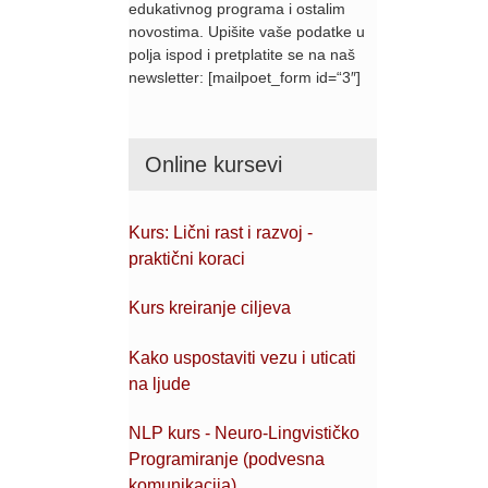
edukativnog programa i ostalim
novostima. Upišite vaše podatke u
polja ispod i pretplatite se na naš
newsletter: [mailpoet_form id=“3″]
Online kursevi
Kurs: Lični rast i razvoj -
praktični koraci
Kurs kreiranje ciljeva
Kako uspostaviti vezu i uticati
na ljude
NLP kurs - Neuro-Lingvističko
Programiranje (podvesna
komunikacija)