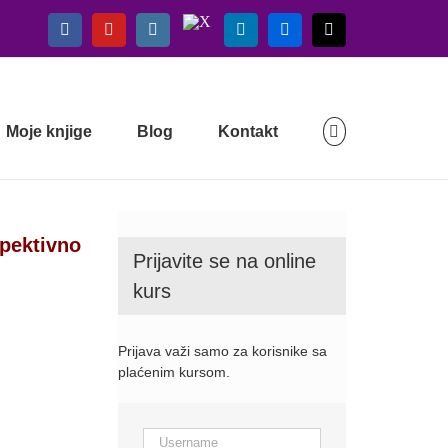
X
Facebook
YouTube
Instagram
LinkedIn
Flickr
Email
Moje knjige
Blog
Kontakt
spektivno
Prijavite se na online
kurs
Prijava važi samo za korisnike sa
plaćenim kursom.