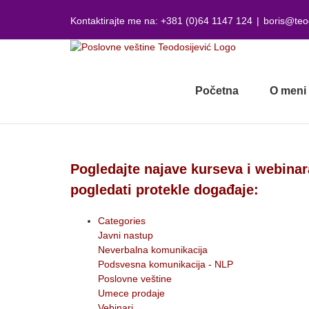
Skip
to
Kontaktirajte me na: +381 (0)64 1147 124
|
boris@teo
content
Početna
O meni
Pogledajte najave kurseva i webinar
pogledati protekle događaje:
Categories
Javni nastup
Neverbalna komunikacija
Podsvesna komunikacija - NLP
Poslovne veštine
Umece prodaje
Vebinari