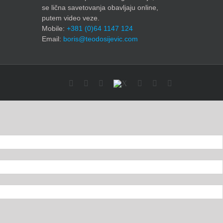
se lična savetovanja obavljaju online,
putem video veze.
Mobile:
+381 (0)64 1147 124
Email:
boris@teodosijevic.com
Facebook
YouTube
Instagram
X
LinkedIn
Flickr
Email