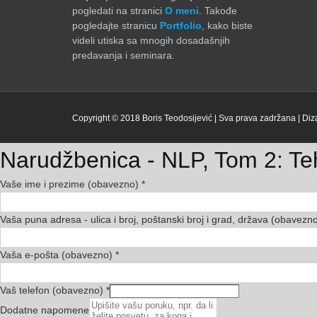
pogledati na stranici
O meni
. Takođe
pogledajte stranicu
Portfolio
, kako biste
videli utiska sa mnogih dosadašnjih
predavanja i seminara.
Copyright © 2018 Boris Teodosijević | Sva prava zadržana | Diz
Narudžbenica - NLP, Tom 2: Teh
Vaše ime i prezime (obavezno)
*
Vaša puna adresa - ulica i broj, poštanski broj i grad, država (obavezn
Vaša e-pošta (obavezno)
*
Vaš telefon (obavezno)
*
Dodatne napomene