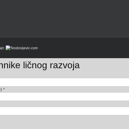
ajn:
nike ličnog razvoja
o)
*