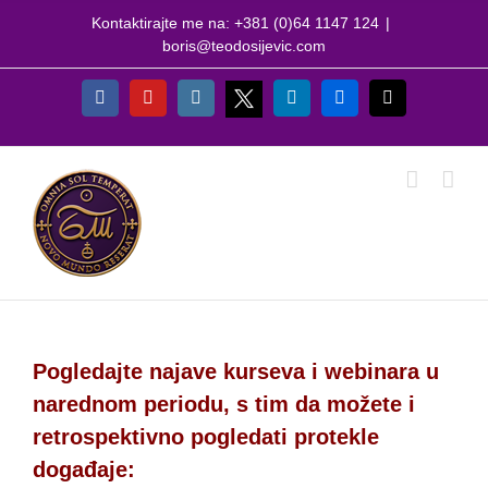
Skip
Kontaktirajte me na: +381 (0)64 1147 124
|
to
boris@teodosijevic.com
content
X
Facebook
YouTube
Instagram
LinkedIn
Flickr
Email
Pogledajte najave kurseva i webinara u
narednom periodu, s tim da možete i
retrospektivno pogledati protekle
događaje: