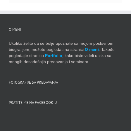
O MENI
Ukoliko želite da se bolje upoznate sa mojom poslovnom
biografijom, možete pogledati na stranici
O meni
. Takođe
pogledajte stranicu
Portfolio
, kako biste videli utiska sa
mnogih dosadašnjih predavanja i seminara.
FOTOGRAFIJE SA PREDAVANJA
PRATITE ME NA FACEBOOK-U