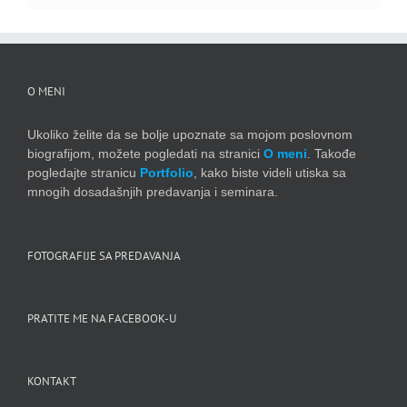
O MENI
Ukoliko želite da se bolje upoznate sa mojom poslovnom
biografijom, možete pogledati na stranici
O meni
. Takođe
pogledajte stranicu
Portfolio
, kako biste videli utiska sa
mnogih dosadašnjih predavanja i seminara.
FOTOGRAFIJE SA PREDAVANJA
PRATITE ME NA FACEBOOK-U
KONTAKT