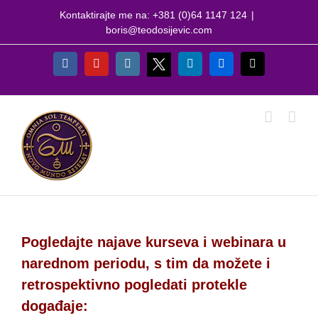
Skip
Kontaktirajte me na: +381 (0)64 1147 124
|
to
boris@teodosijevic.com
content
X
Facebook
YouTube
Instagram
LinkedIn
Flickr
Email
Pogledajte najave kurseva i webinara u
narednom periodu, s tim da možete i
retrospektivno pogledati protekle
događaje: