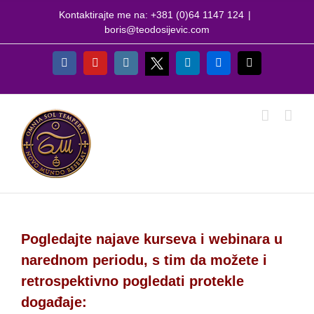
Skip
Kontaktirajte me na: +381 (0)64 1147 124
|
to
boris@teodosijevic.com
content
X
Facebook
YouTube
Instagram
LinkedIn
Flickr
Email
Pogledajte najave kurseva i webinara u
narednom periodu, s tim da možete i
retrospektivno pogledati protekle
događaje: