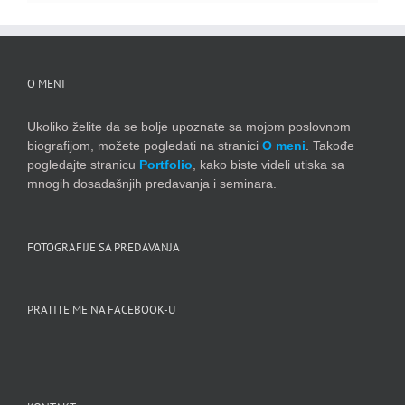
O MENI
Ukoliko želite da se bolje upoznate sa mojom poslovnom
biografijom, možete pogledati na stranici
O meni
. Takođe
pogledajte stranicu
Portfolio
, kako biste videli utiska sa
mnogih dosadašnjih predavanja i seminara.
FOTOGRAFIJE SA PREDAVANJA
PRATITE ME NA FACEBOOK-U