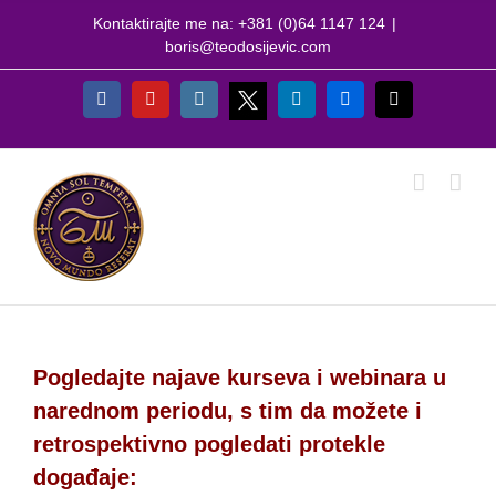
Skip
Kontaktirajte me na: +381 (0)64 1147 124
|
to
boris@teodosijevic.com
content
X
Facebook
YouTube
Instagram
LinkedIn
Flickr
Email
Pogledajte najave kurseva i webinara u
narednom periodu, s tim da možete i
retrospektivno pogledati protekle
događaje: