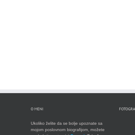
O MENI
FOTOGRA
Ukoliko želite da se bolje upoznate sa
mojom poslovnom biografijom, možete