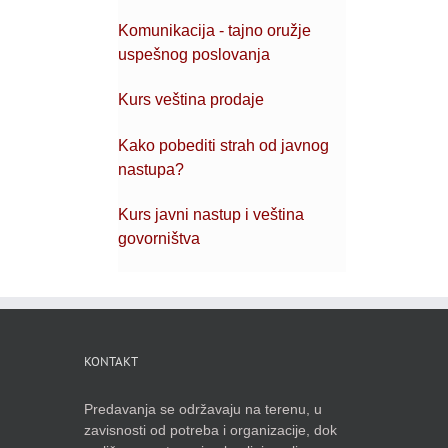
Komunikacija - tajno oružje
uspešnog poslovanja
Kurs veština prodaje
Kako pobediti strah od javnog
nastupa?
Kurs javni nastup i veština
govorništva
KONTAKT
Predavanja se održavaju na terenu, u
zavisnosti od potreba i organizacije, dok