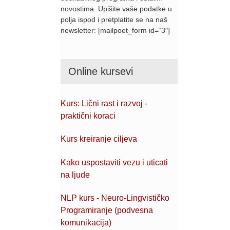
novostima. Upišite vaše podatke u
polja ispod i pretplatite se na naš
newsletter: [mailpoet_form id=“3″]
Online kursevi
Kurs: Lični rast i razvoj -
praktični koraci
Kurs kreiranje ciljeva
Kako uspostaviti vezu i uticati
na ljude
NLP kurs - Neuro-Lingvističko
Programiranje (podvesna
komunikacija)