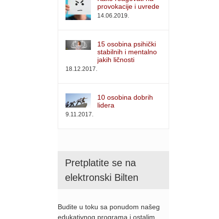
provokacije i uvrede
14.06.2019.
15 osobina psihički
stabilnih i mentalno
jakih ličnosti
18.12.2017.
10 osobina dobrih
lidera
9.11.2017.
Pretplatite se na
elektronski Bilten
Budite u toku sa ponudom našeg
edukativnog programa i ostalim