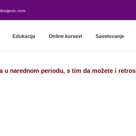
dosijevic.com
Edukacija
Online kursevi
Savetovanje
a u narednom periodu, s tim da možete i retro