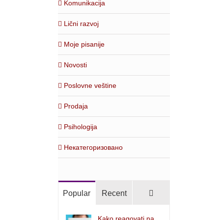
Komunikacija
Lični razvoj
Moje pisanije
Novosti
Poslovne veštine
Prodaja
Psihologija
Некатегоризовано
Comments
Popular
Recent
Kako reagovati na