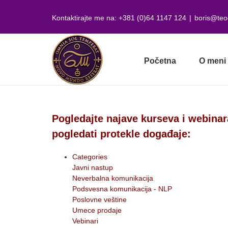
Skip
to
Kontaktirajte me na: +381 (0)64 1147 124
|
boris@teo
content
Početna
O meni
Pogledajte najave kurseva i webinar
pogledati protekle događaje:
Categories
Javni nastup
Neverbalna komunikacija
Podsvesna komunikacija - NLP
Poslovne veštine
Umece prodaje
Vebinari