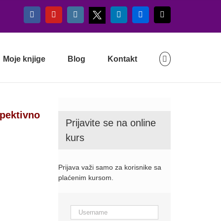
X
Facebook
YouTube
Instagram
LinkedIn
Flickr
Email
Moje knjige
Blog
Kontakt
spektivno
Prijavite se na online
kurs
Prijava važi samo za korisnike sa
plaćenim kursom.