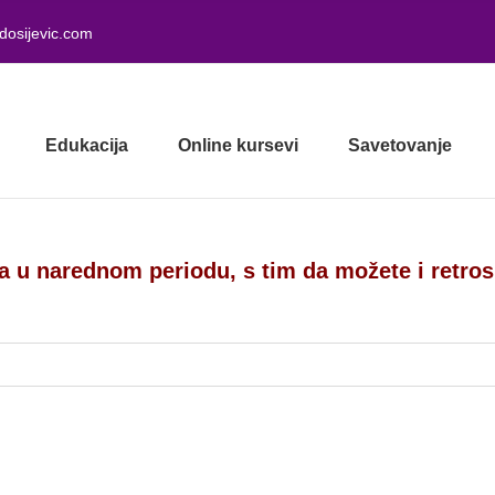
dosijevic.com
Edukacija
Online kursevi
Savetovanje
a u narednom periodu, s tim da možete i retro