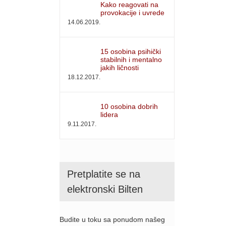
Kako reagovati na
provokacije i uvrede
14.06.2019.
15 osobina psihički
stabilnih i mentalno
jakih ličnosti
18.12.2017.
10 osobina dobrih
lidera
9.11.2017.
Pretplatite se na
elektronski Bilten
Budite u toku sa ponudom našeg