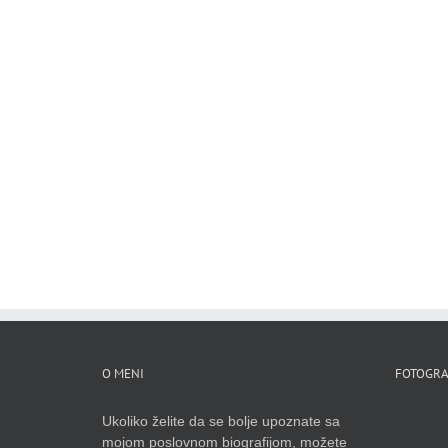
O MENI
FOTOGRA
Ukoliko želite da se bolje upoznate sa
mojom poslovnom biografijom, možete