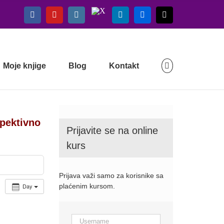
X
Facebook
YouTube
Instagram
LinkedIn
Flickr
Email
Moje knjige
Blog
Kontakt
spektivno
Prijavite se na online
kurs
Prijava važi samo za korisnike sa
Day
plaćenim kursom.