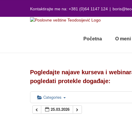
Skip
to
Kontaktirajte me na: +381 (0)64 1147 124
|
boris@teo
content
Početna
O meni
Pogledajte najave kurseva i webinar
pogledati protekle događaje:
Categories
25.03.2026