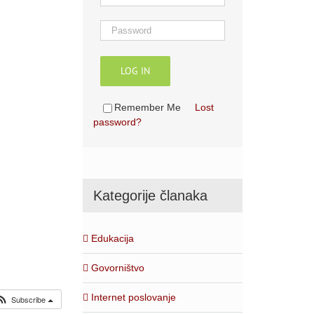
LOG IN
Remember Me
Lost
password?
Kategorije članaka
Edukacija
Govorništvo
Internet poslovanje
Subscribe