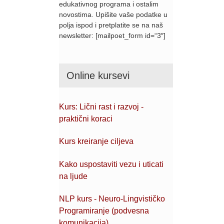
edukativnog programa i ostalim
novostima. Upišite vaše podatke u
polja ispod i pretplatite se na naš
newsletter: [mailpoet_form id=“3″]
Online kursevi
Kurs: Lični rast i razvoj -
praktični koraci
Kurs kreiranje ciljeva
Kako uspostaviti vezu i uticati
na ljude
NLP kurs - Neuro-Lingvističko
Programiranje (podvesna
komunikacija)