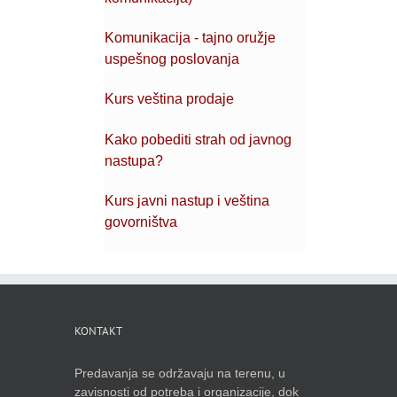
Komunikacija - tajno oružje
uspešnog poslovanja
Kurs veština prodaje
Kako pobediti strah od javnog
nastupa?
Kurs javni nastup i veština
govorništva
KONTAKT
Predavanja se održavaju na terenu, u
zavisnosti od potreba i organizacije, dok