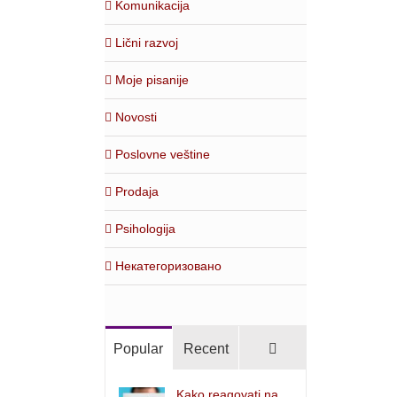
Komunikacija
Lični razvoj
Moje pisanije
Novosti
Poslovne veštine
Prodaja
Psihologija
Некатегоризовано
Comments
Popular
Recent
Kako reagovati na