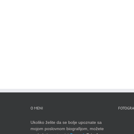
O MENI
FOTOGRA
Ukoliko želite da se bolje upoznate sa
mojom poslovnom biografijom, možete