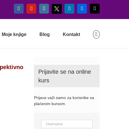
X
Facebook
YouTube
Instagram
LinkedIn
Flickr
Email
Moje knjige
Blog
Kontakt
spektivno
Prijavite se na online
kurs
Prijava važi samo za korisnike sa
plaćenim kursom.