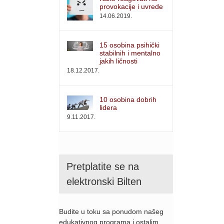
provokacije i uvrede
14.06.2019.
15 osobina psihički
stabilnih i mentalno
jakih ličnosti
18.12.2017.
10 osobina dobrih
lidera
9.11.2017.
Pretplatite se na
elektronski Bilten
Budite u toku sa ponudom našeg
edukativnog programa i ostalim