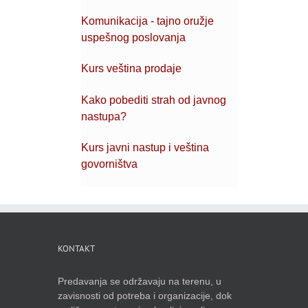
Komunikacija - tajno oružje
uspešnog poslovanja
Kurs veština prodaje
Kako pobediti strah od javnog
nastupa?
Kurs javni nastup i veština
govorništva
KONTAKT
Predavanja se održavaju na terenu, u
zavisnosti od potreba i organizacije, dok