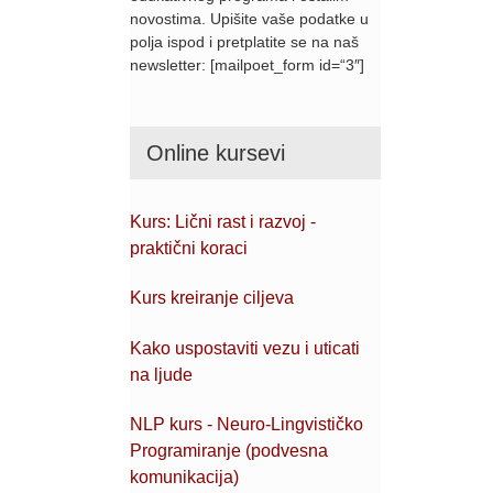
novostima. Upišite vaše podatke u
polja ispod i pretplatite se na naš
newsletter: [mailpoet_form id=“3″]
Online kursevi
Kurs: Lični rast i razvoj -
praktični koraci
Kurs kreiranje ciljeva
Kako uspostaviti vezu i uticati
na ljude
NLP kurs - Neuro-Lingvističko
Programiranje (podvesna
komunikacija)