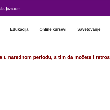
dosijevic.com
Edukacija
Online kursevi
Savetovanje
a u narednom periodu, s tim da možete i retro