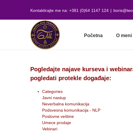
Skip
to
Kontaktirajte me na: +381 (0)64 1147 124
|
boris@teo
content
Početna
O meni
Pogledajte najave kurseva i webinar
pogledati protekle događaje:
Categories
Javni nastup
Neverbalna komunikacija
Podsvesna komunikacija - NLP
Poslovne veštine
Umece prodaje
Vebinari