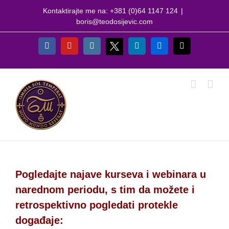
Skip
Kontaktirajte me na: +381 (0)64 1147 124
|
to
boris@teodosijevic.com
content
X
Facebook
YouTube
Instagram
LinkedIn
Flickr
Email
Pogledajte najave kurseva i webinara u
narednom periodu, s tim da možete i
retrospektivno pogledati protekle
događaje: