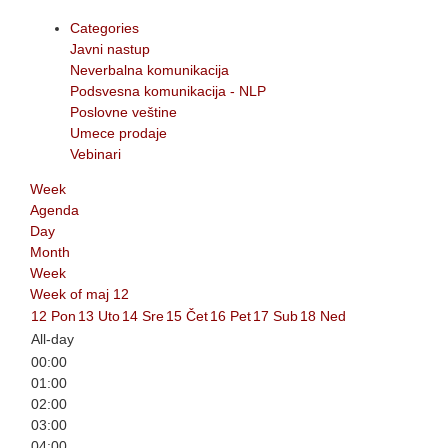
Categories
Javni nastup
Neverbalna komunikacija
Podsvesna komunikacija - NLP
Poslovne veštine
Umece prodaje
Vebinari
Week
Agenda
Day
Month
Week
Week of maj 12
12
Pon
13
Uto
14
Sre
15
Čet
16
Pet
17
Sub
18
Ned
All-day
00:00
01:00
02:00
03:00
04:00