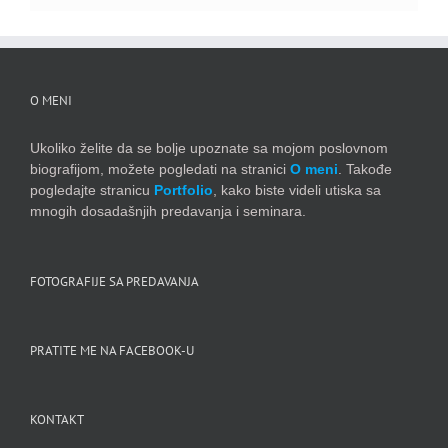
O MENI
Ukoliko želite da se bolje upoznate sa mojom poslovnom
biografijom, možete pogledati na stranici
O meni
. Takođe
pogledajte stranicu
Portfolio
, kako biste videli utiska sa
mnogih dosadašnjih predavanja i seminara.
FOTOGRAFIJE SA PREDAVANJA
PRATITE ME NA FACEBOOK-U
KONTAKT