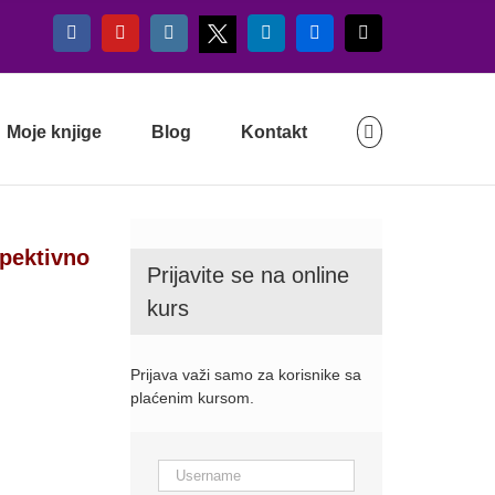
X
Facebook
YouTube
Instagram
LinkedIn
Flickr
Email
Moje knjige
Blog
Kontakt
spektivno
Prijavite se na online
kurs
Prijava važi samo za korisnike sa
plaćenim kursom.