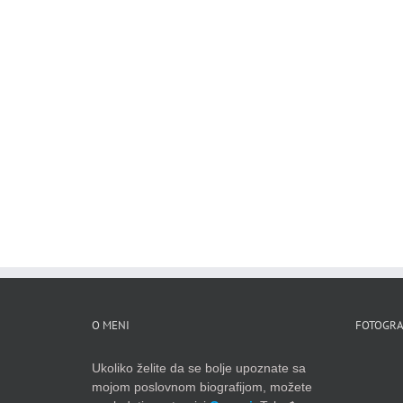
O MENI
FOTOGRA
Ukoliko želite da se bolje upoznate sa
mojom poslovnom biografijom, možete