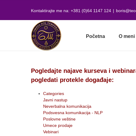
Skip
to
Kontaktirajte me na: +381 (0)64 1147 124
|
boris@teo
content
Početna
O meni
Pogledajte najave kurseva i webinar
pogledati protekle događaje:
Categories
Javni nastup
Neverbalna komunikacija
Podsvesna komunikacija - NLP
Poslovne veštine
Umece prodaje
Vebinari