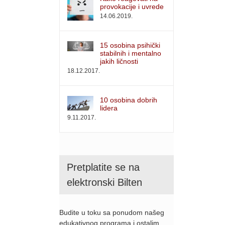
provokacije i uvrede
14.06.2019.
15 osobina psihički
stabilnih i mentalno
jakih ličnosti
18.12.2017.
10 osobina dobrih
lidera
9.11.2017.
Pretplatite se na
elektronski Bilten
Budite u toku sa ponudom našeg
edukativnog programa i ostalim