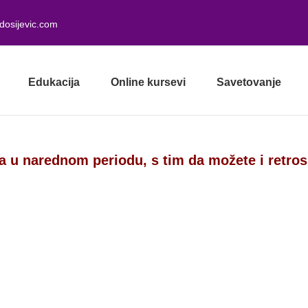
dosijevic.com
Edukacija
Online kursevi
Savetovanje
a u narednom periodu, s tim da možete i retro