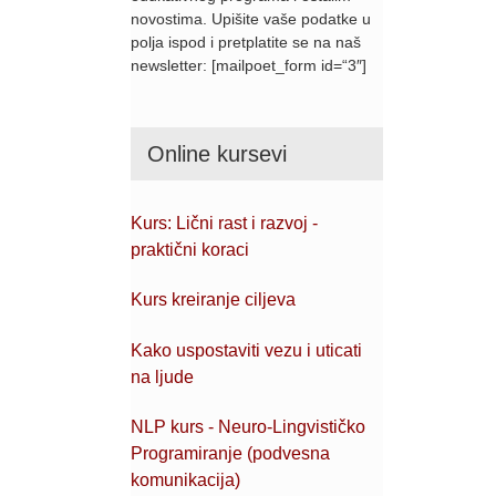
novostima. Upišite vaše podatke u
polja ispod i pretplatite se na naš
newsletter: [mailpoet_form id=“3″]
Online kursevi
Kurs: Lični rast i razvoj -
praktični koraci
Kurs kreiranje ciljeva
Kako uspostaviti vezu i uticati
na ljude
NLP kurs - Neuro-Lingvističko
Programiranje (podvesna
komunikacija)