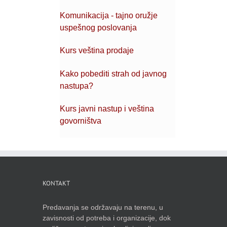
Komunikacija - tajno oružje
uspešnog poslovanja
Kurs veština prodaje
Kako pobediti strah od javnog
nastupa?
Kurs javni nastup i veština
govorništva
KONTAKT
Predavanja se održavaju na terenu, u
zavisnosti od potreba i organizacije, dok