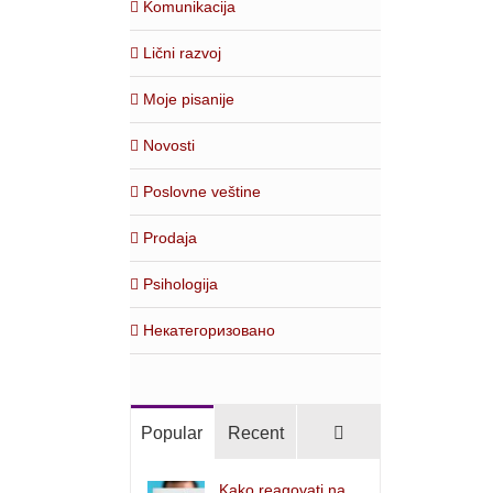
Komunikacija
Lični razvoj
Moje pisanije
Novosti
Poslovne veštine
Prodaja
Psihologija
Некатегоризовано
Comments
Popular
Recent
Kako reagovati na