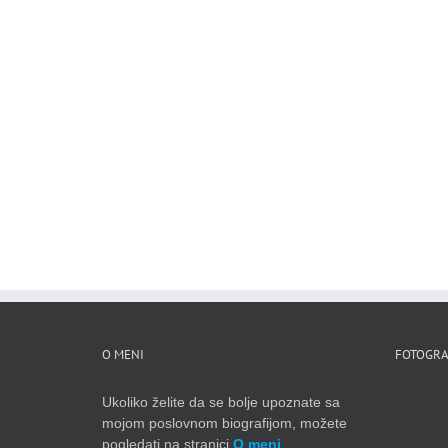
O MENI
FOTOGRA
Ukoliko želite da se bolje upoznate sa
mojom poslovnom biografijom, možete
pogledati na stranici
O meni
.