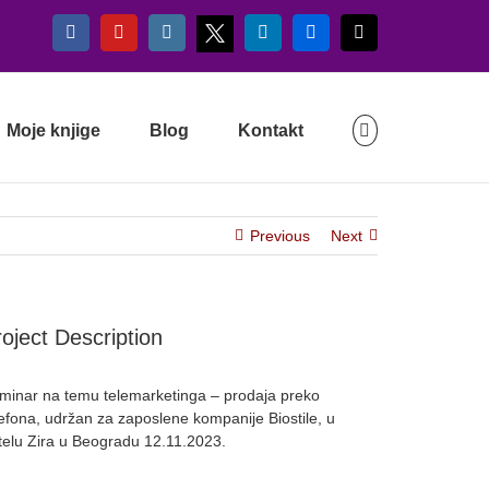
X
Facebook
YouTube
Instagram
LinkedIn
Flickr
Email
Moje knjige
Blog
Kontakt
Previous
Next
oject Description
minar na temu telemarketinga – prodaja preko
lefona, udržan za zaposlene kompanije Biostile, u
telu Zira u Beogradu 12.11.2023.