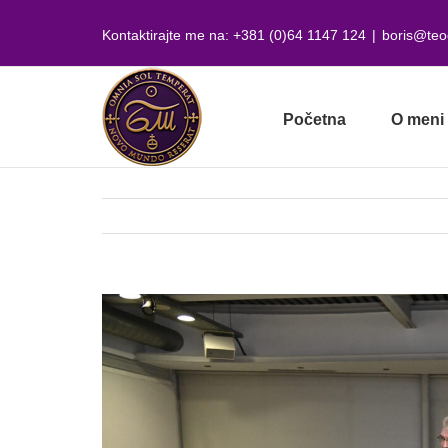
Skip
to
Kontaktirajte me na: +381 (0)64 1147 124
|
boris@teo
content
Početna
O meni
View
Larger
Image