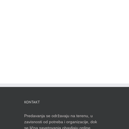
KONTAKT
Predavanja se održavaju na terenu, u
zavisnosti od potreba i organizacije, dok
se lična savetovanja obavljaju online,