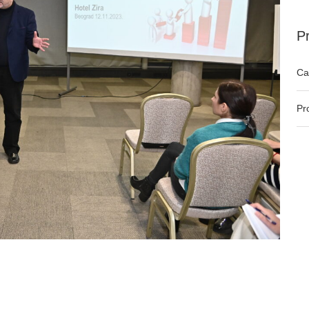
Pr
Ca
Pr