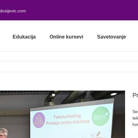
dosijevic.com
Edukacija
Online kursevi
Savetovanje
Pr
Se
te
ho