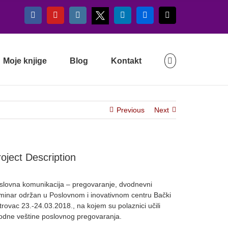
X
Facebook
YouTube
Instagram
LinkedIn
Flickr
Email
Moje knjige
Blog
Kontakt
Previous
Next
oject Description
slovna komunikacija – pregovaranje, dvodnevni
minar održan u Poslovnom i inovativnom centru Bački
trovac 23.-24.03.2018., na kojem su polaznici učili
odne veštine poslovnog pregovaranja.