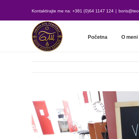
Skip
to
Kontaktirajte me na: +381 (0)64 1147 124
|
boris@teo
content
Početna
O meni
View
Larger
Image