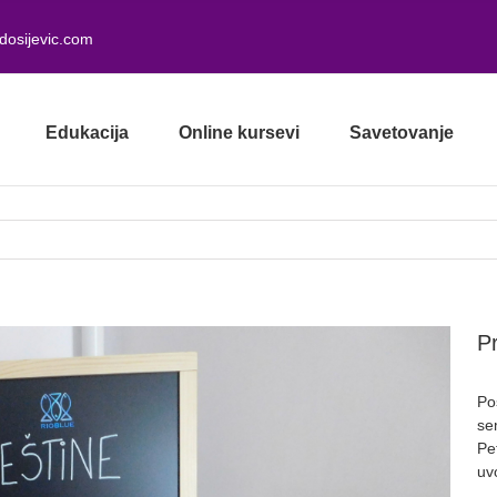
dosijevic.com
Edukacija
Online kursevi
Savetovanje
Pr
Po
se
Pe
uv