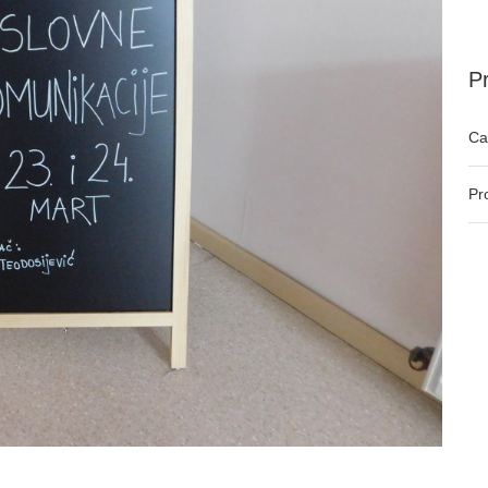
Pr
Ca
Pr