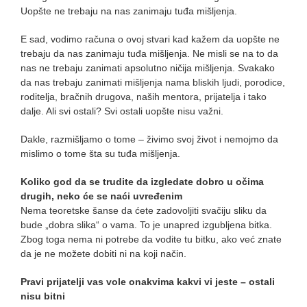
Uopšte ne trebaju na nas zanimaju tuđa mišljenja.
E sad, vodimo računa o ovoj stvari kad kažem da uopšte ne
trebaju da nas zanimaju tuđa mišljenja. Ne misli se na to da
nas ne trebaju zanimati apsolutno ničija mišljenja. Svakako
da nas trebaju zanimati mišljenja nama bliskih ljudi, porodice,
roditelja, bračnih drugova, naših mentora, prijatelja i tako
dalje. Ali svi ostali? Svi ostali uopšte nisu važni.
Dakle, razmišljamo o tome – živimo svoj život i nemojmo da
mislimo o tome šta su tuđa mišljenja.
Koliko god da se trudite da izgledate dobro u očima
drugih, neko će se naći uvređenim
Nema teoretske šanse da ćete zadovoljiti svačiju sliku da
bude „dobra slika“ o vama. To je unapred izgubljena bitka.
Zbog toga nema ni potrebe da vodite tu bitku, ako već znate
da je ne možete dobiti ni na koji način.
Pravi prijatelji vas vole onakvima kakvi vi jeste – ostali
nisu bitni