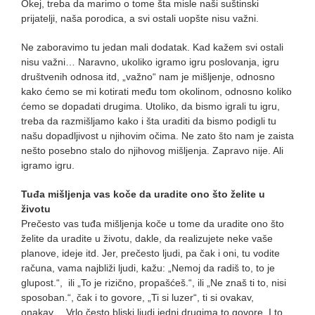
Okej, treba da marimo o tome šta misle naši suštinski
prijatelji, naša porodica, a svi ostali uopšte nisu važni.
Ne zaboravimo tu jedan mali dodatak. Kad kažem svi ostali
nisu važni… Naravno, ukoliko igramo igru poslovanja, igru
društvenih odnosa itd, „važno“ nam je mišljenje, odnosno
kako ćemo se mi kotirati među tom okolinom, odnosno koliko
ćemo se dopadati drugima. Utoliko, da bismo igrali tu igru,
treba da razmišljamo kako i šta uraditi da bismo podigli tu
našu dopadljivost u njihovim očima. Ne zato što nam je zaista
nešto posebno stalo do njihovog mišljenja. Zapravo nije. Ali
igramo igru.
Tuđa mišljenja vas koče da uradite ono što želite u
životu
Prečesto vas tuđa mišljenja koče u tome da uradite ono što
želite da uradite u životu, dakle, da realizujete neke vaše
planove, ideje itd. Jer, prečesto ljudi, pa čak i oni, tu vodite
računa, vama najbliži ljudi, kažu: „Nemoj da radiš to, to je
glupost.“, ili „To je rizično, propašćeš.“, ili „Ne znaš ti to, nisi
sposoban.“, čak i to govore, „Ti si luzer“, ti si ovakav,
onakav… Vrlo često bliski ljudi jedni drugima to govore. I to