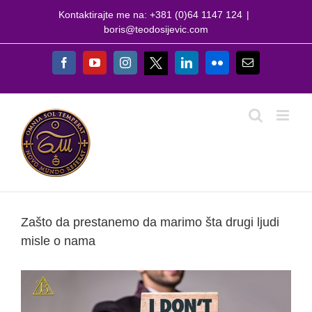
Skip
Kontaktirajte me na: +381 (0)64 1147 124
|
to
boris@teodosijevic.com
content
X
Facebook
YouTube
Instagram
LinkedIn
Flickr
Email
Zašto da prestanemo da marimo šta drugi ljudi
misle o nama
View
Larger
Image