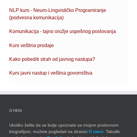
NLP kurs - Neuro-Lingvističko Programiranje
(podvesna komunikacija)
Komunikacija - tajno oružje uspešnog poslovanja
Kurs veština prodaje
Kako pobediti strah od javnog nastupa?
Kurs javni nastup i veština govorništva
O MENI
Ukoliko želite da se bolje upoznate sa mojom poslovnom
biografijom, možete pogledati na stranici
O meni
. Takođe