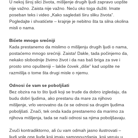
U nekoj široj slici života, mišljenje drugih ljudi zapravo uopšte
nije važno. Zaista nije važno. Neću oko toga dužiti. Imate
poseban teks i video „Kako sagledati širu sliku života“.
Pogledajte i shvatićete – krajnje je nebitno šta ta silna okolina
misli o nama.
Bićete mnogo srećniji
Kada prestanemo da mislimo o mišljenju drugih ljudi o nama,
postaćemo mnogo srećniji. Zaista! Dakle, tada počinjemo da,
nekako slobodnije živimo život i da nas baš briga za sve i
prosto smo opušteniji – lakše čovek „diše“ kad uopšte ne
razmišlja o tome šta drugi misle o njemu.
Odnosi će vam se poboljšati
Bez obzira na to što ljudi koji se trude da dobro izgledaju, da
budu dobri ljudima, ako prestanu da mare za njihovo
mišljenje, vrlo verovatno da će se odnosi sa drugim ljudima
poboljšati. Znači, tek onda kada prestanemo da marimo za
njihova mišljenja, tada se naši odnosi sa njima poboljšavaju.
Zvuči kontradiktorno, ali ću vam odmah jasno ilustrovati –
ljudi vole one ljude koji imaju samopouzdanja, koji veruju u