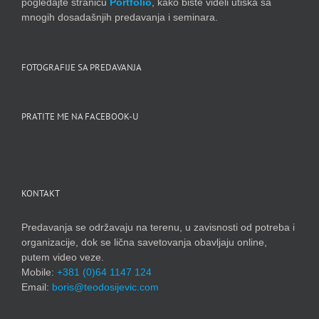
pogledajte stranicu
Portfolio
, kako biste videli utiska sa
mnogih dosadašnjih predavanja i seminara.
FOTOGRAFIJE SA PREDAVANJA
PRATITE ME NA FACEBOOK-U
KONTAKT
Predavanja se održavaju na terenu, u zavisnosti od potreba i
organizacije, dok se lična savetovanja obavljaju online,
putem video veze.
Mobile:
+381 (0)64 1147 124
Email:
boris@teodosijevic.com