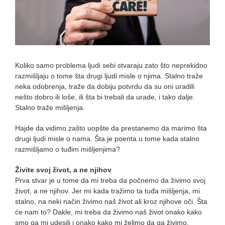
Koliko samo problema ljudi sebi stvaraju zato što neprekidno
razmišljaju o tome šta drugi ljudi misle o njima. Stalno traže
neka odobrenja, traže da dobiju potvrdu da su oni uradili
nešto dobro ili loše, ili šta bi trebali da urade, i tako dalje.
Stalno traže mišljenja.
Hajde da vidimo zašto uopšte da prestanemo da marimo šta
drugi ljudi misle o nama. Šta je poenta u tome kada stalno
razmišljamo o tuđim mišljenjima?
Živite svoj život, a ne njihov
Prva stvar je u tome da mi treba da počnemo da živimo svoj
život, a ne njihov. Jer mi kada tražimo ta tuđa mišljenja, mi
stalno, na neki način živimo naš život ali kroz njihove oči. Šta
će nam to? Dakle, mi treba da živimo naš život onako kako
smo ga mi udesili i onako kako mi želimo da ga živimo.