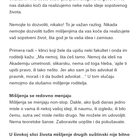
nas dakako koči da realizujemo neke naše ideje sopstvenog
života.
Nemojte to dozvoliti, nikako! To je važan razlog. Nikada
nemojte dozvoliti tuđim mišljenjima da vas koče da realizujete
vaš sopstveni život, šta god je ta vaša idea i zamisao.
Primera radi – klinci koji žele da upišu neki fakultet i onda im
roditelji kažu: „Ma nemoj, šta ćeš tamo. Nemoj da ideš na
Akademiju umetnosti, slikarsku, nema od toga hleba, ’ajde ti
upiši pravo, ili tako nešto. Jer ako sam ja bio advokat ili
pravnik, moraš i ti da budeš advokat…“ U tom slučaju
nemojmo da slušamo mišljenje roditelja.
Mišljenja se redovno menjaju
Mišljenja se menjaju non-stop. Dakle, ako ljudi danas jedno
misle o vama ili nekoj vašoj ideji, ili naumu, ili izgledu, ili bilo
čemu, sutra već misle nešto drugo. Ne možete im udovoljiti.
Nema teoretske šanse. Zaboravite uopšte i da pokušavate.
U širokoj slici života mišljenje drugih suštinski nije bitno