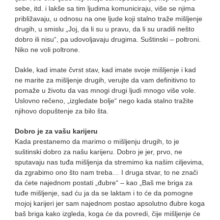
sebe, itd. i lakše sa tim ljudima komuniciraju, više se njima
približavaju, u odnosu na one ljude koji stalno traže mišljenje
drugih, u smislu „Joj, da li su u pravu, da li su uradili nešto
dobro ili nisu“, pa udovoljavaju drugima. Suštinski – poltroni.
Niko ne voli poltrone.
Dakle, kad imate čvrst stav, kad imate svoje mišljenje i kad
ne marite za mišljenje drugih, verujte da vam definitivno to
pomaže u životu da vas mnogi drugi ljudi mnogo više vole.
Uslovno rečeno, „izgledate bolje“ nego kada stalno tražite
njihovo dopuštenje za bilo šta.
Dobro je za vašu karijeru
Kada prestanemo da marimo o mišljenju drugih, to je
suštinski dobro za našu karijeru. Dobro je jer, prvo, ne
sputavaju nas tuđa mišljenja da stremimo ka našim ciljevima,
da zgrabimo ono što nam treba… I druga stvar, to ne znači
da ćete najednom postati „đubre“ – kao „Baš me briga za
tuđe mišljenje, sad ću ja da se laktam i to će da pomogne
mojoj karijeri jer sam najednom postao apsolutno đubre koga
baš briga kako izgleda, koga će da povredi, čije mišljenje će