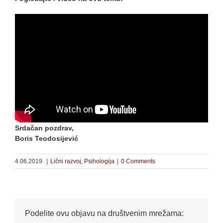
Srdačan pozdrav,
Boris Teodosijević
4.06.2019.
|
Lični razvoj
,
Psihologija
|
0 Comments
Podelite ovu objavu na društvenim mrežama: