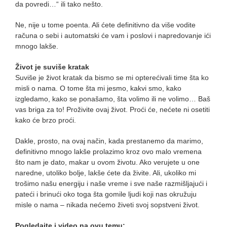
da povredi…“ ili tako nešto.
Ne, nije u tome poenta. Ali ćete definitivno da više vodite
računa o sebi i automatski će vam i poslovi i napredovanje ići
mnogo lakše.
Život je suviše kratak
Suviše je život kratak da bismo se mi opterećivali time šta ko
misli o nama. O tome šta mi jesmo, kakvi smo, kako
izgledamo, kako se ponašamo, šta volimo ili ne volimo… Baš
vas briga za to! Proživite ovaj život. Proći će, nećete ni osetiti
kako će brzo proći.
Dakle, prosto, na ovaj način, kada prestanemo da marimo,
definitivno mnogo lakše prolazimo kroz ovo malo vremena
što nam je dato, makar u ovom životu. Ako verujete u one
naredne, utoliko bolje, lakše ćete da živite. Ali, ukoliko mi
trošimo našu energiju i naše vreme i sve naše razmišljajući i
pateći i brinući oko toga šta gomile ljudi koji nas okružuju
misle o nama – nikada nećemo živeti svoj sopstveni život.
Pogledajte i video na ovu temu: