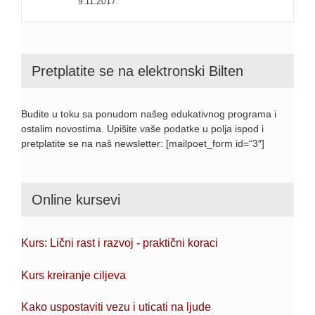
9.11.2017.
Pretplatite se na elektronski Bilten
Budite u toku sa ponudom našeg edukativnog programa i
ostalim novostima. Upišite vaše podatke u polja ispod i
pretplatite se na naš newsletter: [mailpoet_form id=“3″]
Online kursevi
Kurs: Lični rast i razvoj - praktični koraci
Kurs kreiranje ciljeva
Kako uspostaviti vezu i uticati na ljude