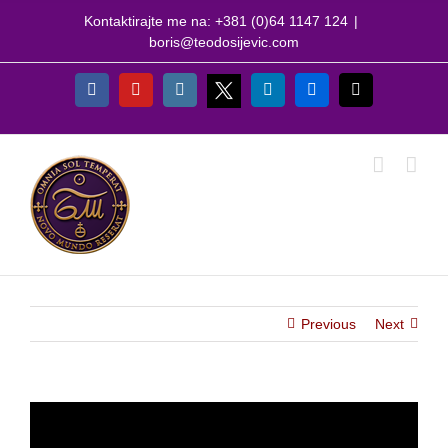
Skip
Kontaktirajte me na: +381 (0)64 1147 124
|
to
boris@teodosijevic.com
content
X
Facebook
YouTube
Instagram
LinkedIn
Flickr
Email
Previous
Next