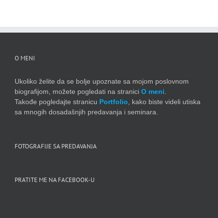
O MENI
Ukoliko želite da se bolje upoznate sa mojom poslovnom
biografijom, možete pogledati na stranici
O meni
.
Takođe pogledajte stranicu
Portfolio
, kako biste videli utiska
sa mnogih dosadašnjih predavanja i seminara.
FOTOGRAFIJE SA PREDAVANJA
PRATITE ME NA FACEBOOK-U