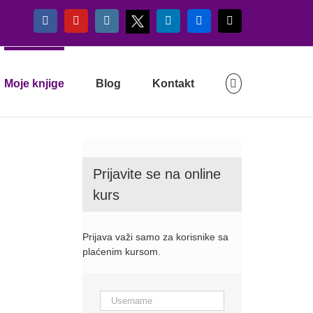
X
Facebook
YouTube
Instagram
LinkedIn
Flickr
Email
Moje knjige
Blog
Kontakt
Prijavite se na online
kurs
Prijava važi samo za korisnike sa
plaćenim kursom.