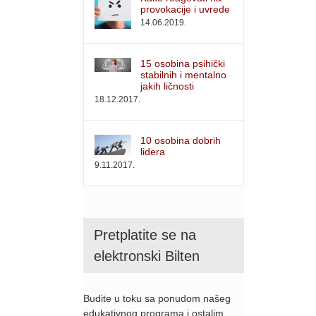
provokacije i uvrede
14.06.2019.
15 osobina psihički
stabilnih i mentalno
jakih ličnosti
18.12.2017.
10 osobina dobrih
lidera
9.11.2017.
Pretplatite se na
elektronski Bilten
Budite u toku sa ponudom našeg
edukativnog programa i ostalim