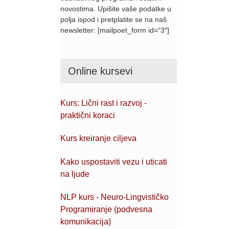
novostima. Upišite vaše podatke u
polja ispod i pretplatite se na naš
newsletter: [mailpoet_form id=“3″]
Online kursevi
Kurs: Lični rast i razvoj -
praktični koraci
Kurs kreiranje ciljeva
Kako uspostaviti vezu i uticati
na ljude
NLP kurs - Neuro-Lingvističko
Programiranje (podvesna
komunikacija)