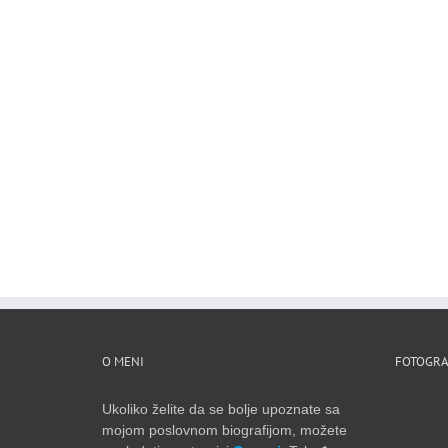
O MENI
FOTOGRA
Ukoliko želite da se bolje upoznate sa
mojom poslovnom biografijom, možete