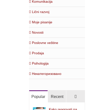
Komunikacija
Lični razvoj
Moje pisanije
Novosti
Poslovne veštine
Prodaja
Psihologija
Некатегоризовано
Comments
Popular
Recent
Kako reagovati na