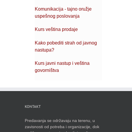
Komunikacija - tajno oružje
uspešnog poslovanja
Kurs veština prodaje
Kako pobediti strah od javnog
nastupa?
Kurs javni nastup i veština
govorništva
KONTAKT
Predavanja se održavaju na terenu, u
zavisnosti od potreba i organizacije, dok