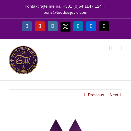
Skip
Kontaktirajte me na: +381 (0)64 1147 124
|
to
boris@teodosijevic.com
content
X
Facebook
YouTube
Instagram
LinkedIn
Flickr
Email
Previous
Next
View
Larger