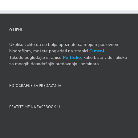
O MENI
Ukoliko želite da se bolje upoznate sa mojom poslovnom
biografijom, možete pogledati na stranici
O meni
.
Takođe pogledajte stranicu
Portfolio
, kako biste videli utiska
sa mnogih dosadašnjih predavanja i seminara.
FOTOGRAFIJE SA PREDAVANJA
PRATITE ME NA FACEBOOK-U