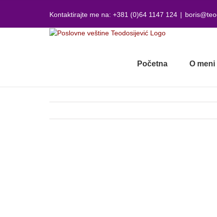
Skip
to
Kontaktirajte me na: +381 (0)64 1147 124
|
boris@teo
content
Početna
O meni
View
Larger
Image