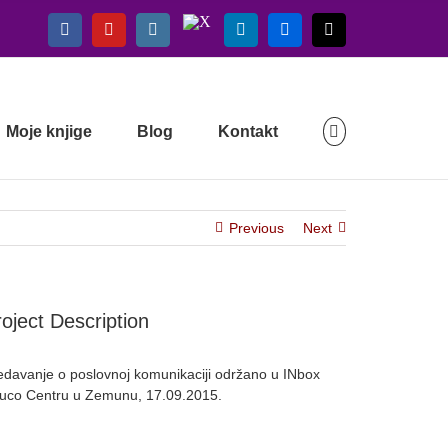
X
Facebook
YouTube
Instagram
LinkedIn
Flickr
Email
Moje knjige
Blog
Kontakt
Previous
Next
oject Description
edavanje o poslovnoj komunikaciji održano u INbox
uco Centru u Zemunu, 17.09.2015.