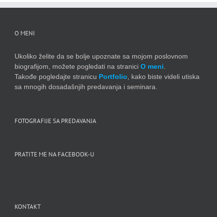
O MENI
Ukoliko želite da se bolje upoznate sa mojom poslovnom
biografijom, možete pogledati na stranici
O meni
.
Takođe pogledajte stranicu
Portfolio
, kako biste videli utiska
sa mnogih dosadašnjih predavanja i seminara.
FOTOGRAFIJE SA PREDAVANJA
PRATITE ME NA FACEBOOK-U
KONTAKT