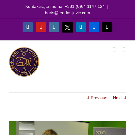
Skip
Kontaktirajte me na: +381 (0)64 1147 124
|
to
boris@teodosijevic.com
content
X
Facebook
YouTube
Instagram
LinkedIn
Flickr
Email
Previous
Next
View
Larger