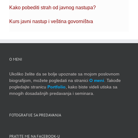
Kako pobediti strah od javnog nastupa?
Kurs javni nastup i veština govorništva
O MENI
Ukoliko želite da se bolje upoznate sa mojom poslovnom
biografijom, možete pogledati na stranici
O meni
. Takođe
pogledajte stranicu
Portfolio
, kako biste videli utiska sa
mnogih dosadašnjih predavanja i seminara.
FOTOGRAFIJE SA PREDAVANJA
PRATITE ME NA FACEBOOK-U