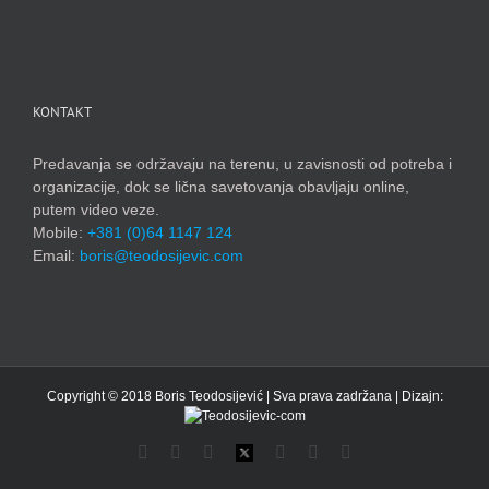
KONTAKT
Predavanja se održavaju na terenu, u zavisnosti od potreba i
organizacije, dok se lična savetovanja obavljaju online,
putem video veze.
Mobile:
+381 (0)64 1147 124
Email:
boris@teodosijevic.com
Copyright © 2018 Boris Teodosijević | Sva prava zadržana | Dizajn:
Facebook
YouTube
Instagram
X
LinkedIn
Flickr
Email