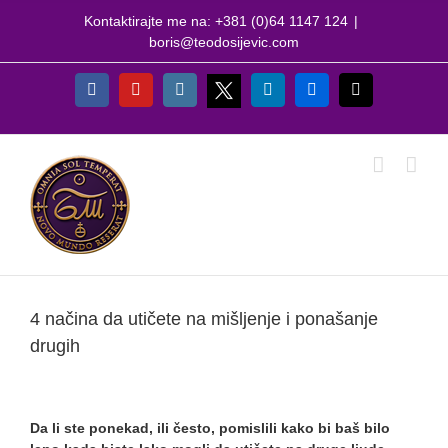
Skip
Kontaktirajte me na: +381 (0)64 1147 124
|
to
boris@teodosijevic.com
content
X
Facebook
YouTube
Instagram
LinkedIn
Flickr
Email
4 načina da utičete na mišljenje i ponašanje
drugih
View
Larger
Da li ste ponekad, ili često, pomislili kako bi baš bilo
Image