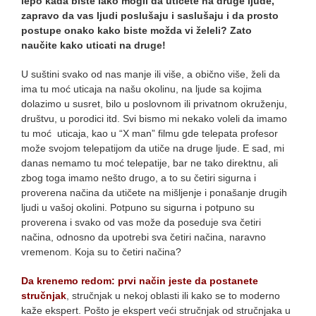
lepo kada biste lako mogli da utičete na druge ljude,
zapravo da vas ljudi poslušaju i saslušaju i da prosto
postupe onako kako biste možda vi želeli? Zato
naučite kako uticati na druge!
U suštini svako od nas manje ili više, a obično više, želi da
ima tu moć uticaja na našu okolinu, na ljude sa kojima
dolazimo u susret, bilo u poslovnom ili privatnom okruženju,
društvu, u porodici itd. Svi bismo mi nekako voleli da imamo
tu moć uticaja, kao u “X man” filmu gde telepata profesor
može svojom telepatijom da utiče na druge ljude. E sad, mi
danas nemamo tu moć telepatije, bar ne tako direktnu, ali
zbog toga imamo nešto drugo, a to su četiri sigurna i
proverena načina da utičete na mišljenje i ponašanje drugih
ljudi u vašoj okolini. Potpuno su sigurna i potpuno su
proverena i svako od vas može da poseduje sva četiri
načina, odnosno da upotrebi sva četiri načina, naravno
vremenom. Koja su to četiri načina?
Da krenemo redom: prvi način jeste da postanete
stručnjak
, stručnjak u nekoj oblasti ili kako se to moderno
kaže ekspert. Pošto je ekspert veći stručnjak od stručnjaka u