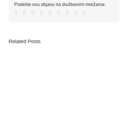
Podelite ovu objavu na društvenim mrežama:
Facebook
Twitter
Reddit
LinkedIn
WhatsApp
Tumblr
Pinterest
Vk
Email
Related Posts