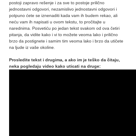
postoji zapravo rešenje i za sve to postoje prilično
jednostavni odgovori, nezamislivo jednostavni odgovori i
potpuno ćete se iznenaditi kada vam ih budem rekao, ali
neću vam ih napisati u ovom tekstu, to pročitajte u
narednima. Posvetiću po jedan tekst svakom od ova četiri
pitanja, da vidite kako i vi to možete veoma lako i prilično
brzo da postignete i samim tim veoma lako i brzo da utičete
na ljude iz vaše okoline.
Prosledite tekst i drugima, a ako im je teško da čitaju,
neka pogledaju video kako uticati na druge: