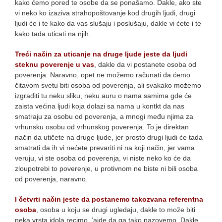
kako ćemo pored te osobe da se ponašamo. Dakle, ako ste
vi neko ko izaziva strahopoštovanje kod drugih ljudi, drugi
ljudi će i te kako da vas slušaju i poslušaju, dakle vi ćete i te
kako tada uticati na njih.
Treći način za uticanje na druge ljude jeste da ljudi
steknu poverenje u vas
, dakle da vi postanete osoba od
poverenja. Naravno, opet ne možemo računati da ćemo
čitavom svetu biti osoba od poverenja, ali svakako možemo
izgraditi tu neku sliku, neku auru o nama samima gde će
zaista većina ljudi koja dolazi sa nama u kontkt da nas
smatraju za osobu od poverenja, a mnogi među njima za
vrhunsku osobu od vrhunskog poverenja. To je direktan
način da utičete na druge ljude, jer prosto drugi ljudi će tada
smatrati da ih vi nećete prevariti ni na koji način, jer vama
veruju, vi ste osoba od poverenja, vi niste neko ko će da
zloupotrebi to poverenje, u protivnom ne biste ni bili osoba
od poverenja, naravno.
I četvrti način jeste da postanemo takozvana referentna
osoba
, osoba u koju se drugi ugledaju, dakle to može biti
neka vrsta idola recimo, ’ajde da ga tako nazovemo. Dakle,