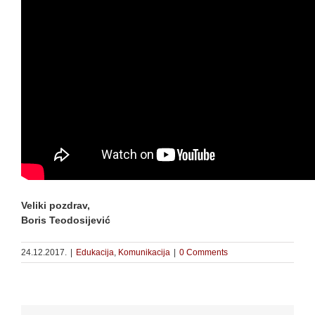
Veliki pozdrav,
Boris Teodosijević
24.12.2017.
|
Edukacija
,
Komunikacija
|
0 Comments