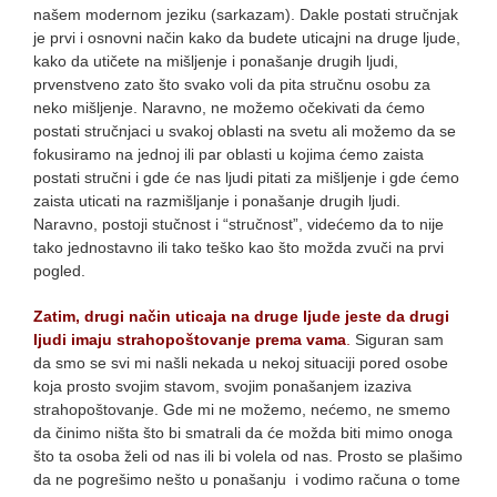
našem modernom jeziku (sarkazam). Dakle postati stručnjak
je prvi i osnovni način kako da budete uticajni na druge ljude,
kako da utičete na mišljenje i ponašanje drugih ljudi,
prvenstveno zato što svako voli da pita stručnu osobu za
neko mišljenje. Naravno, ne možemo očekivati da ćemo
postati stručnjaci u svakoj oblasti na svetu ali možemo da se
fokusiramo na jednoj ili par oblasti u kojima ćemo zaista
postati stručni i gde će nas ljudi pitati za mišljenje i gde ćemo
zaista uticati na razmišljanje i ponašanje drugih ljudi.
Naravno, postoji stučnost i “stručnost”, videćemo da to nije
tako jednostavno ili tako teško kao što možda zvuči na prvi
pogled.
Zatim, drugi način uticaja na druge ljude jeste da drugi
ljudi imaju strahopoštovanje prema vama
.
Siguran sam
da smo se svi mi našli nekada u nekoj situaciji pored osobe
koja prosto svojim stavom, svojim ponašanjem izaziva
strahopoštovanje. Gde mi ne možemo, nećemo, ne smemo
da činimo ništa što bi smatrali da će možda biti mimo onoga
što ta osoba želi od nas ili bi volela od nas. Prosto se plašimo
da ne pogrešimo nešto u ponašanju i vodimo računa o tome