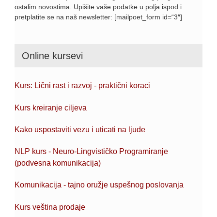
ostalim novostima. Upišite vaše podatke u polja ispod i
pretplatite se na naš newsletter: [mailpoet_form id=“3″]
Online kursevi
Kurs: Lični rast i razvoj - praktični koraci
Kurs kreiranje ciljeva
Kako uspostaviti vezu i uticati na ljude
NLP kurs - Neuro-Lingvističko Programiranje
(podvesna komunikacija)
Komunikacija - tajno oružje uspešnog poslovanja
Kurs veština prodaje