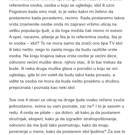
referentna osoba, osoba u koju se ugledaju, idol ili uzor.
Pogotovo kada smo mali, to je neko kakvi mi želimo da
postanemo kada porastemo, recimo. Kada postanemo takva
vrsta znamenite osobe onda mi zapravo vršimo uticaj na
veliku populaciju ljudi, a da toga možda čak nismo ni svesni.
A opet, naravno, pitanje je šta je to referentna osoba, šta je
to osoba – idol? To ne mora samo da znači ono tipa TV idol
ili tako nešto, nego to zaista mogu da budu različite vrste
osoba. Na kraju krajeva takva vrsta osobe je većini dece,
odnosno većini muške dece, njihov otac, ili bi bar trebao da
bude. Ili neka druga muška glava u porodici u koju se oni
ugledaju, gde bi oni voleli da budu takvi kada porastu, a
vidite ta osoba ne mora da bude nešto posebno u društvu
prepoznata i poznata kao neki idol.
Sve ove 4 stvari za uticaj na druge ljude ovako rečeno zvuče
jednostavno, svima su vam poznate, zar ne? I to je sasvim u
redu. A onda se pitate – pa dobro, ali kako ja da postanem
stručnjak, ekspert, kako ja da izgradim strahopoštovanje,
odnosno da me ljudi tako posmatraju, kako da imaju
poverenje u mene, kako da postanem idol ljudima? Za sve to