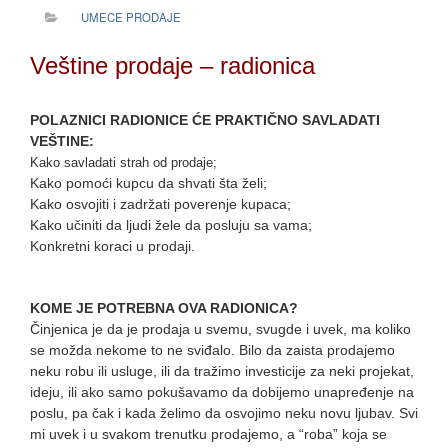
UMECE PRODAJE
Veštine prodaje – radionica
POLAZNICI RADIONICE ĆE PRAKTIČNO SAVLADATI
VEŠTINE:
Kako savladati strah od prodaje;
Kako pomoći kupcu da shvati šta želi;
Kako osvojiti i zadržati poverenje kupaca;
Kako učiniti da ljudi žele da posluju sa vama;
Konkretni koraci u prodaji.
KOME JE POTREBNA OVA RADIONICA?
Činjenica je da je prodaja u svemu, svugde i uvek, ma koliko
se možda nekome to ne sviđalo. Bilo da zaista prodajemo
neku robu ili usluge, ili da tražimo investicije za neki projekat,
ideju, ili ako samo pokušavamo da dobijemo unapređenje na
poslu, pa čak i kada želimo da osvojimo neku novu ljubav. Svi
mi uvek i u svakom trenutku prodajemo, a “roba” koja se