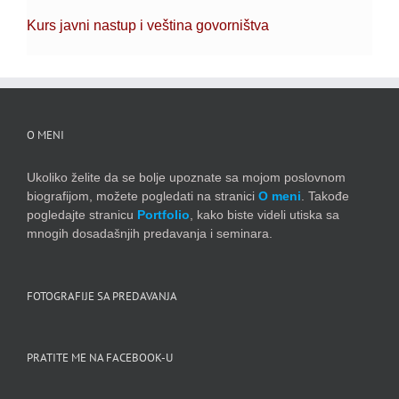
Kurs javni nastup i veština govorništva
O MENI
Ukoliko želite da se bolje upoznate sa mojom poslovnom
biografijom, možete pogledati na stranici
O meni
. Takođe
pogledajte stranicu
Portfolio
, kako biste videli utiska sa
mnogih dosadašnjih predavanja i seminara.
FOTOGRAFIJE SA PREDAVANJA
PRATITE ME NA FACEBOOK-U