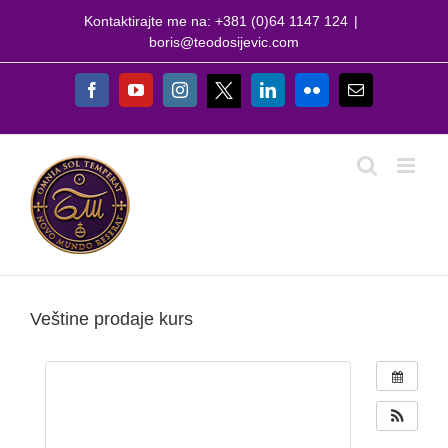
Skip
Kontaktirajte me na: +381 (0)64 1147 124
|
to
boris@teodosijevic.com
content
X
Facebook
YouTube
Instagram
LinkedIn
Flickr
Email
Veštine prodaje kurs