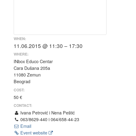
WHEN:
11.06.2015 @ 11:30 – 17:30
WHERE:
INbox Educo Centar
Cara Dušana 205a
11080 Zemun
Beograd
COST:
50 €
CONTACT:
Ivana Petrović i Nena Peštić
063/8629-440 i 064/658-44-23
Email
Event website