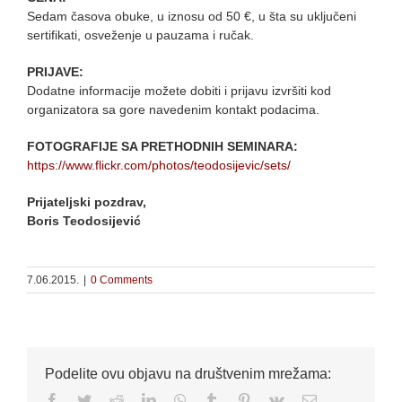
Sedam časova obuke, u iznosu od 50 €, u šta su uključeni
sertifikati, osveženje u pauzama i ručak.
PRIJAVE:
Dodatne informacije možete dobiti i prijavu izvršiti kod
organizatora sa gore navedenim kontakt podacima.
FOTOGRAFIJE SA PRETHODNIH SEMINARA:
https://www.flickr.com/photos/
teodosijevic/sets/
Prijateljski pozdrav,
Boris Teodosijević
7.06.2015.
|
0 Comments
Podelite ovu objavu na društvenim mrežama:
Facebook
Twitter
Reddit
LinkedIn
WhatsApp
Tumblr
Pinterest
Vk
Email