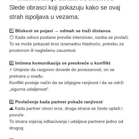
Slede obrasci koji pokazuju kako se ovaj
strah ispoljava u vezama:
1️⃣
Bliskost se pojavi → odmah se traži distanca
😶 Kada odnos postane previše intenzivan, osoba se povlači.
To se može pokazati kroz iznenadnu hladnoću, potrebu za
prostorom ili naglašenu zauzetost.
2️⃣
Intimna komunikacija se preokreće u konflikt
⚡ Umjesto da razgovor dovede do povezanosti, on se
pretvara u svađu.
Konflikt postaje način da se izbjegne ranjivost i da se održi
„sigurna udaljenost“.
3️⃣
Povlačenje kada partner pokaže ranjivost
🌊 Kada partner otvori srce, druga strana se često uplaši i
povuče.
To stvara osjećaj odbacivanja i udaljava partnere jedno od
drugog.