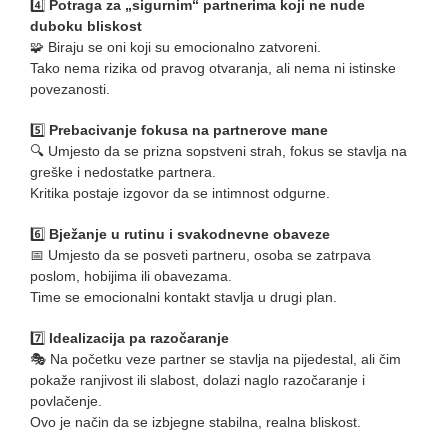
4️⃣
Potraga za „sigurnim“ partnerima koji ne nude
duboku bliskost
🧩 Biraju se oni koji su emocionalno zatvoreni.
Tako nema rizika od pravog otvaranja, ali nema ni istinske
povezanosti.
5️⃣
Prebacivanje fokusa na partnerove mane
🔍 Umjesto da se prizna sopstveni strah, fokus se stavlja na
greške i nedostatke partnera.
Kritika postaje izgovor da se intimnost odgurne.
6️⃣
Bježanje u rutinu i svakodnevne obaveze
📅 Umjesto da se posveti partneru, osoba se zatrpava
poslom, hobijima ili obavezama.
Time se emocionalni kontakt stavlja u drugi plan.
7️⃣
Idealizacija pa razočaranje
🎭 Na početku veze partner se stavlja na pijedestal, ali čim
pokaže ranjivost ili slabost, dolazi naglo razočaranje i
povlačenje.
Ovo je način da se izbjegne stabilna, realna bliskost.