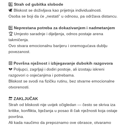
8️⃣
Strah od gubitka slobode
🕊️ Bliskost se doživljava kao prijetnja individualnosti.
Osoba se boji da će „nestati“ u odnosu, pa održava distancu.
9️⃣
Neprestana potreba za dokazivanjem i nadmetanjem
🏆 Umjesto saradnje i dijeljenja, odnos postaje arena
takmičenja.
Ovo stvara emocionalnu barijeru i onemogućava dublju
povezanost.
🔟
Površna nježnost i izbjegavanje dubokih razgovora
💔 Poljupci, zagrljaji i dodiri postoje, ali izostaju iskreni
razgovori o osjećanjima i potrebama.
Bliskost se svodi na fizičku rutinu, bez stvarne emocionalne
otvorenosti.
🔚
ZAKLJUČAK
Strah od bliskosti nije uvijek očigledan — često se skriva iza
kritike, konflikta, bježanja u posao ili čak nježnosti koja ostaje
površna.
Ali kada naučimo da prepoznamo ove obrasce, otvaramo