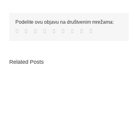
Podelite ovu objavu na društvenim mrežama:
Facebook
Twitter
Reddit
LinkedIn
WhatsApp
Tumblr
Pinterest
Vk
Email
Related Posts