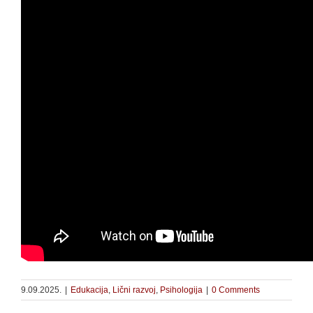
9.09.2025.
|
Edukacija
,
Lični razvoj
,
Psihologija
|
0 Comments