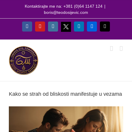
Skip
Kontaktirajte me na: +381 (0)64 1147 124
|
to
boris@teodosijevic.com
content
X
Facebook
YouTube
Instagram
LinkedIn
Flickr
Email
Kako se strah od bliskosti manifestuje u vezama
View
Larger
Image