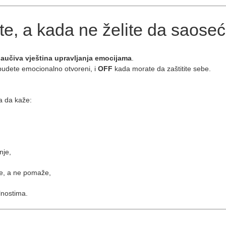
te, a kada ne želite da saose
aučiva vještina upravljanja emocijama
.
budete emocionalno otvoreni, i
OFF
kada morate da zaštitite sebe.
ba da kaže:
nje,
uje, a ne pomaže,
lnostima.