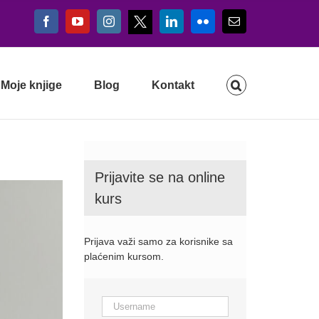
X
Facebook
YouTube
Instagram
LinkedIn
Flickr
Email
Moje knjige
Blog
Kontakt
Prijavite se na online
kurs
Prijava važi samo za korisnike sa
plaćenim kursom.