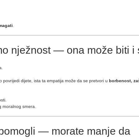
magati
.
o nježnost — ona može biti i 
a.
 povrijedi dijete, ista ta empatija može da se pretvori u
borbenost, zaš
sti.
og moralnog smera.
 pomogli — morate manje da