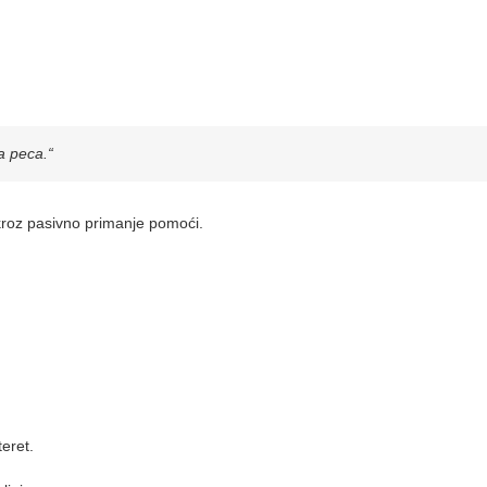
a peca.“
kroz pasivno primanje pomoći.
eret.