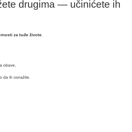
ete drugima — učinićete ih
nosti za tuđe živote
.
a obave,
o da ih osnažite.