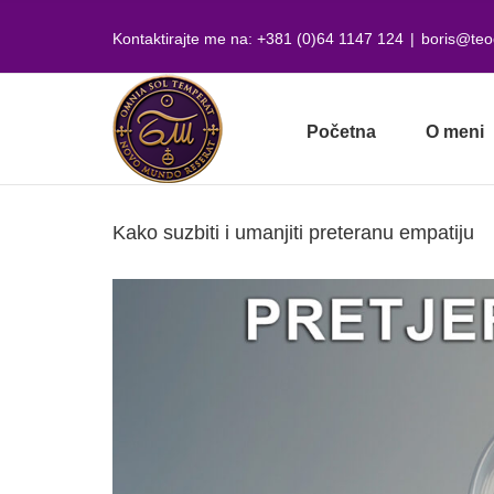
Skip
to
Kontaktirajte me na: +381 (0)64 1147 124
|
boris@teo
content
Početna
O meni
Kako suzbiti i umanjiti preteranu empatiju
View
Larger
Image