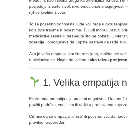
Međutim, kao i svaka druga karakteristika ličnosti, i e
posjeduju izrazito visok nivo emocionalne osjetljivosti 
njihov kvalitet života.
To se posebno odnosi na ljude koji rade u okruženjima
koja trpe traume ili bolestima. Ti ljudi moraju razviti 
medicinske sestre ili terapeute što ne pokazuju intenz
zdravlje
i omogućava da uopšte nastave da rade svoj
Ako je vaša empatija izrazito razvijena, možda ste već 
funkcionisanje. Hajde da vidimo
kako takvu pretjeran
1. Velika empatija n
Ekstremna empatija nije po sebi negativna. Ona može 
pružiti podršku, voditi tim ili raditi u profesijama koje z
Cilj nije da se empatija „uništi“ ili potisne, već da nau
pravilno raspoređen.