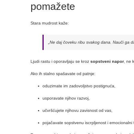
pomažete
Stara mudrost kaže:
„Ne daj čoveku ribu svakog dana. Nauči ga d
Ljudi rastu i oporavljaju se kroz
sopstveni napor
, ne 
Ako ih stalno spašavate od patnje:
oduzimate im zadovoljstvo postignuća,
usporavate njihov razvoj,
učvršćujete njihovu zavisnost od vas,
pojačavate sopstvenu iscrpljenost i emocionalni t