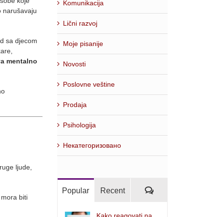
osobe koje
Komunikacija
no narušavaju
Lični razvoj
ad sa djecom
Moje pisanije
kare,
va mentalno
Novosti
Poslovne veštine
no
Prodaja
Psihologija
Некатегоризовано
ruge ljude,
Comments
Popular
Recent
 mora biti
Kako reagovati na