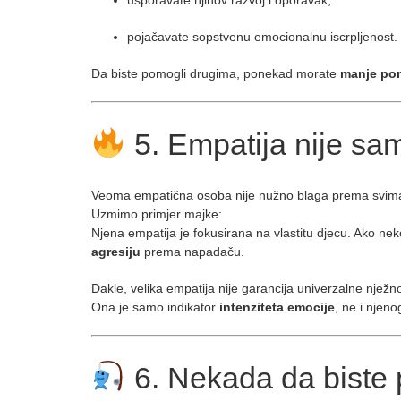
usporavate njihov razvoj i oporavak,
pojačavate sopstvenu emocionalnu iscrpljenost.
Da biste pomogli drugima, ponekad morate
manje po
5. Empatija nije sam
Veoma empatična osoba nije nužno blaga prema svim
Uzmimo primjer majke:
Njena empatija je fokusirana na vlastitu djecu. Ako neko
agresiju
prema napadaču.
Dakle, velika empatija nije garancija univerzalne nježno
Ona je samo indikator
intenziteta emocije
, ne i njen
6. Nekada da biste