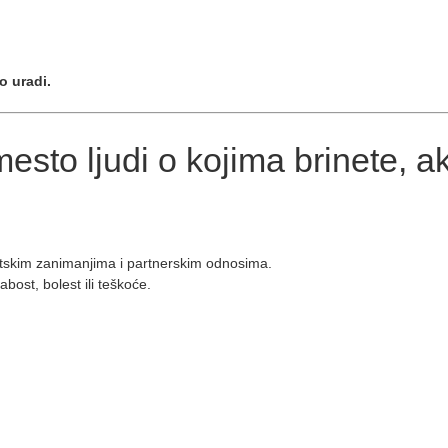
o uradi.
esto ljudi o kojima brinete, a
peutskim zanimanjima i partnerskim odnosima.
bost, bolest ili teškoće.