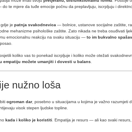
mpatija može imati svoju
pretjeranu, disfunkcionalnu formu
. Postoje 
— do te mjere da tuđe emocije počnu da preplavljuju, iscrpljuju i direkt
 gdje je
patnja svakodnevica
— bolnice, ustanove socijalne zaštite, r
prirodne mehanizme psihološke zaštite. Zato nikada ne treba osuđivati lje
ivnu emocionalnu reakciju na svaku situaciju —
to im bukvalno spaša
 posao.
osjetili koliko vas to ponekad iscrpljuje i koliko može otežati svakodnev
u empatiju možete umanjiti i dovesti u balans
.
ije nužno loša
biti
ogroman dar
, posebno u situacijama u kojima je važno razumjeti d
ahtijevaju visok stepen ljudske topline.
čimo
kada i koliko je koristiti
. Empatija je resurs — ali kao svaki resurs,