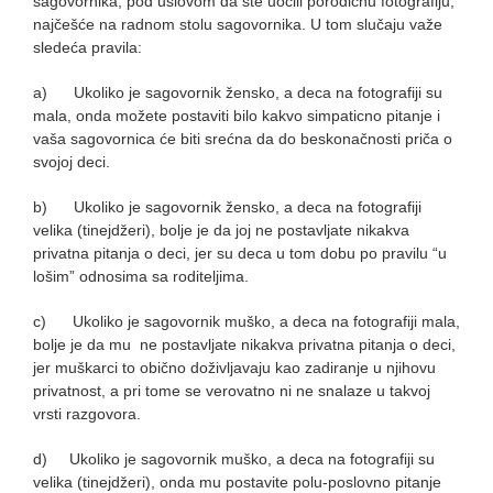
sagovornika, pod uslovom da ste uočili porodičnu fotografiju,
najčešće na radnom stolu sagovornika. U tom slučaju važe
sledeća pravila:
a) Ukoliko je sagovornik žensko, a deca na fotografiji su
mala, onda možete postaviti bilo kakvo simpaticno pitanje i
vaša sagovornica će biti srećna da do beskonačnosti priča o
svojoj deci.
b) Ukoliko je sagovornik žensko, a deca na fotografiji
velika (tinejdžeri), bolje je da joj ne postavljate nikakva
privatna pitanja o deci, jer su deca u tom dobu po pravilu “u
lošim” odnosima sa roditeljima.
c) Ukoliko je sagovornik muško, a deca na fotografiji mala,
bolje je da mu ne postavljate nikakva privatna pitanja o deci,
jer muškarci to obično doživljavaju kao zadiranje u njihovu
privatnost, a pri tome se verovatno ni ne snalaze u takvoj
vrsti razgovora.
d) Ukoliko je sagovornik muško, a deca na fotografiji su
velika (tinejdžeri), onda mu postavite polu-poslovno pitanje