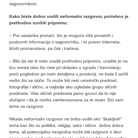
sagovornikom.
Kako biste dobro vodili neformalni razgovor, potrebno je
prethodno izvršiti pripremu:
– Pre sastanka pronaći, što je moguće više privatnih i
poslovnih informacija o sagovorniku, i to putem Interneta,
ličnih poznanstava, pa čak i tračeva.
– Bilo da ste ili niste uradili prethodnu pripremu, uradite je na
licu mesta tako što ćete pri dolasku u zgradu / kancelariju
preći pogledom po svim detaljima u prostoriji, ne biste li uočili
nešto što se ističe. To može biti neki umetnički predmet,
fotografije i slično, a najbolje ako ugledate grupu sličnih
predmeta. Više sličnih predmeta jasno govori da to nije
slučajno i da je osoba zainteresovana za te stvari. Eto vam
teme za razgovor.
Nikada neformalni razgovor ne treba voditi oko “škakljivih”
tema kao što su politika, religija, seks i slično. Jedna dobra
tema, ali potencijalno nezgodna može biti razgovor o deci