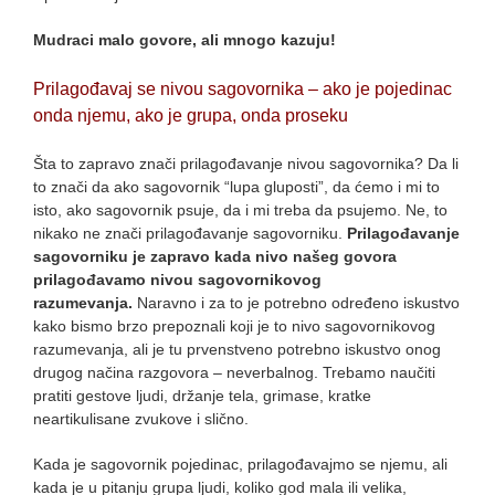
Mudraci malo govore, ali mnogo kazuju!
Prilagođavaj se nivou sagovornika – ako je pojedinac
onda njemu, ako je grupa, onda proseku
Šta to zapravo znači prilagođavanje nivou sagovornika? Da li
to znači da ako sagovornik “lupa gluposti”, da ćemo i mi to
isto, ako sagovornik psuje, da i mi treba da psujemo. Ne, to
nikako ne znači prilagođavanje sagovorniku.
Prilagođavanje
sagovorniku je zapravo kada nivo našeg govora
prilagođavamo nivou sagovornikovog
razumevanja.
Naravno i za to je potrebno određeno iskustvo
kako bismo brzo prepoznali koji je to nivo sagovornikovog
razumevanja, ali je tu prvenstveno potrebno iskustvo onog
drugog načina razgovora – neverbalnog. Trebamo naučiti
pratiti gestove ljudi, držanje tela, grimase, kratke
neartikulisane zvukove i slično.
Kada je sagovornik pojedinac, prilagođavajmo se njemu, ali
kada je u pitanju grupa ljudi, koliko god mala ili velika,