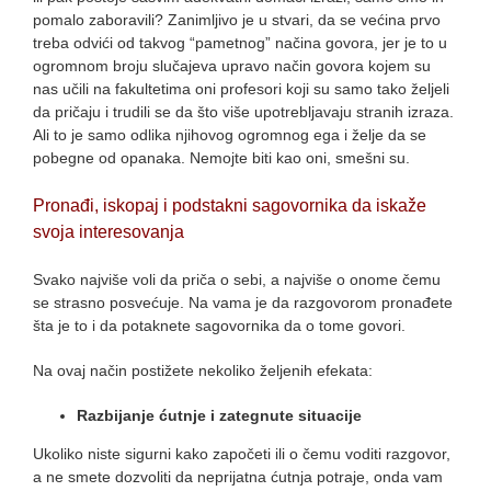
pomalo zaboravili? Zanimljivo je u stvari, da se većina prvo
treba odvići od takvog “pametnog” načina govora, jer je to u
ogromnom broju slučajeva upravo način govora kojem su
nas učili na fakultetima oni profesori koji su samo tako željeli
da pričaju i trudili se da što više upotrebljavaju stranih izraza.
Ali to je samo odlika njihovog ogromnog ega i želje da se
pobegne od opanaka. Nemojte biti kao oni, smešni su.
Pronađi, iskopaj i podstakni sagovornika da iskaže
svoja interesovanja
Svako najviše voli da priča o sebi, a najviše o onome čemu
se strasno posvećuje. Na vama je da razgovorom pronađete
šta je to i da potaknete sagovornika da o tome govori.
Na ovaj način postižete nekoliko željenih efekata:
Razbijanje ćutnje i zategnute situacije
Ukoliko niste sigurni kako započeti ili o čemu voditi razgovor,
a ne smete dozvoliti da neprijatna ćutnja potraje, onda vam