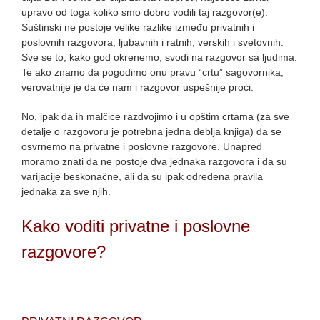
upravo od toga koliko smo dobro vodili taj razgovor(e).
Suštinski ne postoje velike razlike između privatnih i
poslovnih razgovora, ljubavnih i ratnih, verskih i svetovnih.
Sve se to, kako god okrenemo, svodi na razgovor sa ljudima.
Te ako znamo da pogodimo onu pravu “crtu” sagovornika,
verovatnije je da će nam i razgovor uspešnije proći.
No, ipak da ih malčice razdvojimo i u opštim crtama (za sve
detalje o razgovoru je potrebna jedna deblja knjiga) da se
osvrnemo na privatne i poslovne razgovore. Unapred
moramo znati da ne postoje dva jednaka razgovora i da su
varijacije beskonačne, ali da su ipak određena pravila
jednaka za sve njih.
Kako voditi privatne i poslovne
razgovore?