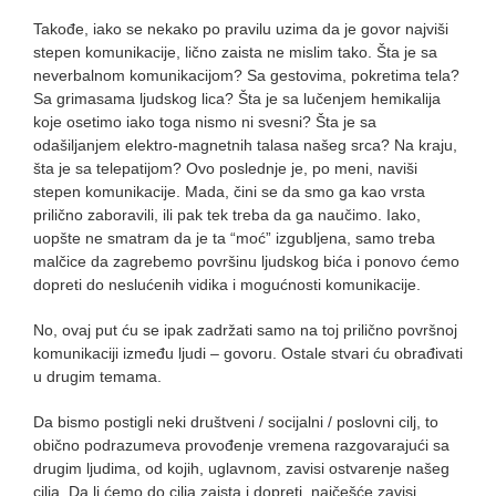
Takođe, iako se nekako po pravilu uzima da je govor najviši
stepen komunikacije, lično zaista ne mislim tako. Šta je sa
neverbalnom komunikacijom? Sa gestovima, pokretima tela?
Sa grimasama ljudskog lica? Šta je sa lučenjem hemikalija
koje osetimo iako toga nismo ni svesni? Šta je sa
odašiljanjem elektro-magnetnih talasa našeg srca? Na kraju,
šta je sa telepatijom? Ovo poslednje je, po meni, naviši
stepen komunikacije. Mada, čini se da smo ga kao vrsta
prilično zaboravili, ili pak tek treba da ga naučimo. Iako,
uopšte ne smatram da je ta “moć” izgubljena, samo treba
malčice da zagrebemo površinu ljudskog bića i ponovo ćemo
dopreti do neslućenih vidika i mogućnosti komunikacije.
No, ovaj put ću se ipak zadržati samo na toj prilično površnoj
komunikaciji između ljudi – govoru. Ostale stvari ću obrađivati
u drugim temama.
Da bismo postigli neki društveni / socijalni / poslovni cilj, to
obično podrazumeva provođenje vremena razgovarajući sa
drugim ljudima, od kojih, uglavnom, zavisi ostvarenje našeg
cilja. Da li ćemo do cilja zaista i dopreti, najčešće zavisi