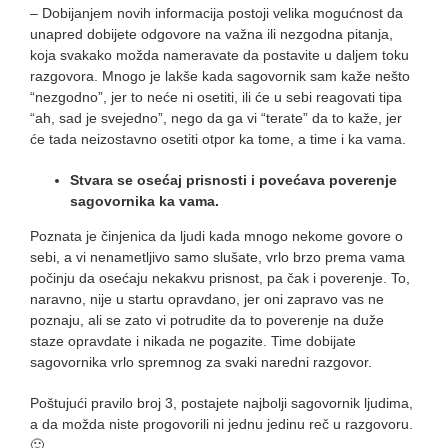
– Dobijanjem novih informacija postoji velika mogućnost da
unapred dobijete odgovore na važna ili nezgodna pitanja,
koja svakako možda nameravate da postavite u daljem toku
razgovora. Mnogo je lakše kada sagovornik sam kaže nešto
“nezgodno”, jer to neće ni osetiti, ili će u sebi reagovati tipa
“ah, sad je svejedno”, nego da ga vi “terate” da to kaže, jer
će tada neizostavno osetiti otpor ka tome, a time i ka vama.
Stvara se osećaj prisnosti i povećava poverenje
sagovornika ka vama.
Poznata je činjenica da ljudi kada mnogo nekome govore o
sebi, a vi nenametljivo samo slušate, vrlo brzo prema vama
počinju da osećaju nekakvu prisnost, pa čak i poverenje. To,
naravno, nije u startu opravdano, jer oni zapravo vas ne
poznaju, ali se zato vi potrudite da to poverenje na duže
staze opravdate i nikada ne pogazite. Time dobijate
sagovornika vrlo spremnog za svaki naredni razgovor.
Poštujući pravilo broj 3, postajete najbolji sagovornik ljudima,
a da možda niste progovorili ni jednu jedinu reč u razgovoru.
🙂