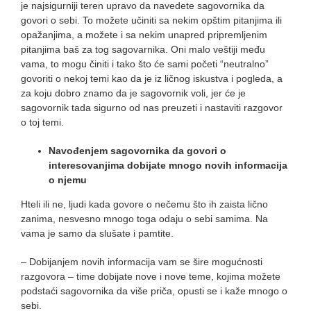
je najsigurniji teren upravo da navedete sagovornika da
govori o sebi. To možete učiniti sa nekim opštim pitanjima ili
opažanjima, a možete i sa nekim unapred pripremljenim
pitanjima baš za tog sagovarnika. Oni malo veštiji među
vama, to mogu činiti i tako što će sami početi “neutralno”
govoriti o nekoj temi kao da je iz ličnog iskustva i pogleda, a
za koju dobro znamo da je sagovornik voli, jer će je
sagovornik tada sigurno od nas preuzeti i nastaviti razgovor
o toj temi.
Navođenjem sagovornika da govori o
interesovanjima dobijate mnogo novih informacija
o njemu
Hteli ili ne, ljudi kada govore o nečemu što ih zaista lično
zanima, nesvesno mnogo toga odaju o sebi samima. Na
vama je samo da slušate i pamtite.
– Dobijanjem novih informacija vam se šire mogućnosti
razgovora – time dobijate nove i nove teme, kojima možete
podstaći sagovornika da više priča, opusti se i kaže mnogo o
sebi.