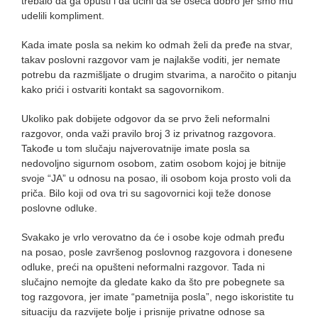
trebalo da ga opusti i da učini da se oseća dobro jer smo mu
udelili kompliment.
Kada imate posla sa nekim ko odmah želi da pređe na stvar,
takav poslovni razgovor vam je najlakše voditi, jer nemate
potrebu da razmišljate o drugim stvarima, a naročito o pitanju
kako prići i ostvariti kontakt sa sagovornikom.
Ukoliko pak dobijete odgovor da se prvo želi neformalni
razgovor, onda važi pravilo broj 3 iz privatnog razgovora.
Takođe u tom slučaju najverovatnije imate posla sa
nedovoljno sigurnom osobom, zatim osobom kojoj je bitnije
svoje “JA” u odnosu na posao, ili osobom koja prosto voli da
priča. Bilo koji od ova tri su sagovornici koji teže donose
poslovne odluke.
Svakako je vrlo verovatno da će i osobe koje odmah pređu
na posao, posle završenog poslovnog razgovora i donesene
odluke, preći na opušteni neformalni razgovor. Tada ni
slučajno nemojte da gledate kako da što pre pobegnete sa
tog razgovora, jer imate “pametnija posla”, nego iskoristite tu
situaciju da razvijete bolje i prisnije privatne odnose sa