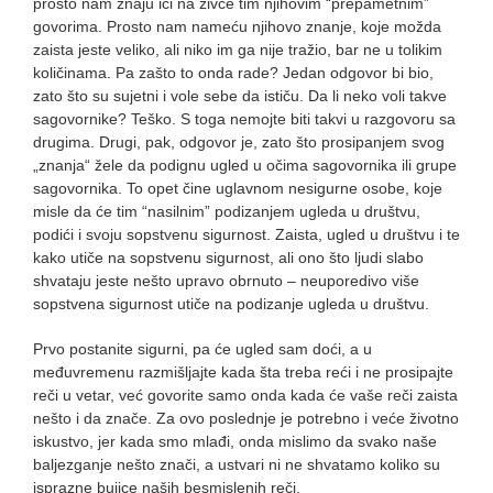
prosto nam znaju ići na živce tim njihovim “prepametnim”
govorima. Prosto nam nameću njihovo znanje, koje možda
zaista jeste veliko, ali niko im ga nije tražio, bar ne u tolikim
količinama. Pa zašto to onda rade? Jedan odgovor bi bio,
zato što su sujetni i vole sebe da ističu. Da li neko voli takve
sagovornike? Teško. S toga nemojte biti takvi u razgovoru sa
drugima. Drugi, pak, odgovor je, zato što prosipanjem svog
„znanja“ žele da podignu ugled u očima sagovornika ili grupe
sagovornika. To opet čine uglavnom nesigurne osobe, koje
misle da će tim “nasilnim” podizanjem ugleda u društvu,
podići i svoju sopstvenu sigurnost. Zaista, ugled u društvu i te
kako utiče na sopstvenu sigurnost, ali ono što ljudi slabo
shvataju jeste nešto upravo obrnuto – neuporedivo više
sopstvena sigurnost utiče na podizanje ugleda u društvu.
Prvo postanite sigurni, pa će ugled sam doći, a u
međuvremenu razmišljajte kada šta treba reći i ne prosipajte
reči u vetar, već govorite samo onda kada će vaše reči zaista
nešto i da znače. Za ovo poslednje je potrebno i veće životno
iskustvo, jer kada smo mlađi, onda mislimo da svako naše
baljezganje nešto znači, a ustvari ni ne shvatamo koliko su
isprazne bujice naših besmislenih reči.