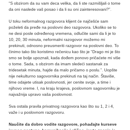
“S obzirom da su vam deca velika, da li ste razmišljali o tome
da oni naslede vaš posao i da li su oni zainteresovani?”.
U toku neformalnog razgovora klijent će najčešće sam
poželeti da pređe na poslovni deo razgovora. Ukoliko se to
ne desi posle određenog vremena, odlučite sami da li je to
10, 20, 30 minuta, neformalni razogovor možemo mi
prekinuti, odnosno preusmeriti razgovor na poslovni deo. To
činimo tako što koristimo rečenicu kao što je “Drago mi je što
smo se bolje upoznali, kada dođem ponovo pričaćete mi više
o tome. Sada, s obzirom da imam sledeći sastanak za
tridesetak minuta, hajde da malo pričamo o poslu.”. Uopšte
nije nekulturno sagovornika prekinuti na taj način. Štaviše,
time odajete utisak poslovnosti, jer cenite svoje, a time i
njihovo vreme. I, na kraju krajeva, poslovnom sagovorniku je
najvažnija upravo vaša poslovnost.
Sva ostala pravila privatnog razgovora kao što su 1, 2 i 4,
važe i u poslovnom razgovoru.
Naučite da dobro vodite razgovore, pohađajte kurseve