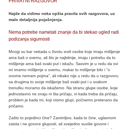
PRIVATNI RAZGOVOR
Hajde da vidimo neka opšta pravila svih razgovora, uz
malo detaljnija pojašnjenja.
Nema potrebe nametati znanje da bi stekao ugled radi
podizanja sigurnosti
Mnogi su bar nekada u životu sreli osobe koje imaju mišljenje
ama baš o svemu, ali što je najbitnije, imaju i potrebu da to
mišljenje ama baš svaki put i iskažu. Sasvim je u redu da svi
mi imamo mišljenje o svemu, makar to mišljenje bilo i “o
ovome nemam pojma”, ali nikako nije u redu da u razgovoru
sa drugima to svoje mišljenje baš svaki put i u svakom
trenutku moramo da iskažemo. Na stranu glupe osobe, koje
jednostavno ne znaju ni šta pričaju, ni kada treba da pričaju,
problem je kada mi, koji nismo glupi, počnemo preterano da
pričamo.
Zašto to pojedinci čine? Zanimljivo, kada to čine, uglavnom
zaista i ne govore gluposti, ali svejedno suviše govore i