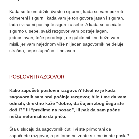
Kada se telom držite čvrsto i sigurno, kada su vam pokreti
odmereni i sigurni, kada vam je ton govora jasan i siguran,
tada i vi sami postajete sigurni u sebe. A kada se osećate
sigurno u sebe, svaki razgovor vam postaje lagan,
jednostavan, teče prirodnije, ne gubite nit i ne beže vam
misli, jer vam najednom više ni jedan sagovornik ne deluje
strašno, nepristupačno ili nejasno.
POSLOVNI RAZGOVOR
Kako započeti poslovni razgovor? Idealno je kada
sagovornik sam prvi počinje razgovor, bilo time da vam
odmah, direktno kaže “dobro, da čujem zbog čega ste
došli?” ili “pređimo na posao”, ili pak da sam počne
nešto neformalno da priča.
Šta u slučaju da sagovornik ćuti i vi ste primorani da
započnete razgovor, a pri tome ne znate s kime imate posla?