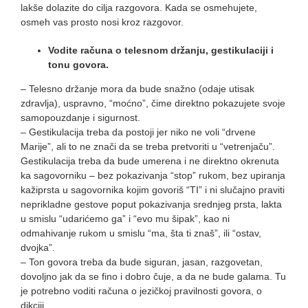
lakše dolazite do cilja razgovora. Kada se osmehujete,
osmeh vas prosto nosi kroz razgovor.
Vodite računa o telesnom držanju, gestikulaciji i
tonu govora.
– Telesno držanje mora da bude snažno (odaje utisak
zdravlja), uspravno, “moćno”, čime direktno pokazujete svoje
samopouzdanje i sigurnost.
– Gestikulacija treba da postoji jer niko ne voli “drvene
Marije”, ali to ne znači da se treba pretvoriti u “vetrenjaču”.
Gestikulacija treba da bude umerena i ne direktno okrenuta
ka sagovorniku – bez pokazivanja “stop” rukom, bez upiranja
kažiprsta u sagovornika kojim govoriš “TI” i ni slučajno praviti
neprikladne gestove poput pokazivanja srednjeg prsta, lakta
u smislu “udarićemo ga” i “evo mu šipak”, kao ni
odmahivanje rukom u smislu “ma, šta ti znaš”, ili “ostav,
dvojka”.
– Ton govora treba da bude siguran, jasan, razgovetan,
dovoljno jak da se fino i dobro čuje, a da ne bude galama. Tu
je potrebno voditi računa o jezičkoj pravilnosti govora, o
dikciji.