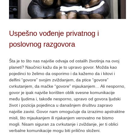
Uspešno vođenje privatnog i
poslovnog razgovora
Šta je to što nas najviše odvaja od ostalih životinja na ovoj
planeti? Naučnici kažu da je to upravo govor. Možda kao
pojedinci to želimo da osporimo i da kažemo da i kitovi i
delfini “govore” svojim zviždanjem, da ptice “govore”
cvrkutanjem, da mačke “govore” mjaukanjem… Ali nesporno,
govor je ipak najviše korišten oblik svesne komunikacije
među ljudima i, takođe nesporno, upravo od govora ljudski
život i pozicija pojedinca u današnjem društvu zapravo
najviše zavisi. Govor nam omogućuje da izrazimo apstraktne
misli, što mjaukanjem ili njakanjem verovatno ne bismo
mogli. Nisam siguran za cvrkutanje i zviždanje, jer ti oblici
verbalne komunikacije mogu biti prilično složeni.