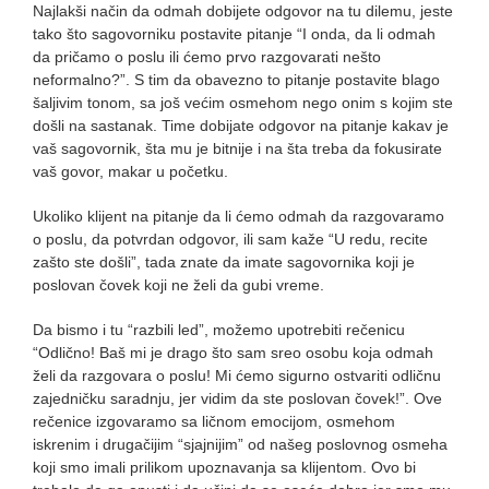
Najlakši način da odmah dobijete odgovor na tu dilemu, jeste
tako što sagovorniku postavite pitanje “I onda, da li odmah
da pričamo o poslu ili ćemo prvo razgovarati nešto
neformalno?”. S tim da obavezno to pitanje postavite blago
šaljivim tonom, sa još većim osmehom nego onim s kojim ste
došli na sastanak. Time dobijate odgovor na pitanje kakav je
vaš sagovornik, šta mu je bitnije i na šta treba da fokusirate
vaš govor, makar u početku.
Ukoliko klijent na pitanje da li ćemo odmah da razgovaramo
o poslu, da potvrdan odgovor, ili sam kaže “U redu, recite
zašto ste došli”, tada znate da imate sagovornika koji je
poslovan čovek koji ne želi da gubi vreme.
Da bismo i tu “razbili led”, možemo upotrebiti rečenicu
“Odlično! Baš mi je drago što sam sreo osobu koja odmah
želi da razgovara o poslu! Mi ćemo sigurno ostvariti odličnu
zajedničku saradnju, jer vidim da ste poslovan čovek!”. Ove
rečenice izgovaramo sa ličnom emocijom, osmehom
iskrenim i drugačijim “sjajnijim” od našeg poslovnog osmeha
koji smo imali prilikom upoznavanja sa klijentom. Ovo bi