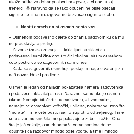
ukaže prilika za dobar poslovni razgovor, a vi opet u toj
trenerci. 🙂 Naravno da se tako obučeni ne biste osećali
sigurno, te time ni razgovor ne bi zvučao sigurno i dobro.
Nositi osmeh da bi osmeh nosio vas.
– Osmehom podsvesno dajete do znanja sagovorniku da mu
ne predstavljate pretnju.
– Zevanje izaziva zevanje – dakle ljudi su skloni da
podsvesno i sami čine ono što čini okolina. Vašim osmehom
ćete postići da se sagovornik i sam smeši.
– Kada se sagovornik osmehuje postaje mnogo otvoreniji za
naš govor, ideje i predloge.
Osmeh je jedan od najjačih pokazatelja namera sagovornika
i podstvesni ublažitelj stresa. Naravno, samo ako je osmeh
iskren! Nemojte biti škrti u osmehivanju, ali vas molim,
nemojte se osmehivati veštački, usiljeno, nakaradno, zato što
“morate”. Time ćete postići samo suprotno od željenog. Time
se u stvari ne smešite, nego pokazujete zube – režite. Ono
što je još važnije, osmeh pomaže vama samima da se
opustite i da razgovor mnogo bolje vodite, a time i mnogo