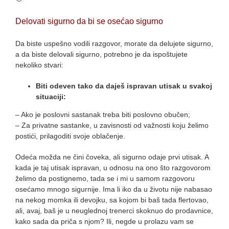
Delovati sigurno da bi se osećao sigurno
Da biste uspešno vodili razgovor, morate da delujete sigurno,
a da biste delovali sigurno, potrebno je da ispoštujete
nekoliko stvari:
Biti odeven tako da daješ ispravan utisak u svakoj
situaciji:
– Ako je poslovni sastanak treba biti poslovno obučen;
– Za privatne sastanke, u zavisnosti od važnosti koju želimo
postići, prilagoditi svoje oblačenje.
Odeća možda ne čini čoveka, ali sigurno odaje prvi utisak. A
kada je taj utisak ispravan, u odnosu na ono što razgovorom
želimo da postignemo, tada se i mi u samom razgovoru
osećamo mnogo sigurnije. Ima li iko da u životu nije nabasao
na nekog momka ili devojku, sa kojom bi baš tada flertovao,
ali, avaj, baš je u neuglednoj trenerci skoknuo do prodavnice,
kako sada da priča s njom? Ili, negde u prolazu vam se