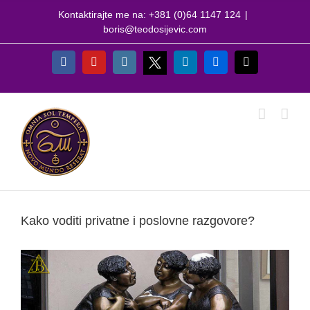
Skip
Kontaktirajte me na: +381 (0)64 1147 124
|
to
boris@teodosijevic.com
content
X
Facebook
YouTube
Instagram
LinkedIn
Flickr
Email
Kako voditi privatne i poslovne razgovore?
View
Larger
Image