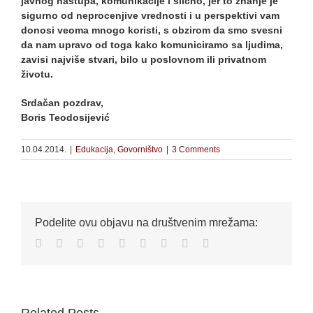
javnog nastupa, komunikacije i slično, jer to znanje je
sigurno od neprocenjive vrednosti i u perspektivi vam
donosi veoma mnogo koristi, s obzirom da smo svesni
da nam upravo od toga kako komuniciramo sa ljudima,
zavisi najviše stvari, bilo u poslovnom ili privatnom
životu.
Srdačan pozdrav,
Boris Teodosijević
10.04.2014.
|
Edukacija
,
Govorništvo
|
3 Comments
Podelite ovu objavu na društvenim mrežama:
Facebook
Twitter
Reddit
LinkedIn
WhatsApp
Tumblr
Pinterest
Vk
Email