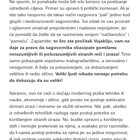
Ne sporim, to ponekada može biti vrlo korisno za postizanje
određenih ciljeva. Primer su upravo ti politički komesari. Ali je
isto tako nesporno da takav način razgovora “pali” jedino kod
glupih i neobrazovanih sagovornika. Svi ostali će vas prozreti
i uglavnom smatrati prepotentnim i nadasve neprijatnim, jer
će pomisliti da želite da se razmećete svojom “načitanošću” i
“pameću”. Zapamtite:
to što ste pročitali Vujakliju, vam ne
daje za pravo da sagovornika obasipate gomilama
nerazumljivih ili polurazumljivih stranih reči i izraza!
Time
samo pokazujete sopstvenu malograđanštinu, a verovatno i
nesigurnost, ili želju za pokazivanjem, za dokazivanjem
veličine ili nešto slično.
Veliki ljudi nikada nemaju potrebu
da dokazuju da su veliki!
Naravno, ovo ne važi u slučaju modernog jezika tehnike ili
nauke, ekonomije i slično, gde prosto ne postoje adekvatni
domaći izrazi i moramo se služiti stranima. Niti, pak, ukoliko
iz određenih tehničkih razloga opet postoji potreba za
korištenjem stranih izraza. No, budite oprezni u korištenju
istih i nemojte preterivati sa njima, a svakako prvo razmislite,
da li zaista postoji potreba za njima jer su jedina mogućnost,
ili pak postoje sasvim adekvatni domaći izrazi, samo smo ih