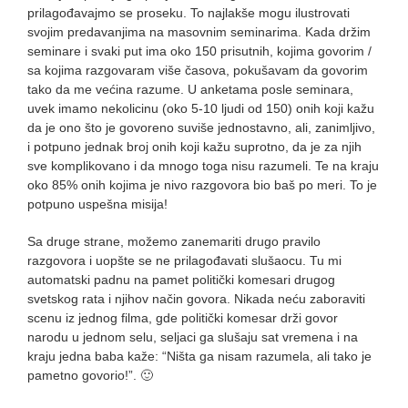
prilagođavajmo se proseku. To najlakše mogu ilustrovati
svojim predavanjima na masovnim seminarima. Kada držim
seminare i svaki put ima oko 150 prisutnih, kojima govorim /
sa kojima razgovaram više časova, pokušavam da govorim
tako da me većina razume. U anketama posle seminara,
uvek imamo nekolicinu (oko 5-10 ljudi od 150) onih koji kažu
da je ono što je govoreno suviše jednostavno, ali, zanimljivo,
i potpuno jednak broj onih koji kažu suprotno, da je za njih
sve komplikovano i da mnogo toga nisu razumeli. Te na kraju
oko 85% onih kojima je nivo razgovora bio baš po meri. To je
potpuno uspešna misija!
Sa druge strane, možemo zanemariti drugo pravilo
razgovora i uopšte se ne prilagođavati slušaocu. Tu mi
automatski padnu na pamet politički komesari drugog
svetskog rata i njihov način govora. Nikada neću zaboraviti
scenu iz jednog filma, gde politički komesar drži govor
narodu u jednom selu, seljaci ga slušaju sat vremena i na
kraju jedna baba kaže: “Ništa ga nisam razumela, ali tako je
pametno govorio!”. 🙂