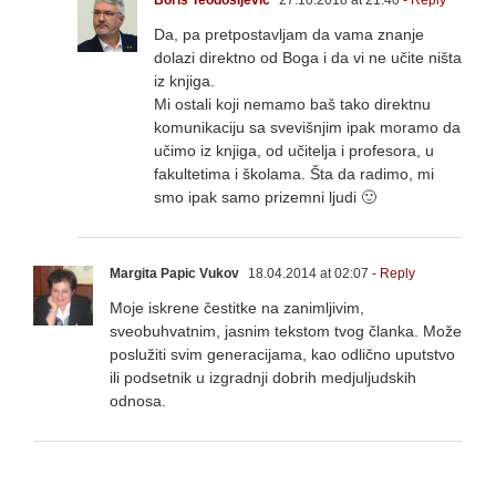
Boris Teodosijevic
27.10.2018 at 21:40
- Reply
Da, pa pretpostavljam da vama znanje
dolazi direktno od Boga i da vi ne učite ništa
iz knjiga.
Mi ostali koji nemamo baš tako direktnu
komunikaciju sa svevišnjim ipak moramo da
učimo iz knjiga, od učitelja i profesora, u
fakultetima i školama. Šta da radimo, mi
smo ipak samo prizemni ljudi 🙂
Margita Papic Vukov
18.04.2014 at 02:07
- Reply
Moje iskrene čestitke na zanimljivim,
sveobuhvatnim, jasnim tekstom tvog članka. Može
poslužiti svim generacijama, kao odlično uputstvo
ili podsetnik u izgradnji dobrih medjuljudskih
odnosa.