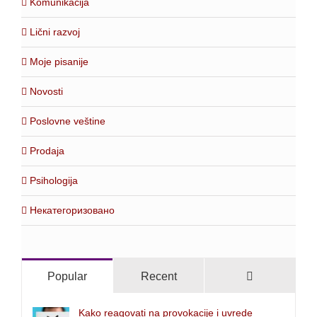
Komunikacija
Lični razvoj
Moje pisanije
Novosti
Poslovne veštine
Prodaja
Psihologija
Некатегоризовано
Comments
Popular
Recent
Kako reagovati na provokacije i uvrede