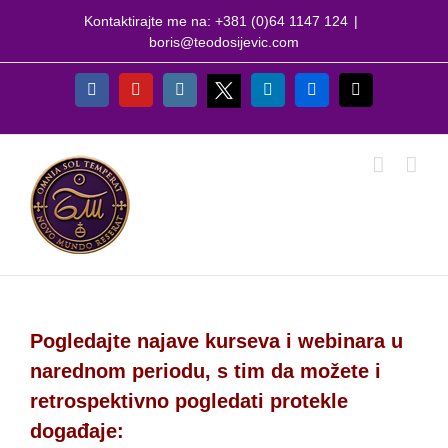
Skip
Kontaktirajte me na: +381 (0)64 1147 124
|
to
boris@teodosijevic.com
content
X
Facebook
YouTube
Instagram
LinkedIn
Flickr
Email
Pogledajte najave kurseva i webinara u
narednom periodu, s tim da možete i
retrospektivno pogledati protekle
događaje: