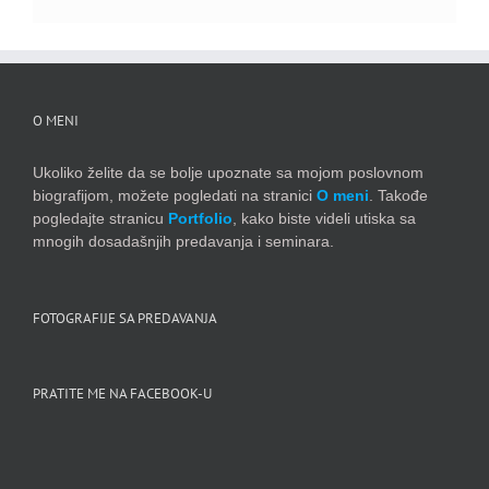
O MENI
Ukoliko želite da se bolje upoznate sa mojom poslovnom
biografijom, možete pogledati na stranici
O meni
. Takođe
pogledajte stranicu
Portfolio
, kako biste videli utiska sa
mnogih dosadašnjih predavanja i seminara.
FOTOGRAFIJE SA PREDAVANJA
PRATITE ME NA FACEBOOK-U