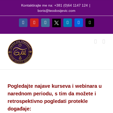
Skip
Kontaktirajte me na: +381 (0)64 1147 124
|
to
boris@teodosijevic.com
content
X
Facebook
YouTube
Instagram
LinkedIn
Flickr
Email
Pogledajte najave kurseva i webinara u
narednom periodu, s tim da možete i
retrospektivno pogledati protekle
događaje: