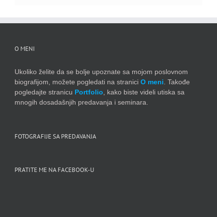
O MENI
Ukoliko želite da se bolje upoznate sa mojom poslovnom
biografijom, možete pogledati na stranici
O meni
. Takođe
pogledajte stranicu
Portfolio
, kako biste videli utiska sa
mnogih dosadašnjih predavanja i seminara.
FOTOGRAFIJE SA PREDAVANJA
PRATITE ME NA FACEBOOK-U