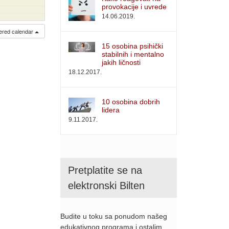
provokacije i uvrede
14.06.2019.
ltered calendar
15 osobina psihički
stabilnih i mentalno
jakih ličnosti
18.12.2017.
10 osobina dobrih
lidera
9.11.2017.
Pretplatite se na
elektronski Bilten
Budite u toku sa ponudom našeg
edukativnog programa i ostalim