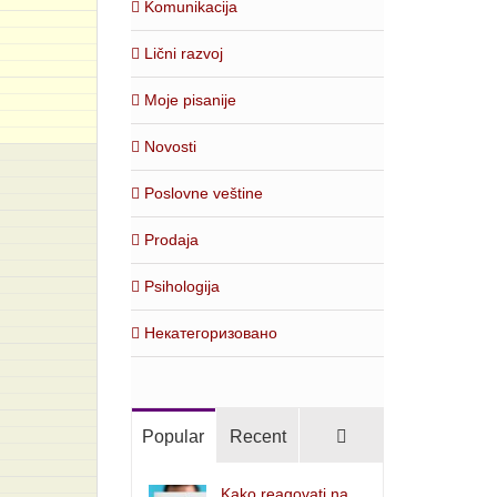
Komunikacija
Lični razvoj
Moje pisanije
Novosti
Poslovne veštine
Prodaja
Psihologija
Некатегоризовано
Comments
Popular
Recent
Kako reagovati na