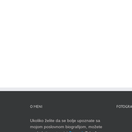
O MENI
FOTOGRA
Ukoliko želite da se bolje upoznate sa
mojom poslovnom biografijom, možete