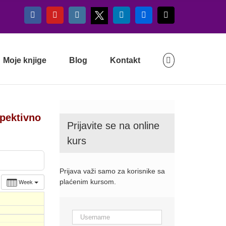
X
Facebook
YouTube
Instagram
LinkedIn
Flickr
Email
Moje knjige
Blog
Kontakt
spektivno
Prijavite se na online
kurs
Prijava važi samo za korisnike sa
Week
plaćenim kursom.