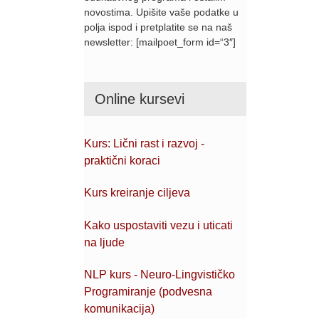
novostima. Upišite vaše podatke u
polja ispod i pretplatite se na naš
newsletter: [mailpoet_form id=“3″]
Online kursevi
Kurs: Lični rast i razvoj -
praktični koraci
Kurs kreiranje ciljeva
Kako uspostaviti vezu i uticati
na ljude
NLP kurs - Neuro-Lingvističko
Programiranje (podvesna
komunikacija)