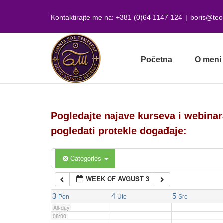
Skip
01:00
to
Kontaktirajte me na: +381 (0)64 1147 124
|
boris@teo
content
02:00
Početna
O meni
03:00
04:00
Pogledajte najave kurseva i webinar
05:00
pogledati protekle događaje:
06:00
Categories
WEEK OF AVGUST 3
07:00
3
4
5
Pon
Uto
Sre
All-day
08:00