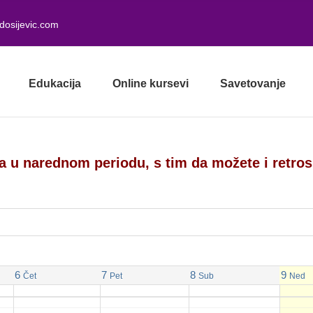
dosijevic.com
Edukacija
Online kursevi
Savetovanje
a u narednom periodu, s tim da možete i retro
6
7
8
9
Čet
Pet
Sub
Ned