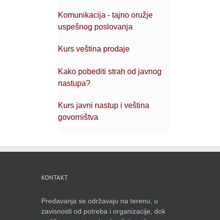
Komunikacija - tajno oružje
uspešnog poslovanja
Kurs veština prodaje
Kako pobediti strah od javnog
nastupa?
Kurs javni nastup i veština
govorništva
KONTAKT
Predavanja se održavaju na terenu, u
zavisnosti od potreba i organizacije, dok