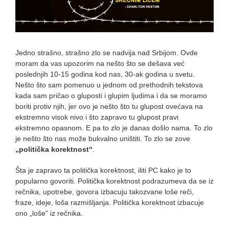
Jedno strašno, strašno zlo se nadvija nad Srbijom. Ovde
moram da vas upozorim na nešto što se dešava već
poslednjih 10-15 godina kod nas, 30-ak godina u svetu.
Nešto što sam pomenuo u jednom od prethodnih tekstova
kada sam pričao o gluposti i glupim ljudima i da se moramo
boriti protiv njih, jer ovo je nešto što tu glupost ovećava na
ekstremno visok nivo i što zapravo tu glupost pravi
ekstremno opasnom. E pa to zlo je danas došlo nama. To zlo
je nešto što nas može bukvalno uništiti. To zlo se zove
„politička korektnost“
.
Šta je zapravo ta politička korektnost, iliti PC kako je to
popularno govoriti. Politička korektnost podrazumeva da se iz
rečnika, upotrebe, govora izbacuju takozvane loše reči,
fraze, ideje, loša razmišljanja. Politička korektnost izbacuje
ono „loše“ iz rečnika.