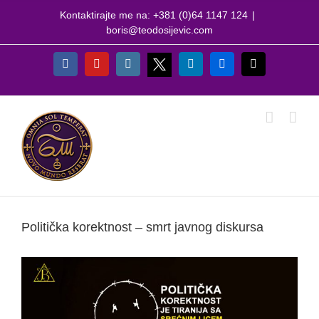
Skip
Kontaktirajte me na: +381 (0)64 1147 124
|
to
boris@teodosijevic.com
content
X
Facebook
YouTube
Instagram
LinkedIn
Flickr
Email
Politička korektnost – smrt javnog diskursa
View
Larger
Image