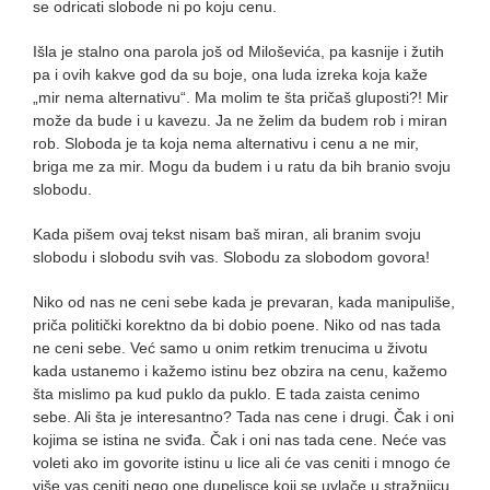
se odricati slobode ni po koju cenu.
Išla je stalno ona parola još od Miloševića, pa kasnije i žutih
pa i ovih kakve god da su boje, ona luda izreka koja kaže
„mir nema alternativu“. Ma molim te šta pričaš gluposti?! Mir
može da bude i u kavezu. Ja ne želim da budem rob i miran
rob. Sloboda je ta koja nema alternativu i cenu a ne mir,
briga me za mir. Mogu da budem i u ratu da bih branio svoju
slobodu.
Kada pišem ovaj tekst nisam baš miran, ali branim svoju
slobodu i slobodu svih vas. Slobodu za slobodom govora!
Niko od nas ne ceni sebe kada je prevaran, kada manipuliše,
priča politički korektno da bi dobio poene. Niko od nas tada
ne ceni sebe. Već samo u onim retkim trenucima u životu
kada ustanemo i kažemo istinu bez obzira na cenu, kažemo
šta mislimo pa kud puklo da puklo. E tada zaista cenimo
sebe. Ali šta je interesantno? Tada nas cene i drugi. Čak i oni
kojima se istina ne sviđa. Čak i oni nas tada cene. Neće vas
voleti ako im govorite istinu u lice ali će vas ceniti i mnogo će
više vas ceniti nego one dupelisce koji se uvlače u stražnjicu