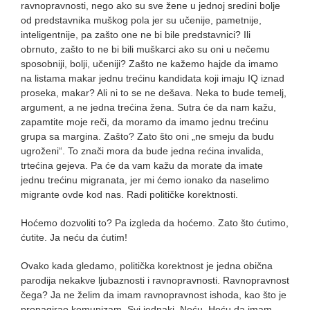
ravnopravnosti, nego ako su sve žene u jednoj sredini bolje
od predstavnika muškog pola jer su učenije, pametnije,
inteligentnije, pa zašto one ne bi bile predstavnici? Ili
obrnuto, zašto to ne bi bili muškarci ako su oni u nečemu
sposobniji, bolji, učeniji? Zašto ne kažemo hajde da imamo
na listama makar jednu trećinu kandidata koji imaju IQ iznad
proseka, makar? Ali ni to se ne dešava. Neka to bude temelj,
argument, a ne jedna trećina žena. Sutra će da nam kažu,
zapamtite moje reči, da moramo da imamo jednu trećinu
grupa sa margina. Zašto? Zato što oni „ne smeju da budu
ugroženi“. To znači mora da bude jedna rećina invalida,
trtećina gejeva. Pa će da vam kažu da morate da imate
jednu trećinu migranata, jer mi ćemo ionako da naselimo
migrante ovde kod nas. Radi političke korektnosti.
Hoćemo dozvoliti to? Pa izgleda da hoćemo. Zato što ćutimo,
ćutite. Ja neću da ćutim!
Ovako kada gledamo, politička korektnost je jedna obična
parodija nekakve ljubaznosti i ravnopravnosti. Ravnopravnost
čega? Ja ne želim da imam ravnopravnost ishoda, kao što je
propagirao komunizam. Svi jednaki. Neću. Hoću da imam