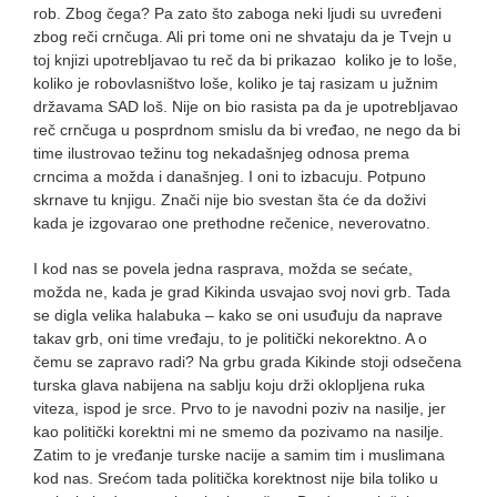
rob. Zbog čega? Pa zato što zaboga neki ljudi su uvređeni
zbog reči crnčuga. Ali pri tome oni ne shvataju da je Tvejn u
toj knjizi upotrebljavao tu reč da bi prikazao koliko je to loše,
koliko je robovlasništvo loše, koliko je taj rasizam u južnim
državama SAD loš. Nije on bio rasista pa da je upotrebljavao
reč crnčuga u posprdnom smislu da bi vređao, ne nego da bi
time ilustrovao težinu tog nekadašnjeg odnosa prema
crncima a možda i današnjeg. I oni to izbacuju. Potpuno
skrnave tu knjigu. Znači nije bio svestan šta će da doživi
kada je izgovarao one prethodne rečenice, neverovatno.
I kod nas se povela jedna rasprava, možda se sećate,
možda ne, kada je grad Kikinda usvajao svoj novi grb. Tada
se digla velika halabuka – kako se oni usuđuju da naprave
takav grb, oni time vređaju, to je politički nekorektno. A o
čemu se zapravo radi? Na grbu grada Kikinde stoji odsečena
turska glava nabijena na sablju koju drži oklopljena ruka
viteza, ispod je srce. Prvo to je navodni poziv na nasilje, jer
kao politički korektni mi ne smemo da pozivamo na nasilje.
Zatim to je vređanje turske nacije a samim tim i muslimana
kod nas. Srećom tada politička korektnost nije bila toliko u