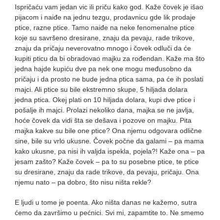
Ispričaću vam jedan vic ili priču kako god. Kaže čovek je išao
pijacom i naiđe na jednu tezgu, prodavnicu gde lik prodaje
ptice, razne ptice. Tamo naiđe na neke fenomenalne ptice
koje su savršeno dresirane, znaju da pevaju, rade trikove,
znaju da pričaju neverovatno mnogo i čovek odluči da će
kupiti pticu da bi obradovao majku za rođendan. Kaže ma što
jedna hajde kupiću dve pa nek one mogu međusobno da
pričaju i da prosto ne bude jedna ptica sama, pa će ih poslati
majci. Ali ptice su bile ekstremno skupe, 5 hiljada dolara
jedna ptica. Okej plati on 10 hiljada dolara, kupi dve ptice i
pošalje ih majci. Prolazi nekoliko dana, majka se ne javlja,
hoće čovek da vidi šta se dešava i pozove on majku. Pita
majka kakve su bile one ptice? Ona njemu odgovara odlične
sine, bile su vrlo ukusne. Čovek počne da galami – pa mama
kako ukusne, pa nisi ih valjda ispekla, pojela?! Kaže ona – pa
jesam zašto? Kaže čovek – pa to su posebne ptice, te ptice
su dresirane, znaju da rade trikove, da pevaju, pričaju. Ona
njemu nato – pa dobro, što nisu ništa rekle?
E ljudi u tome je poenta. Ako ništa danas ne kažemo, sutra
ćemo da završimo u pećnici. Svi mi, zapamtite to. Ne smemo