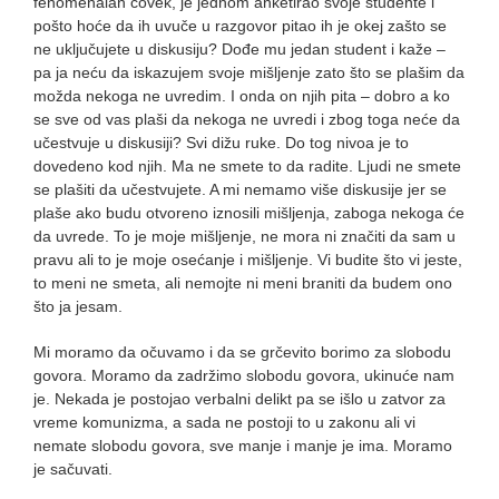
fenomenalan čovek, je jednom anketirao svoje studente i
pošto hoće da ih uvuče u razgovor pitao ih je okej zašto se
ne uključujete u diskusiju? Dođe mu jedan student i kaže –
pa ja neću da iskazujem svoje mišljenje zato što se plašim da
možda nekoga ne uvredim. I onda on njih pita – dobro a ko
se sve od vas plaši da nekoga ne uvredi i zbog toga neće da
učestvuje u diskusiji? Svi dižu ruke. Do tog nivoa je to
dovedeno kod njih. Ma ne smete to da radite. Ljudi ne smete
se plašiti da učestvujete. A mi nemamo više diskusije jer se
plaše ako budu otvoreno iznosili mišljenja, zaboga nekoga će
da uvrede. To je moje mišljenje, ne mora ni značiti da sam u
pravu ali to je moje osećanje i mišljenje. Vi budite što vi jeste,
to meni ne smeta, ali nemojte ni meni braniti da budem ono
što ja jesam.
Mi moramo da očuvamo i da se grčevito borimo za slobodu
govora. Moramo da zadržimo slobodu govora, ukinuće nam
je. Nekada je postojao verbalni delikt pa se išlo u zatvor za
vreme komunizma, a sada ne postoji to u zakonu ali vi
nemate slobodu govora, sve manje i manje je ima. Moramo
je sačuvati.