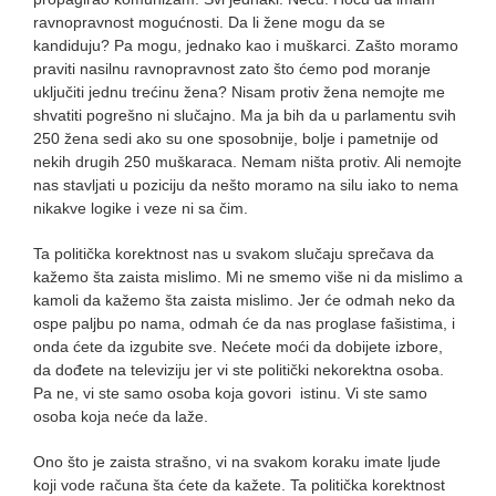
ravnopravnost mogućnosti. Da li žene mogu da se
kandiduju? Pa mogu, jednako kao i muškarci. Zašto moramo
praviti nasilnu ravnopravnost zato što ćemo pod moranje
uključiti jednu trećinu žena? Nisam protiv žena nemojte me
shvatiti pogrešno ni slučajno. Ma ja bih da u parlamentu svih
250 žena sedi ako su one sposobnije, bolje i pametnije od
nekih drugih 250 muškaraca. Nemam ništa protiv. Ali nemojte
nas stavljati u poziciju da nešto moramo na silu iako to nema
nikakve logike i veze ni sa čim.
Ta politička korektnost nas u svakom slučaju sprečava da
kažemo šta zaista mislimo. Mi ne smemo više ni da mislimo a
kamoli da kažemo šta zaista mislimo. Jer će odmah neko da
ospe paljbu po nama, odmah će da nas proglase fašistima, i
onda ćete da izgubite sve. Nećete moći da dobijete izbore,
da dođete na televiziju jer vi ste politički nekorektna osoba.
Pa ne, vi ste samo osoba koja govori istinu. Vi ste samo
osoba koja neće da laže.
Ono što je zaista strašno, vi na svakom koraku imate ljude
koji vode računa šta ćete da kažete. Ta politička korektnost