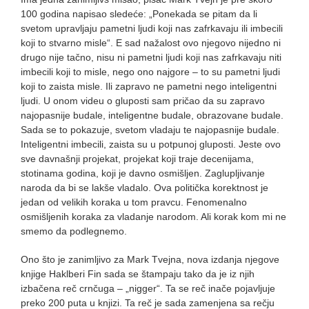
100 godina napisao sledeće: „Ponekada se pitam da li
svetom upravljaju pametni ljudi koji nas zafrkavaju ili imbecili
koji to stvarno misle“. E sad nažalost ovo njegovo nijedno ni
drugo nije tačno, nisu ni pametni ljudi koji nas zafrkavaju niti
imbecili koji to misle, nego ono najgore – to su pametni ljudi
koji to zaista misle. Ili zapravo ne pametni nego inteligentni
ljudi. U onom videu o gluposti sam pričao da su zapravo
najopasnije budale, inteligentne budale, obrazovane budale.
Sada se to pokazuje, svetom vladaju te najopasnije budale.
Inteligentni imbecili, zaista su u potpunoj gluposti. Jeste ovo
sve davnašnji projekat, projekat koji traje decenijama,
stotinama godina, koji je davno osmišljen. Zaglupljivanje
naroda da bi se lakše vladalo. Ova politička korektnost je
jedan od velikih koraka u tom pravcu. Fenomenalno
osmišljenih koraka za vladanje narodom. Ali korak kom mi ne
smemo da podlegnemo.
Ono što je zanimljivo za Mark Tvejna, nova izdanja njegove
knjige Haklberi Fin sada se štampaju tako da je iz njih
izbačena reč crnčuga – „nigger“. Ta se reč inače pojavljuje
preko 200 puta u knjizi. Ta reč je sada zamenjena sa rečju