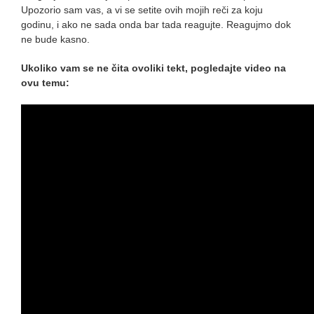
Upozorio sam vas, a vi se setite ovih mojih reči za koju
godinu, i ako ne sada onda bar tada reagujte. Reagujmo dok
ne bude kasno.
Ukoliko vam se ne čita ovoliki tekt, pogledajte video na
ovu temu: