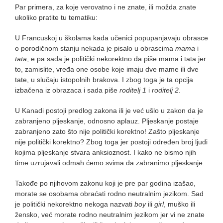
Par primera, za koje verovatno i ne znate, ili možda znate
ukoliko pratite tu tematiku:
U Francuskoj u školama kada učenici popupanjavaju obrasce
o porodičnom stanju nekada je pisalo u obrascima
mama
i
tata
, e pa sada je politički nekorektno da piše mama i tata jer
to, zamislite, vređa one osobe koje imaju dve mame ili dve
tate, u slučaju istopolnih brakova. I zbog toga je ta opcija
izbačena iz obrazaca i sada piše
roditelj 1
i
roditelj 2
.
U Kanadi postoji predlog zakona ili je već ušlo u zakon da je
zabranjeno pljeskanje, odnosno aplauz. Pljeskanje postaje
zabranjeno zato što nije politički korektno! Zašto pljeskanje
nije politički korektno? Zbog toga jer postoji određen broj ljudi
kojima pljeskanje stvara anksioznost. I kako ne bismo njih
time uzrujavali odmah ćemo svima da zabranimo pljeskanje.
Takođe po njihovom zakonu koji je pre par godina izašao,
morate se osobama obraćati rodno neutralnim jezikom. Sad
je politički nekorektno nekoga nazvati
boy
ili
girl
, muško ili
žensko, već morate rodno neutralnim jezikom jer vi ne znate