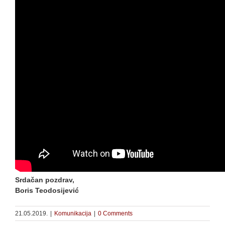
Srdačan pozdrav,
Boris Teodosijević
21.05.2019.
|
Komunikacija
|
0 Comments