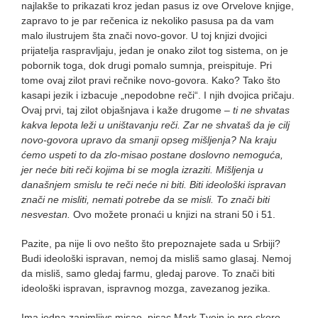
najlakše to prikazati kroz jedan pasus iz ove Orvelove knjige,
zapravo to je par rečenica iz nekoliko pasusa pa da vam
malo ilustrujem šta znači novo-govor. U toj knjizi dvojici
prijatelja raspravljaju, jedan je onako zilot tog sistema, on je
pobornik toga, dok drugi pomalo sumnja, preispituje. Pri
tome ovaj zilot pravi rečnike novo-govora. Kako? Tako što
kasapi jezik i izbacuje „nepodobne reči“. I njih dvojica pričaju.
Ovaj prvi, taj zilot objašnjava i kaže drugome –
ti ne shvatas
kakva lepota leži u uništavanju reči. Zar ne shvataš da je cilj
novo-govora upravo da smanji opseg mišljenja? Na kraju
ćemo uspeti to da zlo-misao postane doslovno nemoguća,
jer neće biti reči kojima bi se mogla izraziti. Mišljenja u
današnjem smislu te reči neće ni biti. Biti ideološki ispravan
znači ne misliti, nemati potrebe da se misli. To znači biti
nesvestan.
Ovo možete pronaći u knjizi na strani 50 i 51.
Pazite, pa nije li ovo nešto što prepoznajete sada u Srbiji?
Budi ideološki ispravan, nemoj da misliš samo glasaj. Nemoj
da misliš, samo gledaj farmu, gledaj parove. To znači biti
ideološki ispravan, ispravnog mozga, zavezanog jezika.
Ima jedna zanimljivs misao, pisac Mark Tvejn je pre skoro