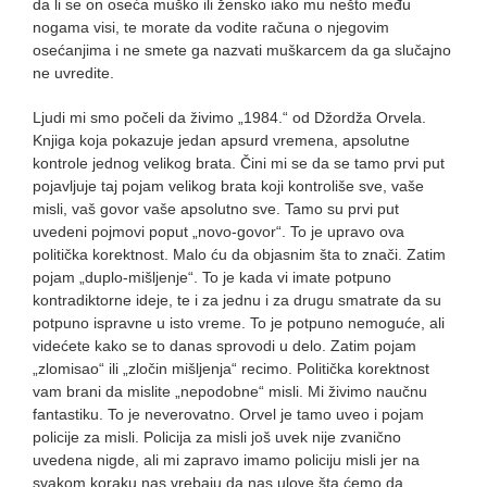
da li se on oseća muško ili žensko iako mu nešto među
nogama visi, te morate da vodite računa o njegovim
osećanjima i ne smete ga nazvati muškarcem da ga slučajno
ne uvredite.
Ljudi mi smo počeli da živimo „1984.“ od Džordža Orvela.
Knjiga koja pokazuje jedan apsurd vremena, apsolutne
kontrole jednog velikog brata. Čini mi se da se tamo prvi put
pojavljuje taj pojam velikog brata koji kontroliše sve, vaše
misli, vaš govor vaše apsolutno sve. Tamo su prvi put
uvedeni pojmovi poput „novo-govor“. To je upravo ova
politička korektnost. Malo ću da objasnim šta to znači. Zatim
pojam „duplo-mišljenje“. To je kada vi imate potpuno
kontradiktorne ideje, te i za jednu i za drugu smatrate da su
potpuno ispravne u isto vreme. To je potpuno nemoguće, ali
videćete kako se to danas sprovodi u delo. Zatim pojam
„zlomisao“ ili „zločin mišljenja“ recimo. Politička korektnost
vam brani da mislite „nepodobne“ misli. Mi živimo naučnu
fantastiku. To je neverovatno. Orvel je tamo uveo i pojam
policije za misli. Policija za misli još uvek nije zvanično
uvedena nigde, ali mi zapravo imamo policiju misli jer na
svakom koraku nas vrebaju da nas ulove šta ćemo da