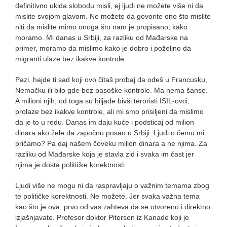
definitivno ukida slobodu misli, ej ljudi ne možete više ni da
mislite svojom glavom. Ne možete da govorite ono što mislite
niti da mislite mimo onoga što nam je propisano, kako
moramo. Mi danas u Srbiji, za razliku od Mađarske na
primer, moramo da mislimo kako je dobro i poželjno da
migranti ulaze bez ikakve kontrole.
Pazi, hajde ti sad koji ovo čitaš probaj da odeš u Francusku,
Nemačku ili bilo gde bez pasoške kontrole. Ma nema šanse.
A milioni njih, od toga su hiljade bivši teroristi ISIL-ovci,
prolaze bez ikakve kontrole, ali mi smo prisiljeni da mislimo
da je to u redu. Danas im daju kuće i podsticaj od milion
dinara ako žele da započnu posao u Srbiji. Ljudi o čemu mi
pričamo? Pa daj našem čoveku milion dinara a ne njima. Za
razliku od Mađarske koja je stavla zid i svaka im čast jer
njima je dosta političke korektnosti.
Ljudi više ne mogu ni da raspravljaju o važnim temama zbog
te političke korektnosti. Ne možete. Jer svaka važna tema
kao što je ova, prvo od vas zahteva da se otvoreno i direktno
izjašnjavate. Profesor doktor Piterson iz Kanade koji je