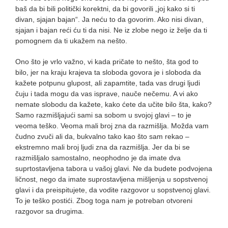
baš da bi bili politički korektni, da bi govorili „joj kako si ti
divan, sjajan bajan“. Ja neću to da govorim. Ako nisi divan,
sjajan i bajan reći ću ti da nisi. Ne iz zlobe nego iz želje da ti
pomognem da ti ukažem na nešto.
Ono što je vrlo važno, vi kada pričate to nešto, šta god to
bilo, jer na kraju krajeva ta sloboda govora je i sloboda da
kažete potpunu glupost, ali zapamtite, tada vas drugi ljudi
čuju i tada mogu da vas isprave, nauče nečemu. A vi ako
nemate slobodu da kažete, kako ćete da učite bilo šta, kako?
Samo razmišljajući sami sa sobom u svojoj glavi – to je
veoma teško. Veoma mali broj zna da razmišlja. Možda vam
čudno zvuči ali da, bukvalno tako kao što sam rekao –
ekstremno mali broj ljudi zna da razmišlja. Jer da bi se
razmišljalo samostalno, neophodno je da imate dva
suprtostavljena tabora u vašoj glavi. Ne da budete podvojena
ličnost, nego da imate suprostavljena mišljenja u sopstvenoj
glavi i da preispitujete, da vodite razgovor u sopstvenoj glavi.
To je teško postići. Zbog toga nam je potreban otvoreni
razgovor sa drugima.