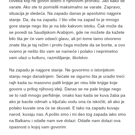
čoveka koji ne govori dobro o njihovom proroku. Jao kako se
varate. Ako ste to pomislili maksimalno se varate. Zapravo,
situacija je sledeća. Na zapadu danas je apsolutno najgore
stanje. Da, da na zapadu. I što više na zapad to je mnogo
gore stanje nego što je na bilo kakvom istoku. Čak može da
se poredi sa Saudijskom Arabijom, gde ne možete da kažete
bilo šta jer će vam odseći glavu, ali pri tome tamo otvoreno
znate šta je taj režim i protiv čega možete da se borite, a ovo
ovamo je nešto što vam se nameće i polako i neprimetno
vam ulazi u kulturu, razmišljanje, školstvo.
Na zapadu je najgore stanje. Ne govorimo o istorijskom
stanju nego današnjem. Sećate se sigurno šta je uradio treći
rajh kada su masovno palili knjige jer nisu bile knjige koje
govore u prilog njihovoj ideji. Danas se ne pale knjige nego
se to radi mnogo perfidnije, onako kao kada se kuva žaba pa
ako je bacite odmah u ključalu vodu ona će iskočiti, ali ako je
polako kuvate ona će se skuvati. E tako na zapadu kuvaju
narod, kuvaju nas. A pošto smo i mi deo tog zapada iako smo
na Balkanu i odatle nam sve dolazi. Odatle nam dolazi ova
opasnost o kojoj vam govorim.