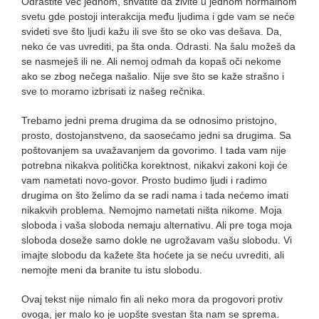
Odrastite već jednom, shvatite da živite u jednom normalnom
svetu gde postoji interakcija među ljudima i gde vam se neće
svideti sve što ljudi kažu ili sve što se oko vas dešava. Da,
neko će vas uvrediti, pa šta onda. Odrasti. Na šalu možeš da
se nasmeješ ili ne. Ali nemoj odmah da kopaš oči nekome
ako se zbog nečega našalio. Nije sve što se kaže strašno i
sve to moramo izbrisati iz našeg rečnika.
Trebamo jedni prema drugima da se odnosimo pristojno,
prosto, dostojanstveno, da saosećamo jedni sa drugima. Sa
poštovanjem sa uvažavanjem da govorimo. I tada vam nije
potrebna nikakva politička korektnost, nikakvi zakoni koji će
vam nametati novo-govor. Prosto budimo ljudi i radimo
drugima on što želimo da se radi nama i tada nećemo imati
nikakvih problema. Nemojmo nametati ništa nikome. Moja
sloboda i vaša sloboda nemaju alternativu. Ali pre toga moja
sloboda doseže samo dokle ne ugrožavam vašu slobodu. Vi
imajte slobodu da kažete šta hoćete ja se neću uvrediti, ali
nemojte meni da branite tu istu slobodu.
Ovaj tekst nije nimalo fin ali neko mora da progovori protiv
ovoga, jer malo ko je uopšte svestan šta nam se sprema.