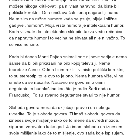
možete nikoga kritikovati, pa ni vlast naravno, da biste bili
politički korektni. Ona uništava čak i onaj najprostiji humor.
Ne mislim na ružne humore kada se psuje, pljuje i slične
gadljive „humore“. Moja vrsta humora je intelektualni humor.
Kada vi znate da intelektualno sklopite takvu vrstu rečenica
da napravite humor i to većina ne shvata ali nije ni važno. To
se više ne sme.
Kada bi danas Monti Pajton snimali one njihove serijale nema
šanse da bi bili prikazani na bilo kojoj televiziji. Nema
teoretske šanse. Odma bi im rekli – vi niste politički korektni,
to su stereotipi to je ovo to je ono. Nema humora više, vi ne
smete da se našalite. Naravno ne govorim o onim
degutantnim budalaština kao što je radio Šarli ebdo u
Francuskoj. To su stvarno degutantne stvari to nije humor.
Sloboda govora mora da uključuje pravo i da nekoga
uvredite. To je sloboda govora. Ti imaš slobodu govora da
izneseš svoje mišljenje iako će to mene da uvredi možda,
sigurno, verovatno kako god. Ja imam slobodu da iznesem
svoje mišljenje iako će to mišljenje, ovo sada koje ispisujem,