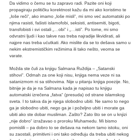
Da vidimo o čemu se tu zapravo radi. Pazite oni koji
propagiraju političku korektnost kažu da mi ako koristimo te
„loše reči“, ako imamo „loše misli“, mi smo već automatski po
njima rasisti, fašisti islamofobi, seksisti, antisemiti, bigoti,
transfobisti i svi ostali „…obi“ i „…isti“. Po tome, mi smo
odvratni ljudi i kao takve nas treba najradije likvidirati, ali
najpre nas treba ućutkati. Ako mislite da se to dešava samo u
nekim ekstremističkim režimima ili tako nešto, veoma se
varate.
Možda ste čuli za knjigu Salmana Ruždija – „Satanski
stihovi“. Odmah za one koji nisu, knjiga nema veze ni sa
satanizmom ni sa stihovima. Nije u pitanju knjiga poezije. No,
bitnije je da je na Salmana kada je napisao tu knjigu
automatski izrečena „fatva“ (presuda) od strane islamskog
sveta. I to takva da je njega slobodno ubiti. Ne samo to nego
ga je slobodno ubiti, nego ga je i poželjno ubiti i morate ga
ubiti ako ste dobar musliman. Zašto? Zato što se on u knjizi
„nije dobro“ izražavao o proroku Muhamedu. Mi bismo
pomislili – pa dobro to se dešava na nekom tamo istoku, oni
su zaostali, primitivni i oni tako određuju da treba ubiti nekog