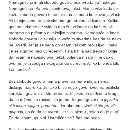
Nemoguće je imati slobodu govora bez „vređanja“ nekoga.
Nemoguće je. Pa evo uzmite ovaj tekst. Manje više kada se
kaže sloboda govora to se misli na slobodu kritikovanja vlasti.
Ali to nije samo to, već sloboda generalno sa ljudima. Koliko
god se nekome ne sviđalo ono što vi imate da kažete, ali
moramo da pričamo o važnijim stvarima. Nemoguće je imati
slobodu govora i diskusiju o važnim stvarima bez da se neko
ne uvredi. Jer ja se sada obraćam velikom broju ljudi i neko
će se sigurno naći uvređenim. I šta bih ja sad trebao? Bolje
da nisam ni napisao ovaj tekst, bolje da nisam ni pričao o
ovome, jer zaboga nekoga ću da uvredim. Ali ko bi onda bilo
šta naučio?
Bez slobode govora nema prave razmene ideja, nema
diskuije, napretka. Jer ako bi se novo-govor sveo na politički
korektan govor, sve što bismo radili jeste da sedimo u krugu,
da se držimo za ručice i da jedno drugom govorimo
joj kako
si ti divan, sjajan, pametan
. Jer ako mu kažeš
ej šta praviš
gluposti
, on će da se uvredi, jer ti si njemu „rekao da je glup“.
Pa da jesam, glup si. Uvredićeš se? Baš me briga.
Politička korektnost zabranjuje svaku vrstu kriticizma. Ne