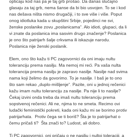
opticaju kod nas pa je taj grb prošao. Da danas slučajno
glasaju za taj grb, nema šanse da bi bio usvojen. To se i kod
nas dešava ništa nismo drugačiji, i to sve više i više. Poput
onog idiotluka kada u skupštini Srbije, pojedinci ne svi,
ženske poslanike zovu „poslanicama“. Alo idioti, glupaci, da li
vi znate da poslanica ima sasvim drugo značenje? Poslanica
je ono što patrijarh šalje crkvama ili iskazuje narodu.
Poslanica nije ženski poslanik.
Elem, ono što kažu ti PC zagovornici da oni imaju nultu
toleranciju prema nasilju. Ma nemoj mi reći. Pa vaša nulta
tolerancija prema nasilju je zapravo nasilje. Nasilje nad svima
nama koji želimo da govorimo. To je nasilje. I baš je to ono
što sam rekao „duplo-mišljenje“. Pazite, oni u jednoj rečenici
kažu imam nultu toleranciju za nasilje. Pa nije li to nasilje?
Čekaj izvini onda treba da imaš nultu toleranciju prema
sopstvenoj rečenici. Ali ne, njima to ne smeta. Recimo ovi
ludački feministički pokreti, kada oni kažu mi se borimo protiv
patrijarhata. Protiv čega se ti boriš? Šta je to patrijarhat o
čemu pričaš ti? Šta znači to? Ludost, ali dobro.
Ti PC zagovornici, oni pričaju o ne nasilju i nultoj toleraciji, a