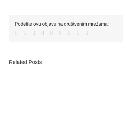
Podelite ovu objavu na društvenim mrežama:
Facebook
Twitter
Reddit
LinkedIn
WhatsApp
Tumblr
Pinterest
Vk
Email
Related Posts