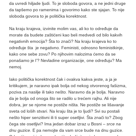
da uvredi hiljade ljudi. To je sloboda govora, a ne jedni druge
da tapšemo po ramenima i govorimo kako ste sjajan. To nije
sloboda govora to je politička korektnost.
Na kraju krajeva, izvinite molim vas, ali ko to određuje da
morate da budete zaštićeni kao beli medvedi od bilo kakvih
negativnih emocija? Šta to znači? Na kraju krajeva ko to
određuje šta je negativno. Feministi, odnosno feministkinje,
kako one sebe zovu? Po njihovim nalozima ćemo da se
ponašamo je l’? Nevladine organizacije, one određuju? Ma
nemoj.
Iako politička korektnost čak i ovakva kakva jeste, a ja je
kritikujem, je naravno ipak bolja od nekog otvorenog fašizma,
poziva za nasilje ili tako nešto. Naravno da je bolja. Naravno
da je bolja od onoga što se radilo u trećem rajhu. Ali nije
dobra, jer se njome ne postiže ništa. Ne postiže se lišavanje
sveta od loših stvari. Na kraju šta je to ljudi? Svi su postali
nešto hiper senzitivni ili ti super osetljivi. Šta znači to? Zbog
čega ste osetljivi? Ima jedan dobar izraz u Bosni –
srce na
dnu guzice
. E pa nemojte da vam srce bude na dnu guzice.