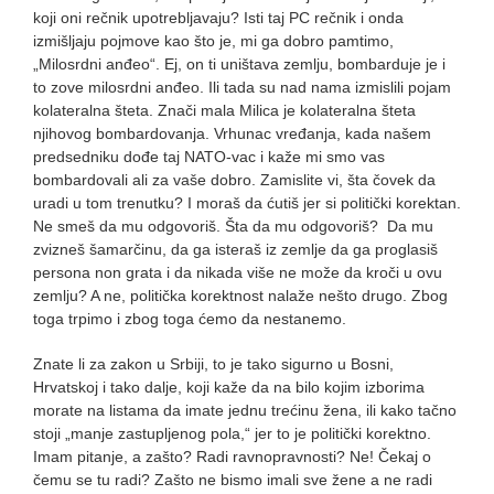
koji oni rečnik upotrebljavaju? Isti taj PC rečnik i onda
izmišljaju pojmove kao što je, mi ga dobro pamtimo,
„Milosrdni anđeo“. Ej, on ti uništava zemlju, bombarduje je i
to zove milosrdni anđeo. Ili tada su nad nama izmislili pojam
kolateralna šteta. Znači mala Milica je kolateralna šteta
njihovog bombardovanja. Vrhunac vređanja, kada našem
predsedniku dođe taj NATO-vac i kaže mi smo vas
bombardovali ali za vaše dobro. Zamislite vi, šta čovek da
uradi u tom trenutku? I moraš da ćutiš jer si politički korektan.
Ne smeš da mu odgovoriš. Šta da mu odgovoriš? Da mu
zvizneš šamarčinu, da ga isteraš iz zemlje da ga proglasiš
persona non grata i da nikada više ne može da kroči u ovu
zemlju? A ne, politička korektnost nalaže nešto drugo. Zbog
toga trpimo i zbog toga ćemo da nestanemo.
Znate li za zakon u Srbiji, to je tako sigurno u Bosni,
Hrvatskoj i tako dalje, koji kaže da na bilo kojim izborima
morate na listama da imate jednu trećinu žena, ili kako tačno
stoji „manje zastupljenog pola,“ jer to je politički korektno.
Imam pitanje, a zašto? Radi ravnopravnosti? Ne! Čekaj o
čemu se tu radi? Zašto ne bismo imali sve žene a ne radi