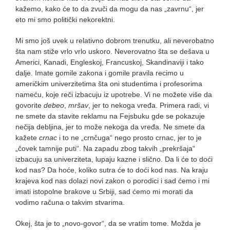
kažemo, kako će to da zvuči da mogu da nas „zavrnu“, jer
eto mi smo politički nekorektni.
Mi smo još uvek u relativno dobrom trenutku, ali neverobatno
šta nam stiže vrlo vrlo uskoro. Neverovatno šta se dešava u
Americi, Kanadi, Engleskoj, Francuskoj, Skandinaviji i tako
dalje. Imate gomile zakona i gomile pravila recimo u
američkim univerzitetima šta oni studentima i profesorima
nameću, koje reči izbacuju iz upotrebe. Vi ne možete više da
govorite
debeo
,
mršav
, jer to nekoga vređa. Primera radi, vi
ne smete da stavite reklamu na Fejsbuku gde se pokazuje
nečija debljina, jer to može nekoga da vređa. Ne smete da
kažete
crnac
i to ne „crnčuga“ nego prosto crnac, jer to je
„čovek tamnije puti“. Na zapadu zbog takvih „prekršaja“
izbacuju sa univerziteta, lupaju kazne i slično. Da li će to doći
kod nas? Da hoće, koliko sutra će to doći kod nas. Na kraju
krajeva kod nas dolazi novi zakon o porodici i sad ćemo i mi
imati istopolne brakove u Srbiji, sad ćemo mi morati da
vodimo računa o takvim stvarima.
Okej, šta je to „novo-govor“, da se vratim tome. Možda je