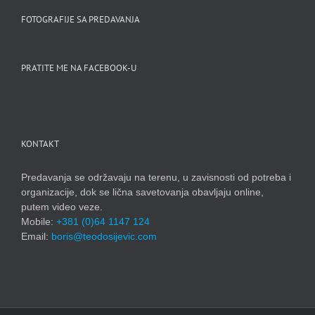
FOTOGRAFIJE SA PREDAVANJA
PRATITE ME NA FACEBOOK-U
KONTAKT
Predavanja se održavaju na terenu, u zavisnosti od potreba i
organizacije, dok se lična savetovanja obavljaju online,
putem video veze.
Mobile:
+381 (0)64 1147 124
Email:
boris@teodosijevic.com