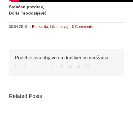
Srdačan pozdrav,
Boris Teodosijević
30.04.2019.
|
Edukacija
,
Lični razvoj
|
0 Comments
Podelite ovu objavu na društvenim mrežama:
Facebook
Twitter
Reddit
LinkedIn
WhatsApp
Tumblr
Pinterest
Vk
Email
Related Posts