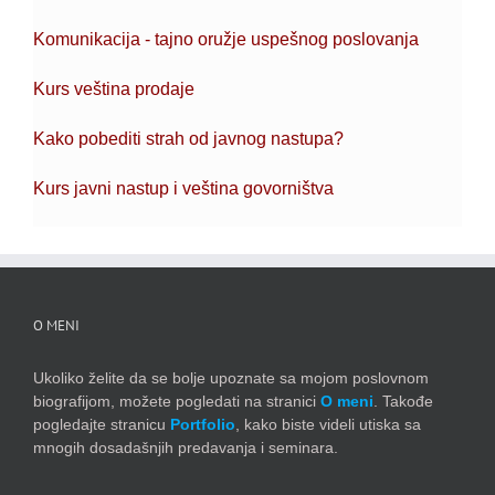
Komunikacija - tajno oružje uspešnog poslovanja
Kurs veština prodaje
Kako pobediti strah od javnog nastupa?
Kurs javni nastup i veština govorništva
O MENI
Ukoliko želite da se bolje upoznate sa mojom poslovnom
biografijom, možete pogledati na stranici
O meni
. Takođe
pogledajte stranicu
Portfolio
, kako biste videli utiska sa
mnogih dosadašnjih predavanja i seminara.