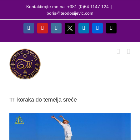
Skip
Kontaktirajte me na: +381 (0)64 1147 124
|
to
boris@teodosijevic.com
content
X
Facebook
YouTube
Instagram
LinkedIn
Flickr
Email
Tri koraka do temelja sreće
View
Larger
Image