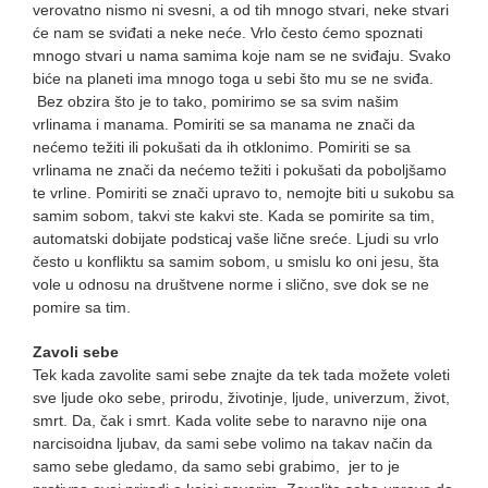
verovatno nismo ni svesni, a od tih mnogo stvari, neke stvari
će nam se sviđati a neke neće. Vrlo često ćemo spoznati
mnogo stvari u nama samima koje nam se ne sviđaju. Svako
biće na planeti ima mnogo toga u sebi što mu se ne sviđa.
Bez obzira što je to tako, pomirimo se sa svim našim
vrlinama i manama. Pomiriti se sa manama ne znači da
nećemo težiti ili pokušati da ih otklonimo. Pomiriti se sa
vrlinama ne znači da nećemo težiti i pokušati da poboljšamo
te vrline. Pomiriti se znači upravo to, nemojte biti u sukobu sa
samim sobom, takvi ste kakvi ste. Kada se pomirite sa tim,
automatski dobijate podsticaj vaše lične sreće. Ljudi su vrlo
često u konfliktu sa samim sobom, u smislu ko oni jesu, šta
vole u odnosu na društvene norme i slično, sve dok se ne
pomire sa tim.
Zavoli sebe
Tek kada zavolite sami sebe znajte da tek tada možete voleti
sve ljude oko sebe, prirodu, životinje, ljude, univerzum, život,
smrt. Da, čak i smrt. Kada volite sebe to naravno nije ona
narcisoidna ljubav, da sami sebe volimo na takav način da
samo sebe gledamo, da samo sebi grabimo, jer to je