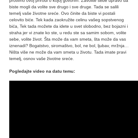
protivno ovoj prirodi o kojoj govorim. Zavolite sebe upravo da
biste mogli da volite sve drugo i sve druge. Tada se salili
temelj vaše životne sreće. Ovo činite da biste vi postali
celovito biće. Tek kada zaokružite celinu vašeg sopstvenog
bića, Tek tada možete da idete u svet slobodno, bez bojazni i
straha jer vi znate ko ste, u redu ste sa samim sobom, volite
sebe, volite život. Šta može da vam smeta, šta može da vas
iznenadi? Bogatstvo, siromaštvo, bol, ne bol, ljubav, mržnja…
Ništa više ne može da vam smeta u životu. Tada imate pravi
temelj, osnov vaše životne sreće.
Pogledajte video na datu temu: