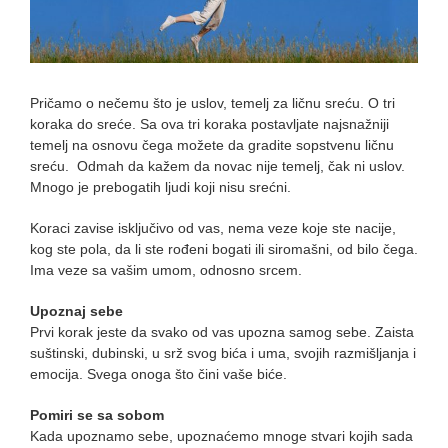
Pričamo o nečemu što je uslov, temelj za ličnu sreću. O tri
koraka do sreće. Sa ova tri koraka postavljate najsnažniji
temelj na osnovu čega možete da gradite sopstvenu ličnu
sreću. Odmah da kažem da novac nije temelj, čak ni uslov.
Mnogo je prebogatih ljudi koji nisu srećni.
Koraci zavise isključivo od vas, nema veze koje ste nacije,
kog ste pola, da li ste rođeni bogati ili siromašni, od bilo čega.
Ima veze sa vašim umom, odnosno srcem.
Upoznaj sebe
Prvi korak jeste da svako od vas upozna samog sebe. Zaista
suštinski, dubinski, u srž svog bića i uma, svojih razmišljanja i
emocija. Svega onoga što čini vaše biće.
Pomiri se sa sobom
Kada upoznamo sebe, upoznaćemo mnoge stvari kojih sada