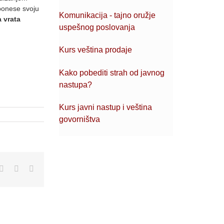
ponese svoju
Komunikacija - tajno oružje
 vrata
uspešnog poslovanja
Kurs veština prodaje
Kako pobediti strah od javnog
nastupa?
Kurs javni nastup i veština
govorništva
pp
blr
Pinterest
Vk
Email