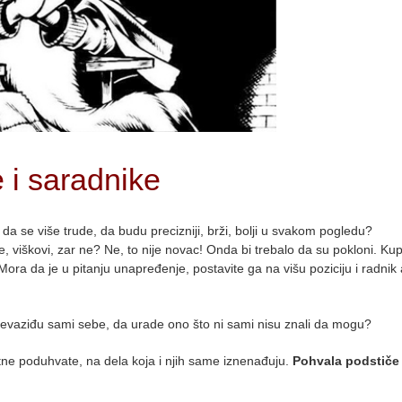
 i saradnike
 da se više trude, da budu precizniji, brži, bolji u svakom pogledu?
e, viškovi, zar ne? Ne, to nije novac! Onda bi trebalo da su pokloni. Kup
 Mora da je u pitanju unapređenje, postavite ga na višu poziciju i radnik
revaziđu sami sebe, da urade ono što ni sami nisu znali da mogu?
tne poduhvate, na dela koja i njih same iznenađuju.
Pohvala podstiče 