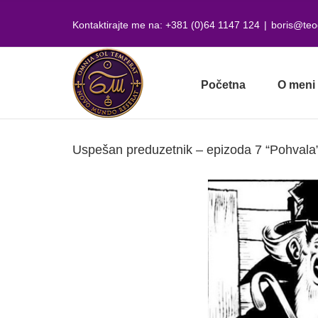
Skip
to
Kontaktirajte me na: +381 (0)64 1147 124
|
boris@teo
content
Početna
O meni
Uspešan preduzetnik – epizoda 7 “Pohvala
View
Larger
Image