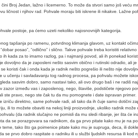
o čini Broj Jedan, lažno i licemerno. To može da stvori samo još veću m
u ličnost i njihov rad. Pohvale moraju biti iskrene ili nikakve. Lažne p
ale postoje, pa ćemo uzeti nekoliko najosnovnijih kategorija.
renog tapšanja po ramenu, potvrdnog klimanja glavom, uz kontakt očim
obar posao”, “odlično” i slično. Takve pohvale treba koristiti relativno 
o ih kada za to imamo razlog, pa i najmanji povod, ali ih ponekad korist
voljno da je zaposleni nešto sasvim obično i rutinski odradio, ali je 
e koristi čak i onda kada je radnik nešto pogrešio ili nešto nije dovolj
ete u učenju i savladavanju tog radnog procesa, pa pohvalu možete iskori
izgleda sasvim dobro, samo nastavi tako, ali ovo drugo baš i ne radiš naj
zazor između vas i zaposlenog, nego, štaviše, podstičete njegovo pov
ali ste pravo, nego ste čak tu da mu pomognete i date ispravan primer.
e izriču direktno, same pohvale radi, ali tako da ih čuje samo dotični za
, ili to možete obaviti na nekoj liniji proizvodnje, ukoliko radnik može
pohvalu (da radnik slučajno ne pomisli da mu sledi ribanje, jer šta će in
nuta da se porazgovara sa radnikom, da ga prvo pitate kako mu je na posl
e teme, tako što ga poimenice pitate kako mu je supruga, deca, ili dokle
da se prvo dobro raspitate o radniku ili u službi ljudskih resursa ili kod