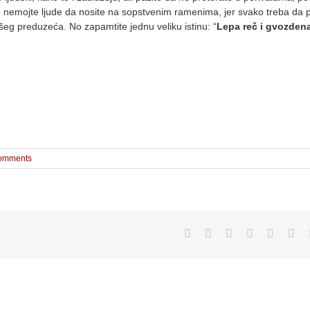
 nemojte ljude da nosite na sopstvenim ramenima, jer svako treba da 
eg preduzeća. No zapamtite jednu veliku istinu: “
Lepa reč i gvozdena
omments
Facebook
Twitter
Reddit
LinkedIn
WhatsA
Tum