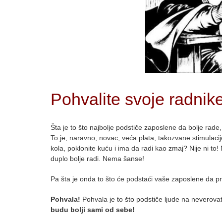
Pohvalite svoje radnike
Šta je to što najbolje podstiče zaposlene da bolje rade,
To je, naravno, novac, veća plata, takozvane stimulacij
kola, poklonite kuću i ima da radi kao zmaj? Nije ni to!
duplo bolje radi. Nema šanse!
Pa šta je onda to što će podstaći vaše zaposlene da p
Pohvala!
Pohvala je to što podstiče ljude na neverova
budu bolji sami od sebe!