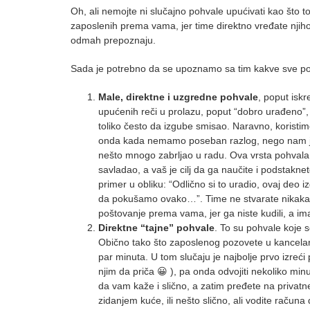
Oh, ali nemojte ni slučajno pohvale upućivati kao što t
zaposlenih prema vama, jer time direktno vređate njihov
odmah prepoznaju.
Sada je potrebno da se upoznamo sa tim kakve sve pohv
Male, direktne i uzgredne pohvale
, poput isk
upućenih reči u prolazu, poput “dobro urađeno”, “d
toliko često da izgube smisao. Naravno, koristim
onda kada nemamo poseban razlog, nego nam je do
nešto mnogo zabrljao u radu. Ova vrsta pohvala s
savladao, a vaš je cilj da ga naučite i podstakn
primer u obliku: “Odlično si to uradio, ovaj deo 
da pokušamo ovako…”. Time ne stvarate nikakav 
poštovanje prema vama, jer ga niste kudili, a im
Direktne “tajne” pohvale
. To su pohvale koje s
Obično tako što zaposlenog pozovete u kancelariju
par minuta. U tom slučaju je najbolje prvo izreći 
njim da priča 😀 ), pa onda odvojiti nekoliko mi
da vam kaže i slično, a zatim pređete na privatn
zidanjem kuće, ili nešto slično, ali vodite računa 