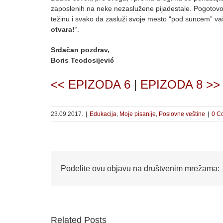
zaposlenih na neke nezaslužene pijadestale. Pogotovo
težinu i svako da zasluži svoje mesto “pod suncem” vaš
otvara!
“.
Srdačan pozdrav,
Boris Teodosijević
<< EPIZODA 6
|
EPIZODA 8 >>
23.09.2017.
|
Edukacija
,
Moje pisanije
,
Poslovne veštine
|
0 C
Podelite ovu objavu na društvenim mrežama:
Related Posts