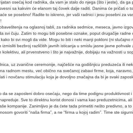
jatan osećaj kod radnika, da vam je stalo do njega (što i jeste), da ga 
svesni sa kakvim će elanom taj čovek dalje raditi. Danima će pričati o
će se posebno! Radite to iskreno, jer vaši radnici i jesu posebni za vas
!
obaveštenja na oglasnoj tabli, za radnika sedmice, meseca, javno izgo
 svi čuju. Zatim to mogu biti posebne oznake, poput drugačije radne o
o bi svi mogli da vide. Mogu to biti i neki manji pokloni (ni slučajno n
izmisliti bezbroj različitih javnih isticanja u smislu jasne javne pohval
 kolektivu, ali prvenstveno i što je najvažnije, dobijaju na važnosti u s
alnica, uz zvanične ceremonije, najčešće na godišnjicu preduzeća ili ne
na radnom mestu, već obično na svečanoj zabavi firme, koja, naravno, 
i i novčanu stimulaciju koja je dovoljno značajna da bi je svaki zaposle
mo da se zaposleni dobro osećaju, nego da time podignu produktivnost i
napreduje. Sve to direktnu korist donosi i vama kao preduzetnicima, ali
še kompanije. Zanimljivo je da ćete tada primetiti nešto predivno, a to 
som govoriti “naša firma”, a ne “firma u kojoj radim”. Time ste sigurni