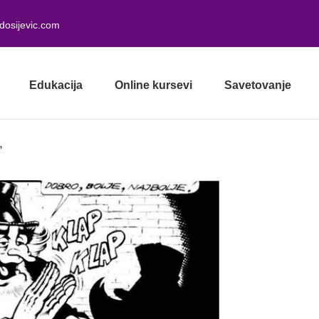
dosijevic.com
Edukacija
Online kursevi
Savetovanje
”