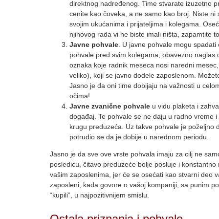
direktnog nadređenog. Time stvarate izuzetno pri
cenite kao čoveka, a ne samo kao broj. Niste ni 
svojim ukućanima i prijateljima i kolegama. Oseća
njihovog rada vi ne biste imali ništa, zapamtite to
Javne pohvale
. U javne pohvale mogu spadati 
pohvale pred svim kolegama, obavezno naglas da
oznaka koje radnik meseca nosi naredni mesec, kak
veliko), koji se javno dodele zaposlenom. Možete 
Jasno je da oni time dobijaju na važnosti u celom
očima!
Javne zvanične pohvale
u vidu plaketa i zahv
događaj. Te pohvale se ne daju u radno vreme i 
krugu preduzeća. Uz takve pohvale je poželjno dat
potrudio se da je dobije u narednom periodu.
Jasno je da sve ove vrste pohvala imaju za cilj ne sa
posledicu, čitavo preduzeće bolje posluje i konstantno 
vašim zaposlenima, jer će se osećati kao stvarni deo va
zaposleni, kada govore o vašoj kompaniji, sa punim pono
“kupili”, u najpozitivnijem smislu.
Ostala priznanja i pohvale