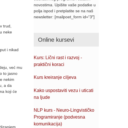
novostima. Upišite vaše podatke u
polja ispod i pretplatite se na naš
newsletter: [mailpoet_form id=“3″]
v trud,
ju neke
Online kursevi
put i nikad
Kurs: Lični rast i razvoj -
praktični koraci
ideju, već mu
o to jasno
Kurs kreiranje ciljeva
nje nekim
u, a da
Kako uspostaviti vezu i uticati
ma koji će
na ljude
NLP kurs - Neuro-Lingvističko
Programiranje (podvesna
komunikacija)
odizanjem