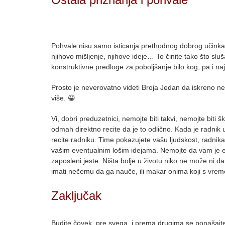
Pohvale nisu samo isticanja prethodnog dobrog učinka 
njihovo mišljenje, njihove ideje… To činite tako što 
konstruktivne predloge za poboljšanje bilo kog, pa i 
Prosto je neverovatno videti Broja Jedan da iskreno ne
više. 😀
Vi, dobri preduzetnici, nemojte biti takvi, nemojte bit
odmah direktno recite da je to odlično. Kada je radnik
recite radniku. Time pokazujete vašu ljudskost, radnika 
vašim eventualnim lošim idejama. Nemojte da vam je eg
zaposleni jeste. Ništa bolje u životu niko ne može ni 
imati nečemu da ga nauče, ili makar onima koji s vreme
Zaključak
Budite čovek, pre svega, i prema drugima se ponašajte 