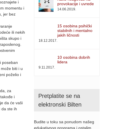
poznajete i
provokacije i uvrede
 tom momentu i
14.06.2019.
, jer bez
15 osobina psihički
varanje
stabilnih i mentalno
deće ili nekih
jakih ličnosti
išta skupo i
18.12.2017.
e zaposlenog.
opstvenim
10 osobina dobrih
lidera
ki poseban
9.11.2017.
može biti i u
ni poželio i
 da, za
Pretplatite se na
 takođe i
je da će vaši
elektronski Bilten
 da ste ih
Budite u toku sa ponudom našeg
edukativnog programa i ostalim