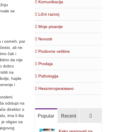
Komunikacija
ržnju
ohvale se
Lični razvoj
Moje pisanije
Novosti
a i osmeh, par
često, ali ne
Poslovne veštine
imo čak i
bitno da nije
Prodaja
no dobro
stiti na
Psihologija
bolje, hajde
erenje i
Некатегоризовано
posleni.
 da odstupi na
ače direktor s
Comments
u, ima li šta
Popular
Recent
 je stigao sa
 njegovog
Kako reagovati na