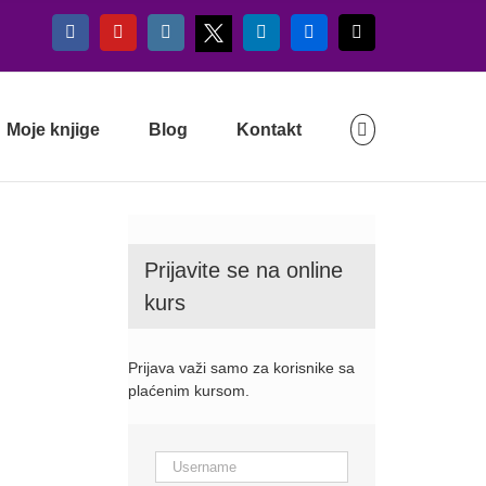
X
Facebook
YouTube
Instagram
LinkedIn
Flickr
Email
Moje knjige
Blog
Kontakt
Prijavite se na online
kurs
Prijava važi samo za korisnike sa
plaćenim kursom.