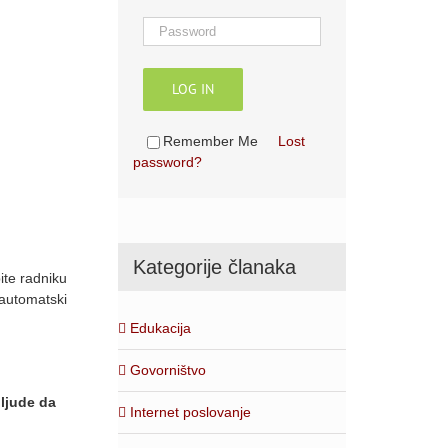
LOG IN
Remember Me
Lost
password?
Kategorije članaka
ite radniku
 automatski
Edukacija
Govorništvo
ljude da
Internet poslovanje