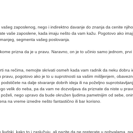
vašeg zaposlenog, nego i indirektno davanje do znanja da cenite njiho
slušate vaše zaposlene, kada imaju nešto da vam kažu. Pogotovo ako ima
najmanjeg, segmenta vašeg poslovanja.
kome prizna da je u pravu. Naravno, on je to učinio samo jednom, prvi 
i škrti na rečima, nemojte skrivati osmeh kada vam radnik da neku dobru 
 u pravu, pogotovo ako je to u suprotnosti sa vašim mišljenjem, obavezn
podstičete na dalje stvaranje dobrih ideja ili na poželjno suprotstavlja
o velik do neba, pa da vam ne dozvoljava da priznate da niste u prav
da poželi, nego upravo da bude okružen ljudima pametnijim od sebe, oni
na na vreme iznedre nešto fantastično ili bar korisno.
ljudski, kako to i zaslužuju, ali pazite da ne preterate u pohvalama, p