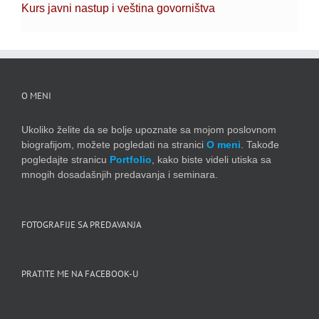
Kurs javni nastup i veština govorništva
O MENI
Ukoliko želite da se bolje upoznate sa mojom poslovnom
biografijom, možete pogledati na stranici
O meni
. Takođe
pogledajte stranicu
Portfolio
, kako biste videli utiska sa
mnogih dosadašnjih predavanja i seminara.
FOTOGRAFIJE SA PREDAVANJA
PRATITE ME NA FACEBOOK-U