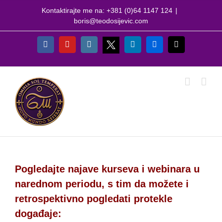
Skip
Kontaktirajte me na: +381 (0)64 1147 124
|
to
boris@teodosijevic.com
content
X
Facebook
YouTube
Instagram
LinkedIn
Flickr
Email
Pogledajte najave kurseva i webinara u
narednom periodu, s tim da možete i
retrospektivno pogledati protekle
događaje: