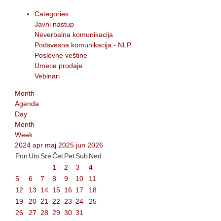
Categories
Javni nastup
Neverbalna komunikacija
Podsvesna komunikacija - NLP
Poslovne veštine
Umece prodaje
Vebinari
Month
Agenda
Day
Month
Week
2024
apr
maj 2025
jun
2026
Pon
Uto
Sre
Čet
Pet
Sub
Ned
1
2
3
4
5
6
7
8
9
10
11
12
13
14
15
16
17
18
19
20
21
22
23
24
25
26
27
28
29
30
31