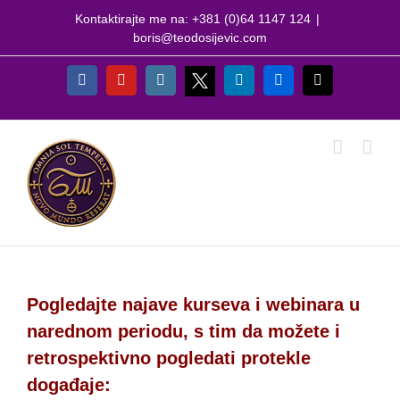
Skip
Kontaktirajte me na: +381 (0)64 1147 124
|
to
boris@teodosijevic.com
content
X
Facebook
YouTube
Instagram
LinkedIn
Flickr
Email
Pogledajte najave kurseva i webinara u
narednom periodu, s tim da možete i
retrospektivno pogledati protekle
događaje: