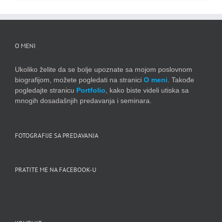
O MENI
Ukoliko želite da se bolje upoznate sa mojom poslovnom
biografijom, možete pogledati na stranici
O meni
. Takođe
pogledajte stranicu
Portfolio
, kako biste videli utiska sa
mnogih dosadašnjih predavanja i seminara.
FOTOGRAFIJE SA PREDAVANJA
PRATITE ME NA FACEBOOK-U