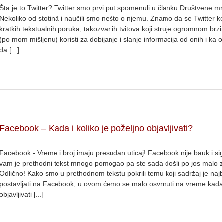
Šta je to Twitter? Twitter smo prvi put spomenuli u članku Društvene m
Nekoliko od stotinâ i naučili smo nešto o njemu. Znamo da se Twitter kor
kratkih tekstualnih poruka, takozvanih tvitova koji struje ogromnom brz
(po mom mišljenu) koristi za dobijanje i slanje informacija od onih i ka 
da [...]
Facebook – Kada i koliko je poželjno objavljivati?
Facebook - Vreme i broj imaju presudan uticaj! Facebook nije bauk i s
vam je prethodni tekst mnogo pomogao pa ste sada došli po jos malo 
Odlično! Kako smo u prethodnom tekstu pokrili temu koji sadržaj je najb
postavljati na Facebook, u ovom ćemo se malo osvrnuti na vreme kada 
objavljivati [...]