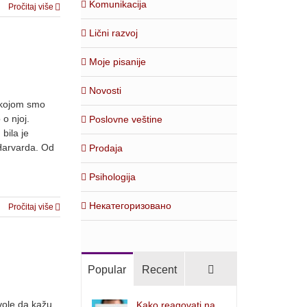
Komunikacija
Pročitaj više
Lični razvoj
Moje pisanije
Novosti
 kojom smo
o njoj.
Poslovne veštine
bila je
Harvarda. Od
Prodaja
Psihologija
Некатегоризовано
Pročitaj više
Comments
Popular
Recent
vole da kažu
Kako reagovati na