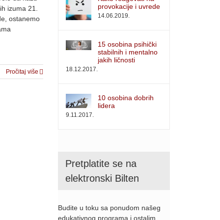
provokacije i uvrede
jih izuma 21.
14.06.2019.
nde, ostanemo
dama
15 osobina psihički
stabilnih i mentalno
jakih ličnosti
18.12.2017.
Pročitaj više
10 osobina dobrih
lidera
9.11.2017.
Pretplatite se na
elektronski Bilten
Budite u toku sa ponudom našeg
edukativnog programa i ostalim