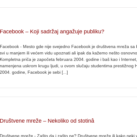
Facebook – Koji sadržaj angažuje publiku?
Facebook - Mesto gde nije svejedno Facebook je društvena mreža sa
svi u manjem ili većem vidu upoznati ali ipak da kažemo nešto osnovno 
Kompletna priča je započeta februara 2004. godine i baš kao i Internet, 
namenjena uskrom krugu ljudi, u ovom slučaju studentima prestižnog 
2004. godine, Facebook je sebi [...]
Društvene mreže – Nekoliko od stotinâ
Društvene mreže - Zašto da i zašto ne? Društvene mreže ili kako neki 