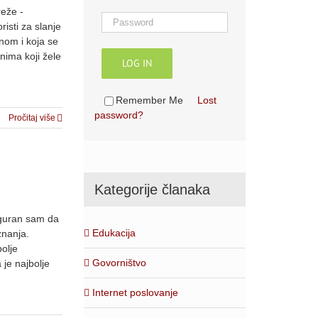
reže -
isti za slanje
inom i koja se
onima koji žele
LOG IN
Remember Me
Lost
password?
Pročitaj više
Kategorije članaka
iguran sam da
Edukacija
znanja.
olje
Govorništvo
je najbolje
Internet poslovanje