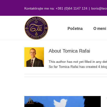
Skip
to
Kontaktirajte me na: +381 (0)64 1147 124
|
boris@teo
content
Početna
O meni
About
Tomica Rafai
This author has not yet filled in any det
So far Tomica Rafai has created 4 blog