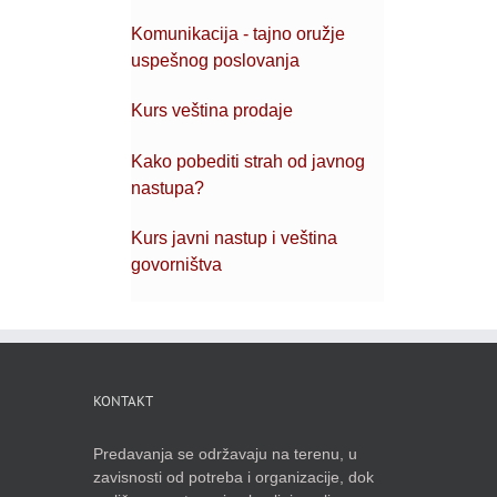
Komunikacija - tajno oružje
uspešnog poslovanja
Kurs veština prodaje
Kako pobediti strah od javnog
nastupa?
Kurs javni nastup i veština
govorništva
KONTAKT
Predavanja se održavaju na terenu, u
zavisnosti od potreba i organizacije, dok