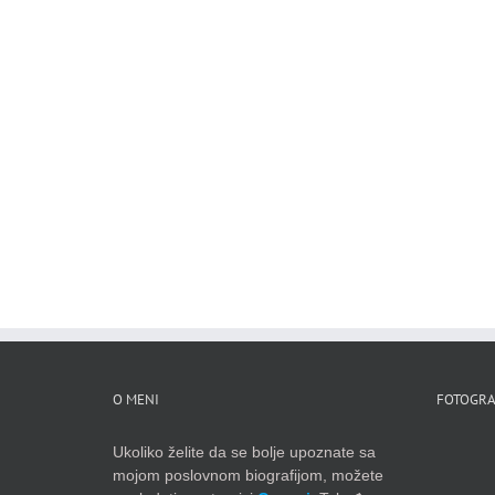
O MENI
FOTOGRA
Ukoliko želite da se bolje upoznate sa
mojom poslovnom biografijom, možete