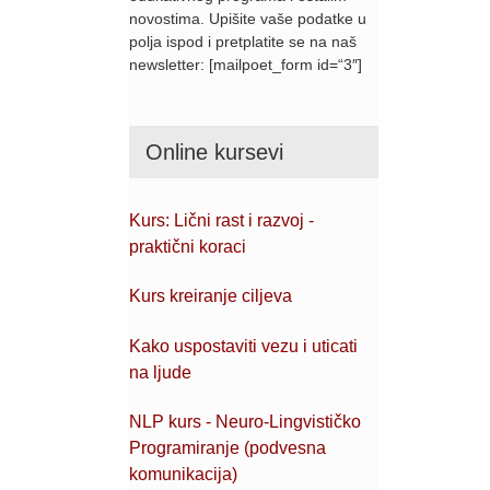
novostima. Upišite vaše podatke u
polja ispod i pretplatite se na naš
newsletter: [mailpoet_form id=“3″]
Online kursevi
Kurs: Lični rast i razvoj -
praktični koraci
Kurs kreiranje ciljeva
Kako uspostaviti vezu i uticati
na ljude
NLP kurs - Neuro-Lingvističko
Programiranje (podvesna
komunikacija)