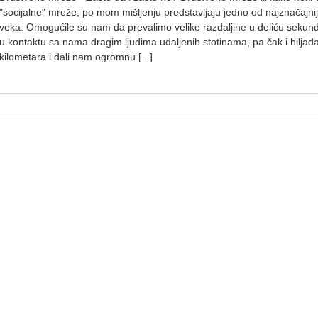
"socijalne" mreže, po mom mišljenju predstavljaju jedno od najznačajni
veka. Omogućile su nam da prevalimo velike razdaljine u deliću seku
u kontaktu sa nama dragim ljudima udaljenih stotinama, pa čak i hilja
kilometara i dali nam ogromnu [...]