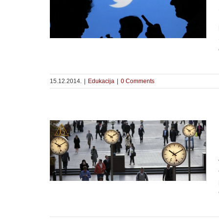
utalo
15.12.2014.
|
Edukacija
|
0 Comments
je poželjno