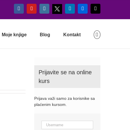
X
Facebook
YouTube
Instagram
LinkedIn
Flickr
Email
Moje knjige
Blog
Kontakt
Prijavite se na online
kurs
Prijava važi samo za korisnike sa
plaćenim kursom.